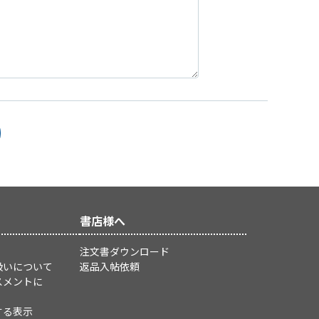
書店様へ
注文書ダウンロード
扱いについて
返品入帖依頼
スメントに
する表示