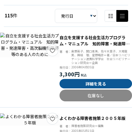
115
件
自立を支援する社会生活力プログラ
ム・マニュアル 知的障害・発達障
害・高次脳機能障害等のある人のため
奥野英子、関口恵美、佐々木葉子、大場龍
著 者：
男、興梠 理、星野晴彦＝著／日本リハビリ
に
テーション連携科学学会 社会リハビリテー
ション研究会＝企画
2006年04月05日
発行日：
3,300円
詳細を見る
在庫なし
よくわかる障害者施策２００５年版
障害者施策研究会＝編集
著 者：
2005年05月15日
発行日：