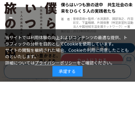
僕らはいつも旅の途中 共生社会の未
来をひらく５人の実践者たち
曽根直樹＝監修／水流源彦、岡部浩之、丹羽
著 者：
彩文、下里晴朗、片岡保憲（特定非営利活動
法人全国地域生活支援ネットワーク）＝著
2022年08月20日
発行日：
2,420円
当サイトでは利用体験の向上およびコンテンツの最適な提供、ト
ラフィックの分析を目的としてCookieを使用しています。
詳細を見る
サイトの閲覧を継続された場合、Cookieの利用に同意したことも
のといたします。
カートに入れる
詳細については
プライバシーポリシー
をご確認ください。
試し読み
承諾する
商品を絞り込む
実践！ 障がい者ケアマネジメント
相談支援専門員に大切な７つのスキル
を磨く
東 美奈子、大久保 薫、島村 聡＝著
著 者：
2022年08月05日
発行日：
2,640円