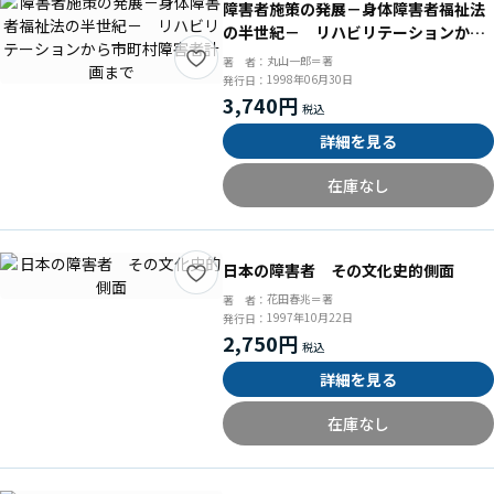
障害者施策の発展－身体障害者福祉法
の半世紀－ リハビリテーションから
市町村障害者計画まで
丸山一郎＝著
著 者：
1998年06月30日
発行日：
3,740円
詳細を見る
在庫なし
日本の障害者 その文化史的側面
花田春兆＝著
著 者：
1997年10月22日
発行日：
2,750円
詳細を見る
在庫なし