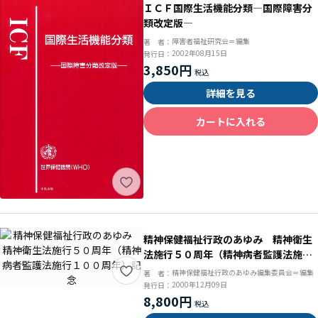
ＩＣＦ国際生活機能分類―国際障害分
類改定版―
障害者福祉研究会＝編集
著 者：
2002年08月15日
発行日：
3,850円
詳細を見る
カートに入れる
精神保健福祉行政のあゆみ 精神衛生
法施行５０周年（精神病者監護法施行
１００周年）記念
精神保健福祉行政のあゆみ編集委員会＝編集
著 者：
2000年12月09日
発行日：
8,800円