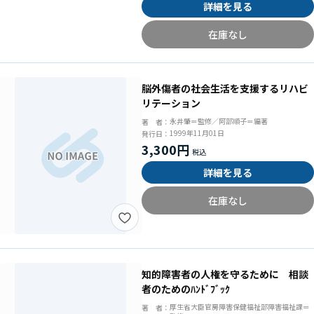
詳細を見る
在庫なし
脳外傷者の社会生活を支援するリハビ
リテーション
永井肇＝監修／阿部順子＝編著
著 者：
1999年11月01日
発行日：
3,300円
詳細を見る
在庫なし
知的障害者の人権を守るために 相談
者のためのﾊﾝﾄﾞﾌﾞｯｸ
厚生省大臣官房障害保健福祉部障害福祉課＝
著 者：