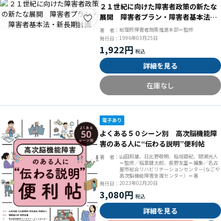
２１世紀に向けた障害者政策の新たな
展開 障害者プラン・障害者基本法・
新長期計画
総理府障害者施策推進本部＝監修
著 者：
1996年03月25日
発行日：
1,922円
詳細を見る
在庫なし
よくある５０シーン別 高次脳機能障
害のある人に“伝わる説明”便利帖
山田和雄、日比野敬明、稲垣亜紀、間瀬光人
著 者：
＝監修／稲葉健太郎、長野友里＝編集／名古
屋市総合リハビリテーションセンター(なごや
高次脳機能障害支援センター）＝著
2023年02月20日
発行日：
3,080円
詳細を見る