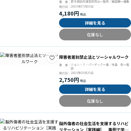
更生相談所運営研究会＝監修／飯田勝＝編集
著 者：
2003年07月05日
発行日：
4,180円
詳細を見る
在庫なし
障害者差別禁止法とソーシャルワーク
ジョン・Ｔ・パーデック＝著／寺島 彰＝監
著 者：
訳
2003年05月25日
発行日：
2,750円
詳細を見る
在庫なし
脳外傷者の社会生活を支援するリハビ
リテーション［実践編］ 事例で学ぶ