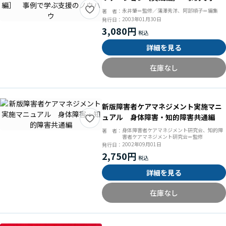
支援のノウハウ
永井肇＝監修／蒲澤秀洋、阿部順子＝編集
著 者：
2003年01月30日
発行日：
3,080円
詳細を見る
在庫なし
新版障害者ケアマネジメント実施マニ
ュアル 身体障害・知的障害共通編
身体障害者ケアマネジメント研究会、知的障
著 者：
害者ケアマネジメント研究会＝監修
2002年09月01日
発行日：
2,750円
詳細を見る
在庫なし