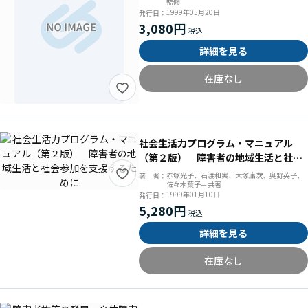
監修
1999年05月20日
発行日：
3,080円
詳細を見る
在庫なし
社会生活力プログラム・マニュアル
（第２版） 障害者の地域生活と社会
参加を支援するために
赤塚光子、石渡和実、大塚庸次、奥野英子、
著 者：
佐々木葉子＝共著
1999年01月10日
発行日：
5,280円
詳細を見る
在庫なし