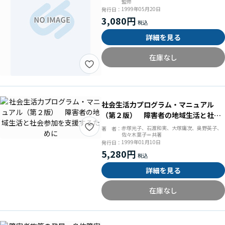
監修
1999年05月20日
発行日：
3,080円
詳細を見る
在庫なし
社会生活力プログラム・マニュアル
（第２版） 障害者の地域生活と社会
参加を支援するために
赤塚光子、石渡和実、大塚庸次、奥野英子、
著 者：
佐々木葉子＝共著
1999年01月10日
発行日：
5,280円
詳細を見る
在庫なし