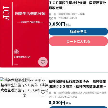
ＩＣＦ国際生活機能分類―国際障害分
類改定版―
障害者福祉研究会＝編集
著 者：
2002年08月15日
発行日：
3,850円
詳細を見る
カートに入れる
精神保健福祉行政のあゆみ 精神衛生
法施行５０周年（精神病者監護法施行
１００周年）記念
精神保健福祉行政のあゆみ編集委員会＝編集
著 者：
2000年12月09日
発行日：
8,800円