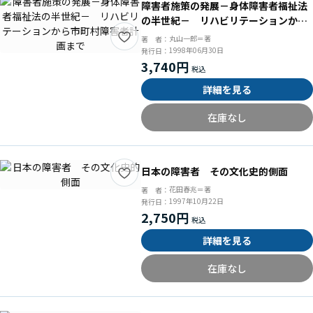
障害者施策の発展－身体障害者福祉法
の半世紀－ リハビリテーションから
市町村障害者計画まで
丸山一郎＝著
著 者：
1998年06月30日
発行日：
3,740円
詳細を見る
在庫なし
日本の障害者 その文化史的側面
花田春兆＝著
著 者：
1997年10月22日
発行日：
2,750円
詳細を見る
在庫なし