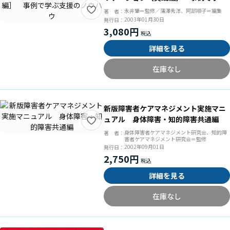
支援のノウハウ
永井肇＝監修／蒲澤秀洋、阿部順子＝編集
著 者：
2003年01月30日
発行日：
3,080円
詳細を見る
在庫なし
新版障害者ケアマネジメント実施マニ
ュアル 身体障害・知的障害共通編
身体障害者ケアマネジメント研究会、知的障
著 者：
害者ケアマネジメント研究会＝監修
2002年09月01日
発行日：
2,750円
詳細を見る
在庫なし