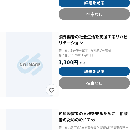
詳細を見る
在庫なし
脳外傷者の社会生活を支援するリハビ
リテーション
永井肇＝監修／阿部順子＝編著
著 者：
1999年11月01日
発行日：
3,300円
詳細を見る
在庫なし
知的障害者の人権を守るために 相談
者のためのﾊﾝﾄﾞﾌﾞｯｸ
厚生省大臣官房障害保健福祉部障害福祉課＝
著 者：