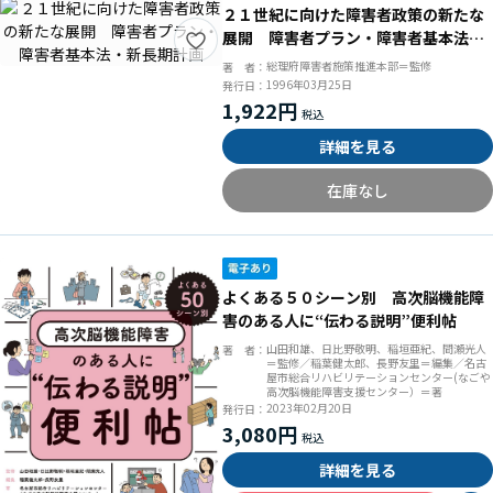
２１世紀に向けた障害者政策の新たな
展開 障害者プラン・障害者基本法・
新長期計画
総理府障害者施策推進本部＝監修
著 者：
1996年03月25日
発行日：
1,922円
詳細を見る
在庫なし
よくある５０シーン別 高次脳機能障
害のある人に“伝わる説明”便利帖
山田和雄、日比野敬明、稲垣亜紀、間瀬光人
著 者：
＝監修／稲葉健太郎、長野友里＝編集／名古
屋市総合リハビリテーションセンター(なごや
高次脳機能障害支援センター）＝著
2023年02月20日
発行日：
3,080円
詳細を見る