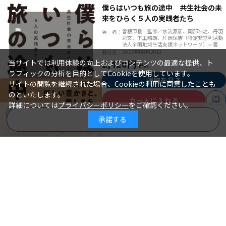
僕らはいつも旅の途中 共生社会の未
来をひらく５人の実践者たち
曽根直樹＝監修／水流源彦、岡部浩之、丹羽
著 者：
彩文、下里晴朗、片岡保憲（特定非営利活動
法人全国地域生活支援ネットワーク）＝著
2022年08月20日
発行日：
2,420円
当サイトでは利用体験の向上およびコンテンツの最適な提供、ト
ラフィックの分析を目的としてCookieを使用しています。
詳細を見る
サイトの閲覧を継続された場合、Cookieの利用に同意したことも
のといたします。
カートに入れる
詳細については
プライバシーポリシー
をご確認ください。
試し読み
承諾する
商品を絞り込む
実践！ 障がい者ケアマネジメント
相談支援専門員に大切な７つのスキル
を磨く
東 美奈子、大久保 薫、島村 聡＝著
著 者：
2022年08月05日
発行日：
2,640円