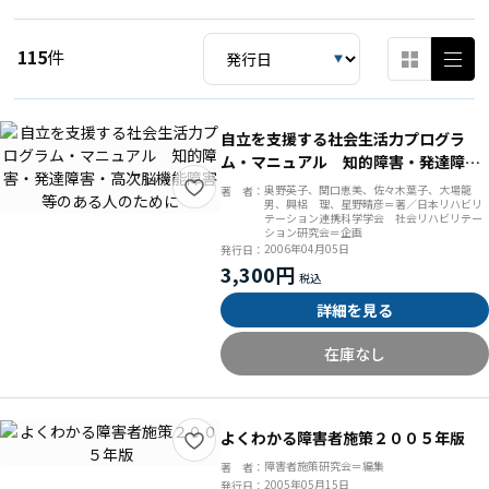
115
件
自立を支援する社会生活力プログラ
ム・マニュアル 知的障害・発達障
害・高次脳機能障害等のある人のため
奥野英子、関口恵美、佐々木葉子、大場龍
著 者：
男、興梠 理、星野晴彦＝著／日本リハビリ
に
テーション連携科学学会 社会リハビリテー
ション研究会＝企画
2006年04月05日
発行日：
3,300円
詳細を見る
在庫なし
よくわかる障害者施策２００５年版
障害者施策研究会＝編集
著 者：
2005年05月15日
発行日：