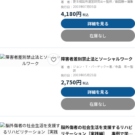
更生相談所運営研究会＝監修／飯田勝＝編集
著 者：
2003年07月05日
発行日：
4,180円
詳細を見る
在庫なし
障害者差別禁止法とソーシャルワーク
ジョン・Ｔ・パーデック＝著／寺島 彰＝監
著 者：
訳
2003年05月25日
発行日：
2,750円
詳細を見る
在庫なし
脳外傷者の社会生活を支援するリハビ
リテーション［実践編］ 事例で学ぶ