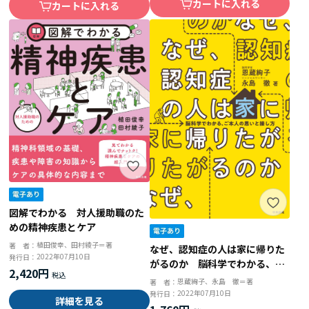
カートに入れる
カートに入れる
図解でわかる 対人援助職のた
めの精神疾患とケア
植田俊幸、田村綾子＝著
著 者：
なぜ、認知症の人は家に帰りた
2022年07月10日
発行日：
がるのか 脳科学でわかる、ご
2,420円
本人の思いと接し方
恩蔵絢子、永島 徹＝著
著 者：
2022年07月10日
発行日：
詳細を見る