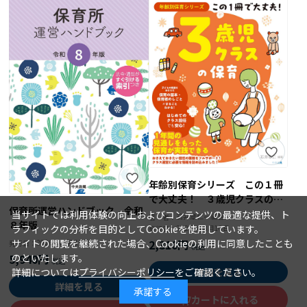
年齢別保育シリーズ この１冊
で大丈夫！ ３歳児クラスの保
保育所運営ハンドブック 令和
育
当サイトでは利用体験の向上およびコンテンツの最適な提供、ト
石井章仁＝編著
著 者：
８年版
ラフィックの分析を目的としてCookieを使用しています。
2026年08月10日
発行日：
2,310円
サイトの閲覧を継続された場合、Cookieの利用に同意したことも
2026年08月15日
発行日：
5,940円
のといたします。
詳細を見る
詳細については
プライバシーポリシー
をご確認ください。
詳細を見る
承諾する
カートに入れる