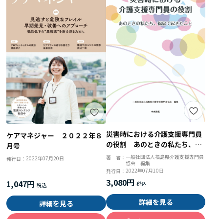
災害時における介護支援専門員
ケアマネジャー ２０２２年８
の役割 あのときの私たち、福
月号
島で起きたこと
一般社団法人福島県介護支援専門員
著 者：
2022年07月20日
発行日：
協会＝編集
2022年07月10日
発行日：
3,080円
1,047円
詳細を見る
詳細を見る