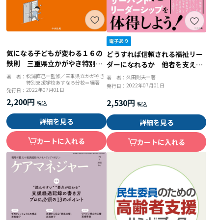
気になる子どもが変わる１６の
どうすれば信頼される福祉リー
鉄則 三重県立かがやき特別支
ダーになれるか 他者を支えて
援学校あすなろ分校の教育プロ
成長に導くサーバント・リーダ
松浦直己＝監修／三重県立かがやき
著 者：
久田則夫＝著
著 者：
特別支援学校あすなろ分校＝編著
グラム
ーシップのススメ
2022年07月01日
発行日：
2022年07月01日
発行日：
2,200円
2,530円
詳細を見る
詳細を見る
カートに入れる
カートに入れる