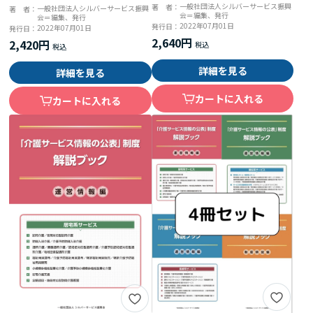
＜居住系サービス＞
一般社団法人シルバーサービス振興
著 者：
一般社団法人シルバーサービス振興
著 者：
会＝編集、発行
会＝編集、発行
2022年07月01日
発行日：
2022年07月01日
発行日：
2,640円
2,420円
詳細を見る
詳細を見る
カートに入れる
カートに入れる