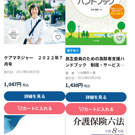
ケアマネジャー ２０２２年７
民生委員のための高齢者支援ハ
月号
ンドブック 制度・サービスの
活用に役立つ４０のＱ＆Ａ
2022年06月20日
発行日：
小林雅彦＝著
著 者：
2022年06月20日
発行日：
1,047円
1,430円
詳細を見る
詳細を見る
カートに入れる
カートに入れる