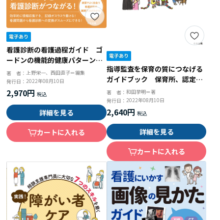
看護診断の看護過程ガイド ゴ
ードンの機能的健康パターンに
指導監査を保育の質につなげる
基づくアセスメント
上野栄一、西田直子＝編集
著 者：
ガイドブック 保育所、認定こ
2022年08月10日
発行日：
ども園の園長に役立つ
2,970円
和田挙明＝著
著 者：
2022年08月10日
発行日：
2,640円
詳細を見る
詳細を見る
カートに入れる
カートに入れる