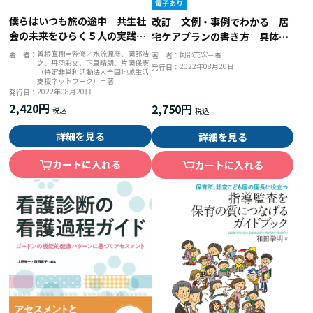
僕らはいつも旅の途中 共生社
改訂 文例・事例でわかる 居
会の未来をひらく５人の実践者
宅ケアプランの書き方 具体的
たち
な表現のヒント
曽根直樹＝監修／水流源彦、岡部浩
著 者：
阿部充宏＝著
著 者：
之、丹羽彩文、下里晴朗、片岡保憲
2022年08月20日
発行日：
（特定非営利活動法人全国地域生活
支援ネットワーク）＝著
2022年08月20日
発行日：
2,420円
2,750円
詳細を見る
詳細を見る
カートに入れる
カートに入れる