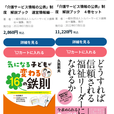
「介護サービス情報の公表」制
「介護サービス情報の公表」制
度 解説ブック ４巻セット
度 解説ブック 運営情報編
＜居宅系サービス＞
一般社団法人シルバーサービス振興
著 者：
一般社団法人シルバーサービス振興
著 者：
会＝編集、発行
会＝編集、発行
2022年07月01日
発行日：
2022年07月01日
発行日：
11,220円
2,860円
詳細を見る
詳細を見る
カートに入れる
カートに入れる