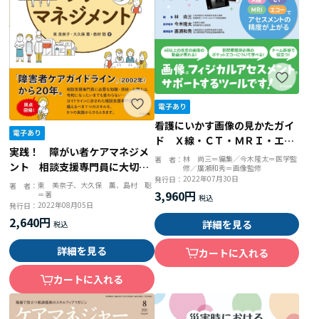
看護にいかす画像の見かたガイ
ド Ｘ線・ＣＴ・ＭＲＩ・エコ
実践！ 障がい者ケアマネジメ
ーでアセスメントの精度が上が
林 尚三＝編集／今木隆太＝医学監
著 者：
ント 相談支援専門員に大切な
修／廣瀬和秀＝画像監修
る
2022年07月30日
発行日：
７つのスキルを磨く
東 美奈子、大久保 薫、島村 聡
著 者：
3,960円
＝著
2022年08月05日
発行日：
2,640円
詳細を見る
詳細を見る
カートに入れる
カートに入れる