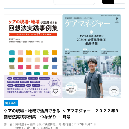
ケアの現場・地域で活用できる
ケアマネジャー ２０２２年９
回想法実践事例集 つながりの
月号
場をつくる４７の取り組み
野村豊子＝編集代表／伊波和恵、内
2022年08月20日
著 者：
発行日：
野聖子、菅 寛子、萩原裕子、本