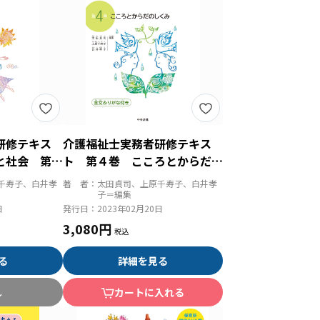
研修テキス
介護福祉士実務者研修テキス
と社会 第４
ト 第４巻 こころとからだの
しくみ 第３版
千寿子、白井孝
著 者：
太田貞司、上原千寿子、白井孝
子＝編集
日
発行日：
2023年02月20日
3,080円
る
詳細を見る
し
カートに入れる