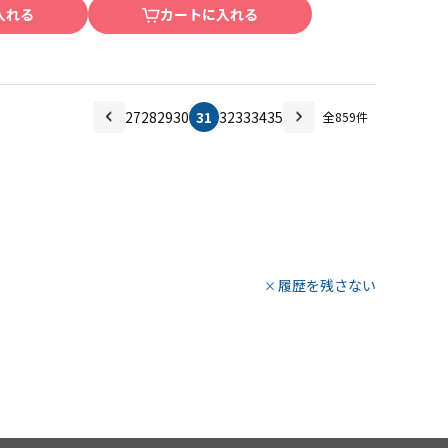
入れる
カートに入れる
27
28
29
30
31
32
33
34
35
全
859
件
履歴を残さない