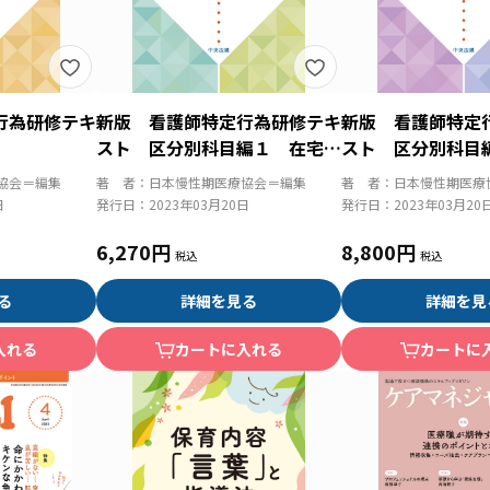
行為研修テキ
新版 看護師特定行為研修テキ
新版 看護師特定
スト 区分別科目編１ 在宅・
スト 区分別科目
慢性期パッケージ対応
協会＝編集
著 者：
日本慢性期医療協会＝編集
著 者：
日本慢性期医療
日
発行日：
2023年03月20日
発行日：
2023年03月20
6,270円
8,800円
る
詳細を見る
詳細を見
入れる
カートに入れる
カートに