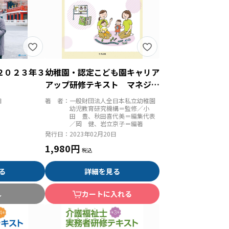
２０２３年３
幼稚園・認定こども園キャリア
アップ研修テキスト マネジメ
ント
日
著 者：
一般財団法人全日本私立幼稚園
幼児教育研究機構＝監修／小
田 豊、秋田喜代美＝編集代表
／岡 健、岩立京子＝編著
発行日：
2023年02月20日
1,980円
る
詳細を見る
し
カートに入れる