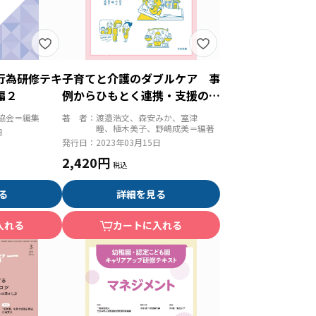
行為研修テキ
子育てと介護のダブルケア 事
編２
例からひもとく連携・支援の実
際
協会＝編集
著 者：
渡邉浩文、森安みか、室津
瞳、植木美子、野嶋成美＝編著
日
発行日：
2023年03月15日
2,420円
る
詳細を見る
入れる
カートに入れる