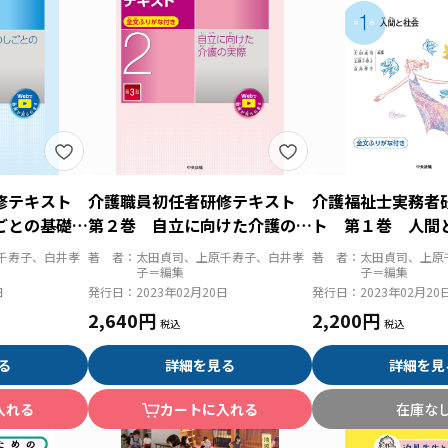
研修テキスト
介護職員初任者研修テキスト
介護福祉士実務者
しごとの基礎
第２巻 自立に向けた介護の実
ト 第１巻 人間
際 第３版
版
千寿子、白井孝
著 者：
太田貞司、上原千寿子、白井孝
著 者：
太田貞司、上原
子＝編集
子＝編集
日
発行日：
2023年02月20日
発行日：
2023年02月20
2,640円
2,200円
る
詳細を見る
詳細を見
入れる
カートに入れる
在庫な