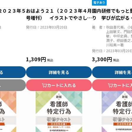
２０２３年５
おはよう２１（２０２３年４月
園内研修でもっと
号増刊） イラストでやさしく
り 学びが広がる
理解する介護技術のキホン こ
日
発行日：
2023年03月20日
著 者：
秋田喜代美、小
れだけは押さえたいポイント１
上田敏丈、門田
敏、中坪史典、
００
潤子、椋田善之
川裕美＝著
発行日：
2023年03月20
1,309円
3,300円
る
詳細を見る
詳細を見
し
カートに入れる
カートに