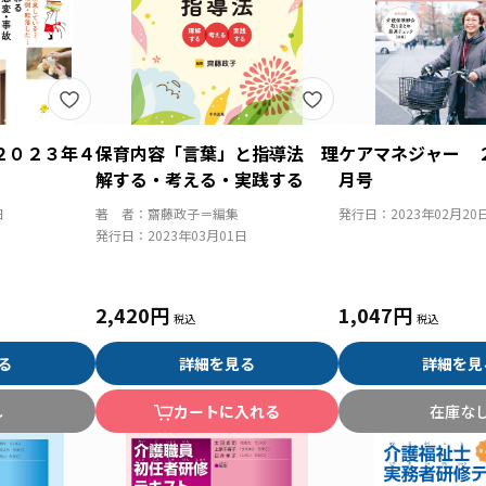
２０２３年４
保育内容「言葉」と指導法 理
ケアマネジャー 
解する・考える・実践する
月号
日
著 者：
齋藤政子＝編集
発行日：
2023年02月20
発行日：
2023年03月01日
2,420円
1,047円
る
詳細を見る
詳細を見
し
カートに入れる
在庫な