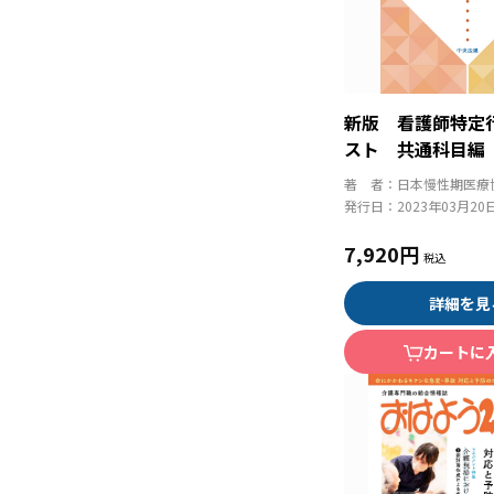
新版 看護師特定
スト 共通科目編
著 者：
日本慢性期医療
発行日：
2023年03月20
7,920円
詳細を見
カートに