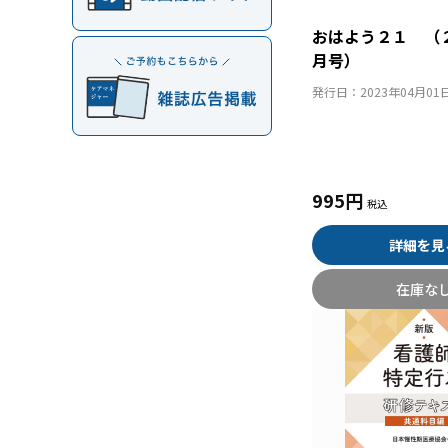
おはよう２１ （
月号）
発行日：
2023年04月01
995円
詳細を見
在庫な