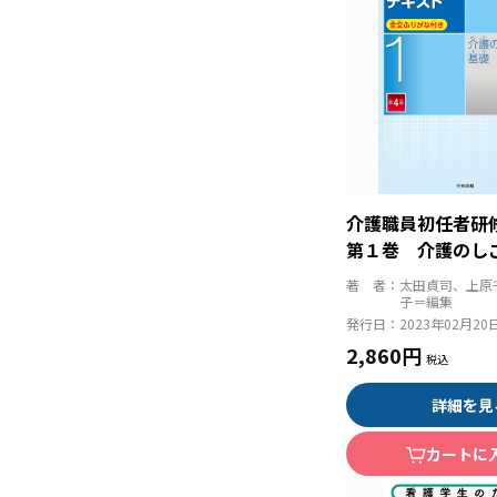
介護職員初任者
第１巻 介護の
第４版
著 者：
太田貞司、上原
子＝編集
発行日：
2023年02月20
2,860円
詳細を見
カートに