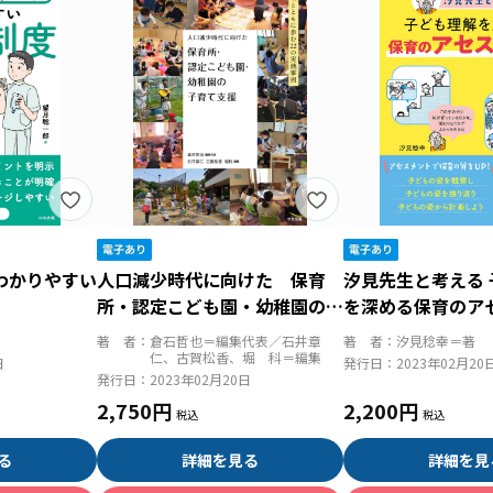
わかりやすい
人口減少時代に向けた 保育
汐見先生と考える
所・認定こども園・幼稚園の子
を深める保育のア
育て支援 地域とともに歩む２
著 者：
倉石哲也＝編集代表／石井章
著 者：
汐見稔幸＝著
２の実践事例
仁、古賀松香、堀 科＝編集
日
発行日：
2023年02月20
発行日：
2023年02月20日
2,750円
2,200円
る
詳細を見る
詳細を見