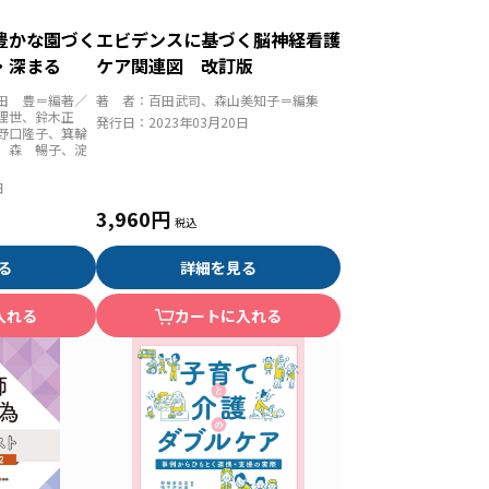
豊かな園づく
エビデンスに基づく脳神経看護
・深まる
ケア関連図 改訂版
田 豊＝編著／
著 者：
百田武司、森山美知子＝編集
理世、鈴木正
発行日：
2023年03月20日
野口隆子、箕輪
、森 暢子、淀
日
3,960円
る
詳細を見る
入れる
カートに入れる