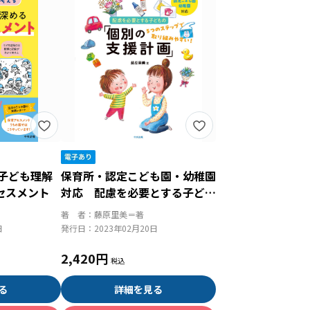
 子ども理解
保育所・認定こども園・幼稚園
セスメント
対応 配慮を必要とする子ども
の「個別の支援計画」 ５つの
著 者：
藤原里美＝著
ステップで取り組みやすい！
日
発行日：
2023年02月20日
2,420円
る
詳細を見る