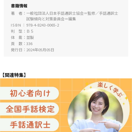
書籍情報
著 者
一般社団法人日本手話通訳士協会＝監修／手話通訳士
試験傾向と対策委員会＝編集
ISBN
978-4-8243-0065-2
判 型
Ｂ５
体 裁
並製
頁 数
336
発行日
2024年05月05日
【関連特集】