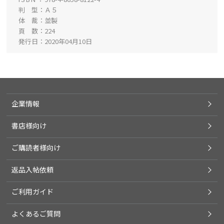
判 型
Ａ５
体 裁
並製
頁 数
224
発行日
2020年04月10日
企業情報
書店様向け
ご購読者様向け
返品入帖依頼
ご利用ガイド
よくあるご質問