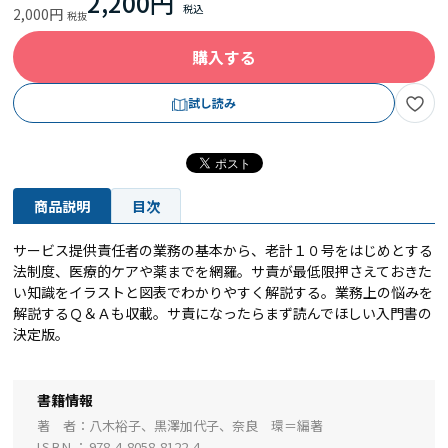
2,200円
2,000円
購入する
試し読み
商品説明
目次
サービス提供責任者の業務の基本から、老計１０号をはじめとする
法制度、医療的ケアや薬までを網羅。サ責が最低限押さえておきた
い知識をイラストと図表でわかりやすく解説する。業務上の悩みを
解説するＱ＆Ａも収載。サ責になったらまず読んでほしい入門書の
決定版。
書籍情報
著 者
八木裕子、黒澤加代子、奈良 環＝編著
ISBN
978-4-8058-8122-4