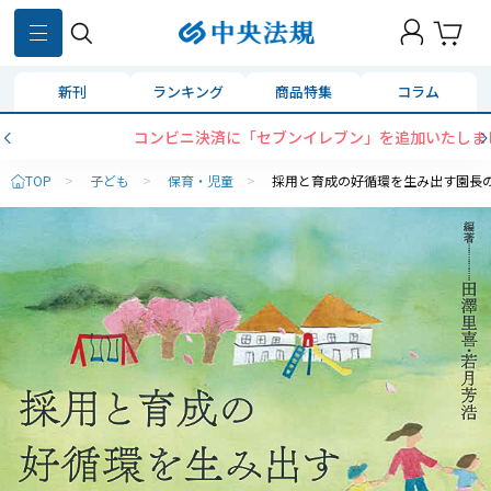
新刊
ランキング
商品特集
コラム
コンビニ決済に「セブンイレブン」を追加いたしました
TOP
>
子ども
>
保育・児童
>
採用と育成の好循環を生み出す園長