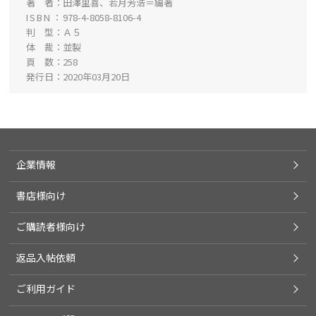
著 者
田澤里喜、若月芳浩＝編著
ISBN
978-4-8058-8106-4
判 型
Ａ５
体 裁
並製
頁 数
258
発行日
2020年03月20日
企業情報
書店様向け
ご購読者様向け
返品入帖依頼
ご利用ガイド