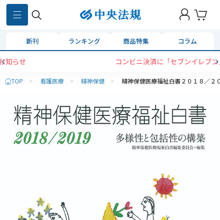
新刊
ランキング
商品特集
コラム
コンビニ決済に「セブンイレブン」を追加いたしました
TOP
>
看護医療
>
精神保健
>
精神保健医療福祉白書２０１８／２