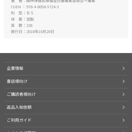
著 者
精神保健医療福祉白書編集委員会＝編集
ISBN
978-4-8058-5724-3
判 型
Ｂ５
体 裁
並製
頁 数
226
発行日
2018年10月20日
企業情報
書店様向け
ご購読者様向け
返品入帖依頼
ご利用ガイド