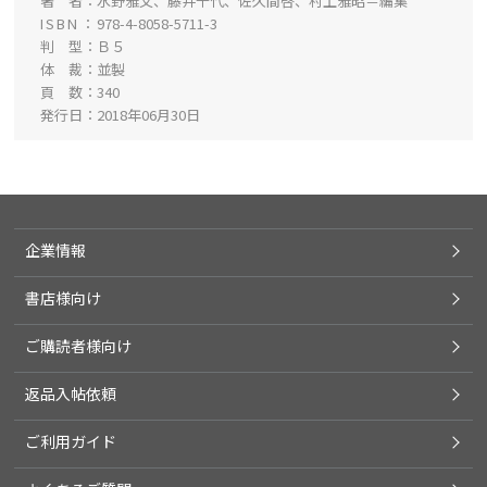
著 者
水野雅文、藤井千代、佐久間啓、村上雅昭＝編集
ISBN
978-4-8058-5711-3
判 型
Ｂ５
体 裁
並製
頁 数
340
発行日
2018年06月30日
企業情報
書店様向け
ご購読者様向け
返品入帖依頼
ご利用ガイド