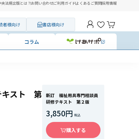
中央法規出版とは？
お問い合わせ
ご利用ガイド
よくあるご質問
採用情報
読者様向け
書店様向け
コラム
テキスト 第
新訂 福祉用具専門相談員
研修テキスト 第２版
3,850円
購入する