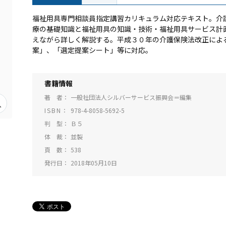
福祉用具専門相談員指定講習カリキュラム対応テキスト。介
療の基礎知識と福祉用具の知識・技術・福祉用具サービス計
えながら詳しく解説する。平成３０年の介護保険法改正によ
案」、「選定提案シート」等に対応。
書籍情報
著 者
一般社団法人シルバーサービス振興会＝編集
ISBN
978-4-8058-5692-5
判 型
Ｂ５
体 裁
並製
頁 数
538
発行日
2018年05月10日