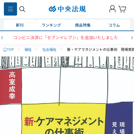
新刊
ランキング
商品特集
コラム
コンビニ決済に「セブンイレブン」を追加いたしました
TOP
>
福祉
>
社会福祉
>
新・ケアマネジメントの仕事術 現場実