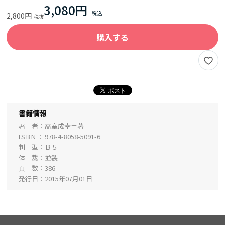
3,080円
2,800円
購入する
書籍情報
著 者
高室成幸＝著
ISBN
978-4-8058-5091-6
判 型
Ｂ５
体 裁
並製
頁 数
386
発行日
2015年07月01日