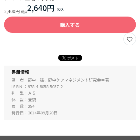
2,640円
2,400円
購入する
書籍情報
著 者
野中 猛、野中ケアマネジメント研究会＝著
ISBN
978-4-8058-5057-2
判 型
Ａ５
体 裁
並製
頁 数
254
発行日
2014年09月20日