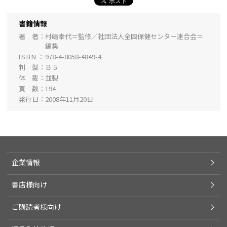
書籍情報
著 者
村嶋幸代＝監修／社団法人全国保健センター連合会＝
編集
ISBN
978-4-8058-4849-4
判 型
Ｂ５
体 裁
並製
頁 数
194
発行日
2008年11月20日
企業情報
書店様向け
ご購読者様向け