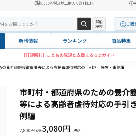
5,500円税込以上購入で送料無料
詳細
ご購
検索
新刊情報
ランキング
商品特集
【新刊】令和8報酬改定対応
めの養介護施設従事者等による高齢者虐待対応の手引き 帳票・事例編
市町村・都道府県のための養介
等による高齢者虐待対応の手引
例編
3,080円
2,800円