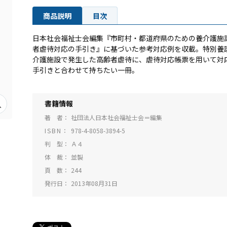
商品説明
目次
日本社会福祉士会編集『市町村・都道府県のための養介護施
者虐待対応の手引き』に基づいた参考対応例を収載。特別養
介護施設で発生した高齢者虐待に、虐待対応帳票を用いて対
手引きと合わせて持ちたい一冊。
書籍情報
著 者
社団法人日本社会福祉士会＝編集
ISBN
978-4-8058-3894-5
判 型
Ａ４
体 裁
並製
頁 数
244
発行日
2013年08月31日