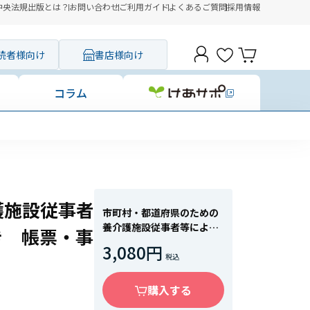
中央法規出版とは？
お問い合わせ
ご利用ガイド
よくあるご質問
採用情報
読者様向け
書店様向け
コラム
！事業者ハンドブック
護施設従事者
市町村・都道府県のための
養介護施設従事者等による
き 帳票・事
高齢者虐待対応の手引き
3,080円
帳票・事例編
購入する