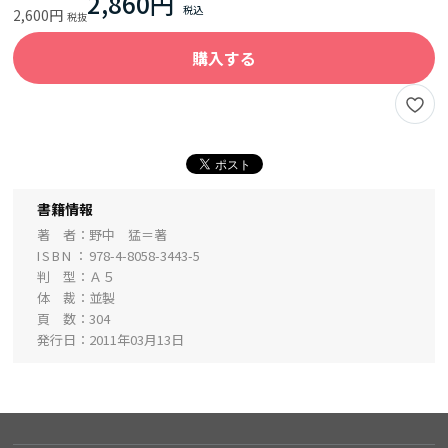
2,860円
2,600円
購入する
書籍情報
著 者
野中 猛＝著
ISBN
978-4-8058-3443-5
判 型
Ａ５
体 裁
並製
頁 数
304
発行日
2011年03月13日