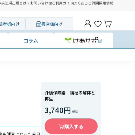
中央法規出版とは？
お問い合わせ
ご利用ガイド
よくあるご質問
採用情報
読者様向け
書店様向け
コラム
介護保険論 福祉の解体と
再生
3,740円
購入する
論も活発になった今日