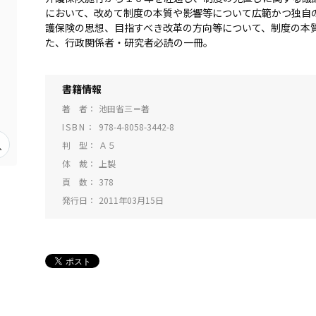
において、改めて制度の本質や影響等について広範かつ独自
護保険の思想、目指すべき改革の方向等について、制度の本
た、行政関係者・研究者必読の一冊。
書籍情報
著 者
池田省三＝著
ISBN
978-4-8058-3442-8
判 型
Ａ５
体 裁
上製
頁 数
378
発行日
2011年03月15日