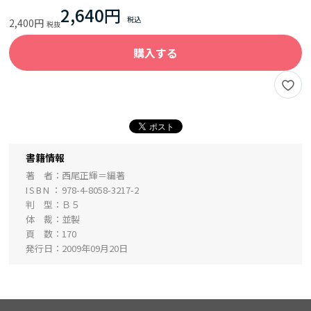
2,640円
2,400円
購入する
書籍情報
著 者
西尾正輝＝編著
ISBN
978-4-8058-3217-2
判 型
Ｂ５
体 裁
並製
頁 数
170
発行日
2009年09月20日