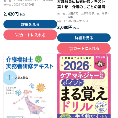
著 者：
介護職員初任者研修テキスト
2026年02月20日
発行日：
第１巻 介護のしごとの基礎
第５版
2,420円
太田貞司、上原千寿子、白井孝子＝
著 者：
編集
2026年02月20日
発行日：
詳細を見る
3,080円
カートに入れる
詳細を見る
カートに入れる