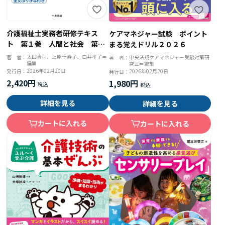
介護福祉士実務者研修テキス
ケアマネジャー試験 ポイント
ト 第１巻 人間と社会 第５
まる覚えドリル２０２６
版
太田貞司、上原千寿子、白井孝子＝
中央法規ケアマネジャー受験対策研
著 者：
著 者：
編集
究会＝編集
2026年02月20日
2026年02月20日
発行日：
発行日：
2,420円
1,980円
詳細を見る
詳細を見る
カートに入れる
カートに入れる