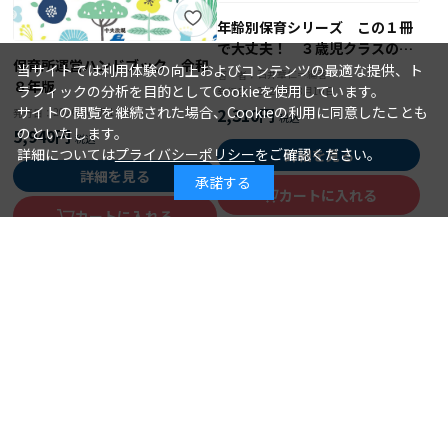
年齢別保育シリーズ この１冊
で大丈夫！ ３歳児クラスの保
保育所運営ハンドブック 令和
育
当サイトでは利用体験の向上およびコンテンツの最適な提供、ト
石井章仁＝編著
著 者：
８年版
ラフィックの分析を目的としてCookieを使用しています。
2026年08月10日
発行日：
サイトの閲覧を継続された場合、Cookieの利用に同意したことも
2,310円
2026年08月15日
発行日：
のといたします。
5,940円
詳細については
プライバシーポリシー
をご確認ください。
詳細を見る
詳細を見る
承諾する
カートに入れる
カートに入れる