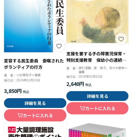
支援を要する子の障害児保育・
特別支援教育 保幼小の連続的
変容する民生委員 委嘱された
な学び 保育士養成・幼小教職
ボランティアの行方
綿引清勝、東 敦子、佐々木敏幸＝
著 者：
編集
課程対応
小松理佐子＝編著
著 者：
2026年02月10日
発行日：
2026年02月10日
発行日：
2,640円
3,850円
詳細を見る
詳細を見る
カートに入れる
カートに入れる