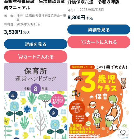
高齢者福祉施設 生活相談員業
介護保険六法 令和８年版
務マニュアル
2026年08月15日
発行日：
神奈川県高齢者福祉施設協議会＝編
著 者：
8,800円
集
2026年08月15日
発行日：
詳細を見る
3,520円
カートに入れる
詳細を見る
カートに入れる