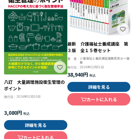
最新 介護福祉士養成講座 第
３版 全１５巻セット
介護福祉士養成講座編集委員会＝編
著 者：
集
2026年02月01日
発行日：
38,940円
八訂 大量調理施設衛生管理の
詳細を見る
ポイント
2026年02月10日
発行日：
カートに入れる
3,080円
詳細を見る
カートに入れる