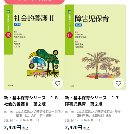
新・基本保育シリーズ １８
新・基本保育シリーズ １７
社会的養護Ⅱ 第２版
障害児保育 第２版
公益財団法人児童育成協会＝監修／
公益財団法人児童育成協会=監修／
著 者：
著 者：
相澤 仁、大竹 智＝編集
西村重稀、水田敏郎=編集
2026年02月01日
2026年02月01日
発行日：
発行日：
2,420円
2,420円