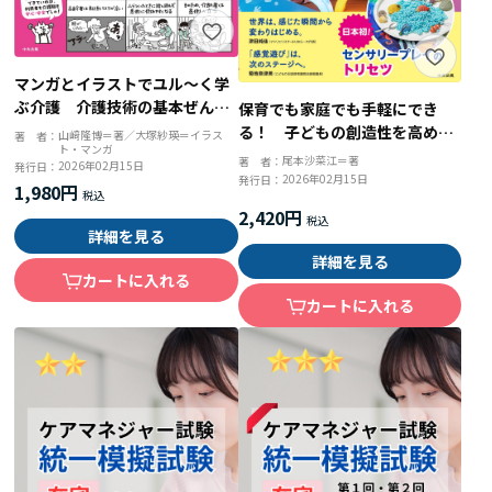
マンガとイラストでユル～く学
ぶ介護 介護技術の基本ぜん
保育でも家庭でも手軽にでき
ぶ 準備・知識・技術がまるわ
る！ 子どもの創造性を高める
山﨑隆博＝著／大塚紗瑛＝イラス
著 者：
ト・マンガ
かり
感覚遊び「センサリープレイ」
尾本沙菜江＝著
著 者：
2026年02月15日
発行日：
2026年02月15日
発行日：
1,980円
2,420円
詳細を見る
詳細を見る
カートに入れる
カートに入れる