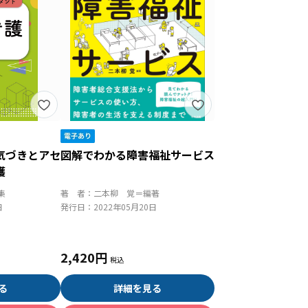
気づきとアセ
図解でわかる障害福祉サービス
護
集
著 者：
二本柳 覚＝編著
日
発行日：
2022年05月20日
2,420円
る
詳細を見る