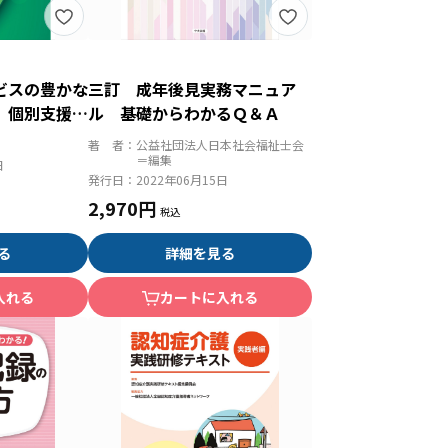
ビスの豊かな
三訂 成年後見実務マニュア
 個別支援の
ル 基礎からわかるＱ＆Ａ
立に向けて
著 者：
公益社団法人日本社会福祉士会
＝編集
日
発行日：
2022年06月15日
2,970円
る
詳細を見る
入れる
カートに入れる