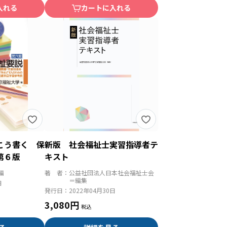
入れる
カートに入れる
こう書く 保
新版 社会福祉士実習指導者テ
第６版
キスト
編
著 者：
公益社団法人日本社会福祉士会
＝編集
日
発行日：
2022年04月30日
3,080円