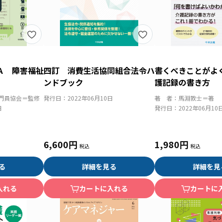
Ａ 障害福祉
四訂 消費生活協同組合法令ハ
書くべきことがよ
ンドブック
護記録の書き方
門員協会＝監修
発行日：
2022年06月10日
著 者：
馬淵敦士＝著
日
発行日：
2022年06月10
6,600円
1,980円
る
詳細を見る
詳細を見
入れる
カートに入れる
カートに