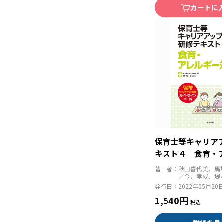
カートに
保育士等キャリア
キスト４ 食育・
応 第３版
著 者：
秋田喜代美、馬
／今井孝成、堤
発行日：
2022年05月20
1,540円