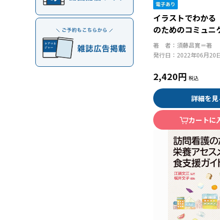
イラストでわかる
のためのコミュニ
面接技術
著 者：
須藤昌寛＝著
発行日：
2022年06月20
2,420円
詳細を見
カートに