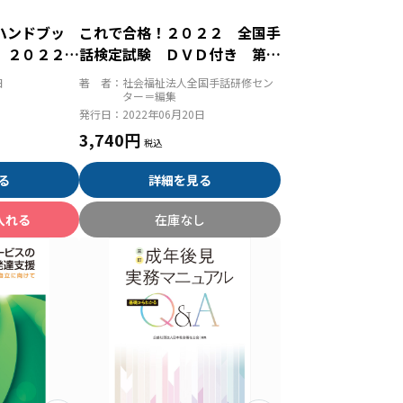
ハンドブッ
これで合格！２０２２ 全国手
 ２０２２年
話検定試験 ＤＶＤ付き 第１
ための法令・
６回全国手話検定試験解説集
日
著 者：
社会福祉法人全国手話研修セン
ター＝編集
発行日：
2022年06月20日
3,740円
る
詳細を見る
入れる
在庫なし