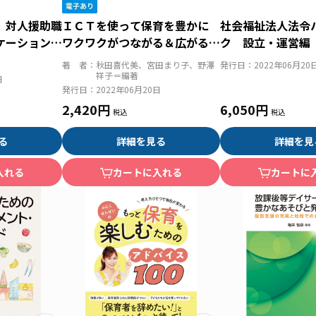
 対人援助職
ＩＣＴを使って保育を豊かに
社会福祉法人法令
ケーションと
ワクワクがつながる＆広がる２
ク 設立・運営編
８の実践
版 設立・運営の
著 者：
秋田喜代美、宮田まり子、野澤
発行日：
2022年06月20
通知・Ｑ＆Ａ
祥子＝編著
日
発行日：
2022年06月20日
2,420円
6,050円
る
詳細を見る
詳細を見
入れる
カートに入れる
カートに