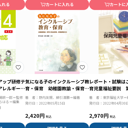
入れる
カートに入れる
カートに
アップ研修テ
気になる子のインクルーシブ教
レポート・試験は
アレルギー対
育・保育 幼稚園教諭・保育士
育児童福祉要説 
養成課程、教職課程対応
場耕一郎＝監修
著 者：
野内友規、綿引清勝＝編著
著 者：
東京福祉大学＝
ちはる＝編集
発行日：
2022年05月15日
発行日：
2022年04月30
日
2,420円
2,970円