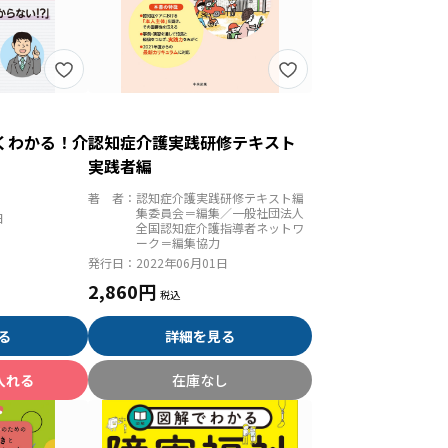
くわかる！介
認知症介護実践研修テキスト
実践者編
著 者：
認知症介護実践研修テキスト編
集委員会＝編集／一般社団法人
日
全国認知症介護指導者ネットワ
ーク＝編集協力
発行日：
2022年06月01日
2,860円
る
詳細を見る
入れる
在庫なし