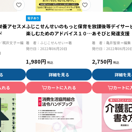
栄養アセスメ
ふじこせんせいのもっと保育を
放課後等デイサー
ド
楽しむためのアドバイス１０
あそびと発達支援
０ 考え方ひとつで毎日が変わ
充実と地域での自
／梶井文子＝編
著 者：
ふじこせんせい＝著
著 者：
亀井智泉＝編集
る
発行日：
2022年06月20日
発行日：
2022年06月20
日
1,980円
2,750円
る
詳細を見る
詳細を見
入れる
カートに入れる
カートに