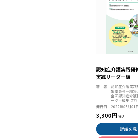
認知症介護実践
実践リーダー編
著 者：
認知症介護実践
集委員会＝編集
全国認知症介護
ーク＝編集協力
発行日：
2022年06月01
3,300円
詳細を見