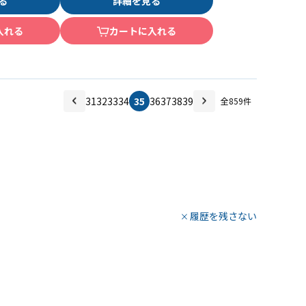
る
詳細を見る
入れる
カートに入れる
31
32
33
34
35
36
37
38
39
全
859
件
履歴を残さない