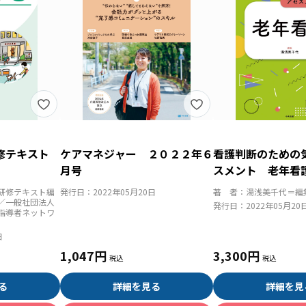
研修テキスト
ケアマネジャー ２０２２年６
看護判断のための
月号
スメント 老年看
研修テキスト編
発行日：
2022年05月20日
著 者：
湯浅美千代＝編
／一般社団法人
発行日：
2022年05月20
指導者ネットワ
日
1,047円
3,300円
る
詳細を見る
詳細を見