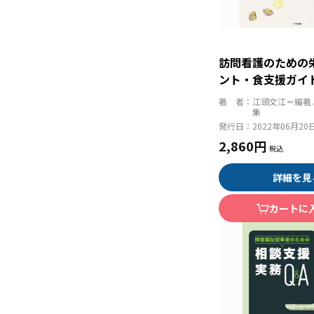
訪問看護のための
ント・食支援ガイ
著 者：
江頭文江＝編著
集
発行日：
2022年06月20
2,860円
詳細を見
カートに