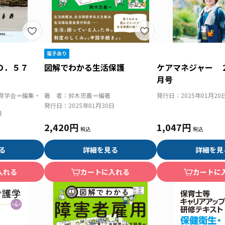
Ｏ．５７
図解でわかる生活保護
ケアマネジャー 
月号
育学会＝編集・
著 者：
鈴木忠義＝編著
発行日：
2025年01月20
発行日：
2025年01月30日
日
2,420円
1,047円
る
詳細を見る
詳細を見
入れる
カートに入れる
カートに