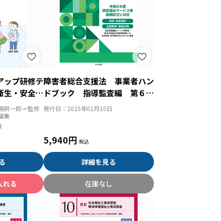
アップ研修テ
障害者総合支援法 事業者ハン
衛生・安全対
ドブック 指導監査編 第６
版 指導監査における主眼事項
場耕一郎＝監修
発行日：
2025年01月10日
及び着眼点等
編集
日
5,940円
る
詳細を見る
入れる
在庫なし