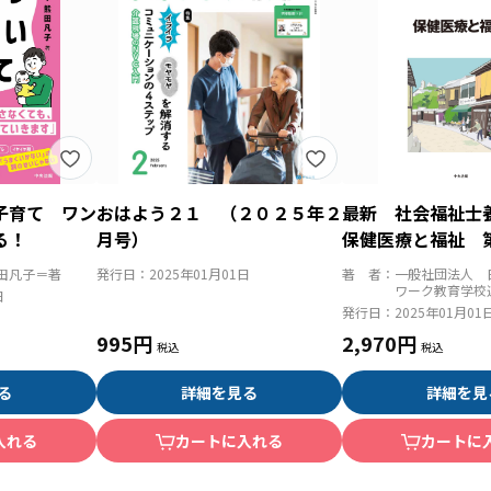
子育て ワン
おはよう２１ （２０２５年２
最新 社会福祉
る！
月号）
保健医療と福祉 
田凡子＝著
発行日：
2025年01月01日
著 者：
一般社団法人 
ワーク教育学校
日
発行日：
2025年01月01
995円
2,970円
る
詳細を見る
詳細を見
入れる
カートに入れる
カートに