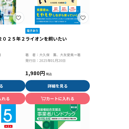
２０２５年２
ライオンを飼いたい
日
著 者：
大久保 薫、大友愛美＝著
発行日：
2025年01月20日
1,980円
る
詳細を見る
入れる
カートに入れる