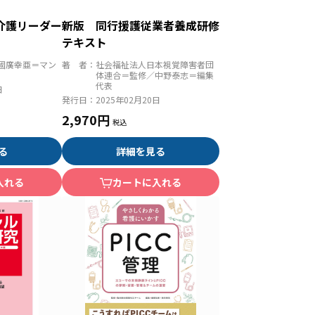
介護リーダー
新版 同行援護従業者養成研修
テキスト
國廣幸亜＝マン
著 者：
社会福祉法人日本視覚障害者団
体連合＝監修／中野泰志＝編集
代表
日
発行日：
2025年02月20日
2,970円
る
詳細を見る
入れる
カートに入れる