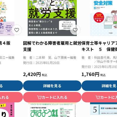
第４版
図解でわかる障害者雇用と就労
保育士等キャリア
支援
キスト ５ 保健
策 第２版
昌江＝編集
著 者：
二本柳 覚、山下朋美＝編著
著 者：
秋田喜代美、馬
／秋山千枝子＝
日
発行日：
2025年01月20日
発行日：
2025年01月10
2,420円
1,760円
る
詳細を見る
詳細を見
入れる
カートに入れる
カートに