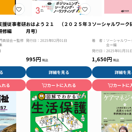
支援従事者研
おはよう２１ （２０２５年３
ソーシャルワーク
研修編
月号）
門員協会＝監修
発行日：
2025年02月01日
著 者：
ソーシャルワー
集
会＝編
日
発行日：
2025年01月31
995円
1,650円
る
詳細を見る
詳細を見
入れる
カートに入れる
カートに