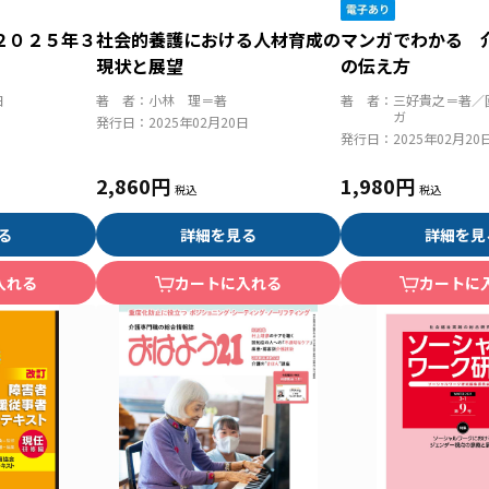
２０２５年３
社会的養護における人材育成の
マンガでわかる 
現状と展望
の伝え方
日
著 者：
小林 理＝著
著 者：
三好貴之＝著／
ガ
発行日：
2025年02月20日
発行日：
2025年02月20
2,860円
1,980円
る
詳細を見る
詳細を見
入れる
カートに入れる
カートに