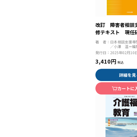
改訂 障害者相談
修テキスト 現任
著 者：
日本相談支援専
／小澤 温＝編
発行日：
2025年02月10
3,410円
詳細を見
カートに