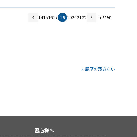
14
15
16
17
18
19
20
21
22
全
859
件
履歴を残さない
書店様へ