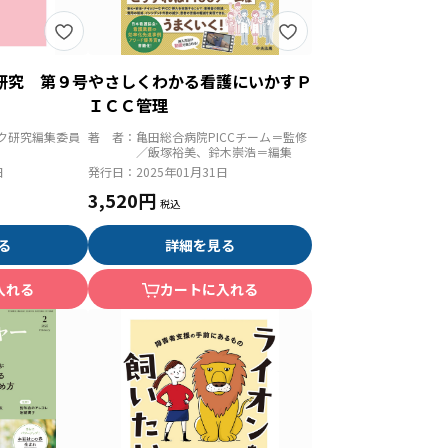
研究 第９号
やさしくわかる看護にいかすＰ
ＩＣＣ管理
ク研究編集委員
著 者：
亀田総合病院PICCチーム＝監修
／飯塚裕美、鈴木崇浩＝編集
日
発行日：
2025年01月31日
3,520円
る
詳細を見る
入れる
カートに入れる