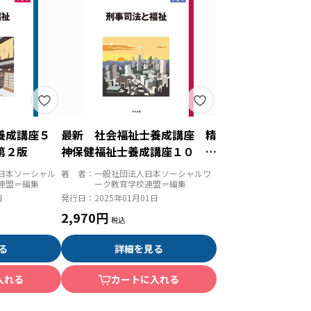
士養成講座５
最新 社会福祉士養成講座 精
第２版
神保健福祉士養成講座１０ 刑
事司法と福祉 第２版
日本ソーシャル
著 者：
一般社団法人日本ソーシャルワ
連盟＝編集
ーク教育学校連盟＝編集
日
発行日：
2025年01月01日
2,970円
る
詳細を見る
入れる
カートに入れる