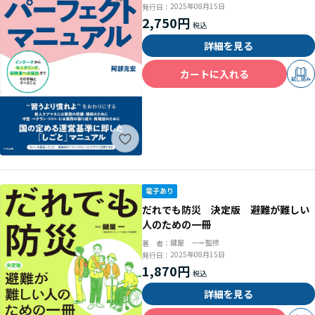
とすべきこと
2025年08月15日
発行日：
2,750円
詳細を見る
カートに入れる
試し読み
だれでも防災 決定版 避難が難しい
人のための一冊
鍵屋 一＝監修
著 者：
2025年08月15日
発行日：
1,870円
詳細を見る