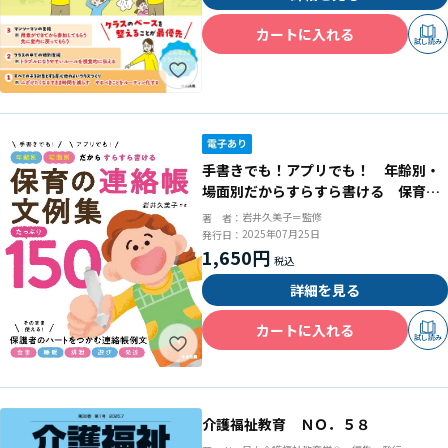
カートに入れる
試し読み
手書きでも！アプリでも！ 年齢別・
場面別だからすらすら書ける 保育の
連絡帳文例集 たっぷり１５０
岩井久美子＝監修
著 者：
2025年07月25日
発行日：
1,650円
詳細を見る
カートに入れる
試し読み
介護福祉教育 ＮＯ．５８