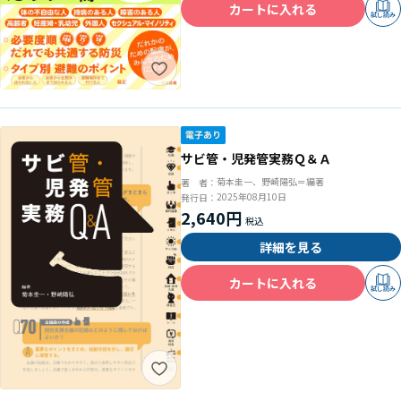
カートに入れる
試し読み
サビ管・児発管実務Ｑ＆Ａ
菊本圭一、野崎陽弘＝編著
著 者：
2025年08月10日
発行日：
2,640円
詳細を見る
カートに入れる
試し読み