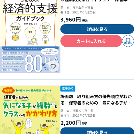
と生活保護、遺言、税などのしくみと
青木聖久＝編著
著 者：
手続き
2025年07月25日
発行日：
3,960円
詳細を見る
カートに入れる
試し読み
場面別 取り組み方の優先順位がわか
る 保育者のための 気になる子が複
数いるクラスへのかかわり方
柳田めぐみ＝著
著 者：
2025年07月25日
発行日：
2,200円
詳細を見る