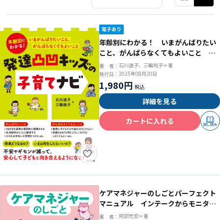
年齢別にわかる！ いまがんばりたい
こと、がんばらなくてもよいこと 発
達凸凹キッズの子育てナビ
石川道子、三輪桃子＝著
著 者：
2025年08月20日
発行日：
1,980円
詳細を見る
カートに入れる
試し読み
ケアマネジャーのしごとパーフェクト
マニュアル インテークからモニタリ
ング、保険者への届出まで その手順
阿部充宏＝著
著 者：