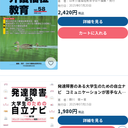
日本介護福祉教育学会＝編集・発行
著 者：
2025年07月20日
発行日：
2,420円
詳細を見る
カートに入れる
発達障害のある大学生のための自立ナ
ビ コミュニケーションが苦手な人の
就活ガイドブック
藤川 徹＝著
著 者：
2025年07月15日
発行日：
1,980円
詳細を見る