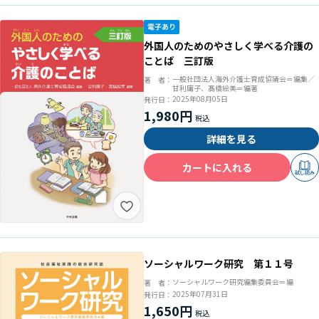
外国人のためのやさしく学べる介護の
ことば 三訂版
一般社団法人海外介護士育成協議会＝編集／
著 者：
甘利庸子、髙橋絵美＝編著
2025年08月05日
発行日：
1,980円
詳細を見る
カートに入れる
試し読み
ソーシャルワーク研究 第１１号
ソーシャルワーク研究編集委員会＝編
著 者：
2025年07月31日
発行日：
1,650円