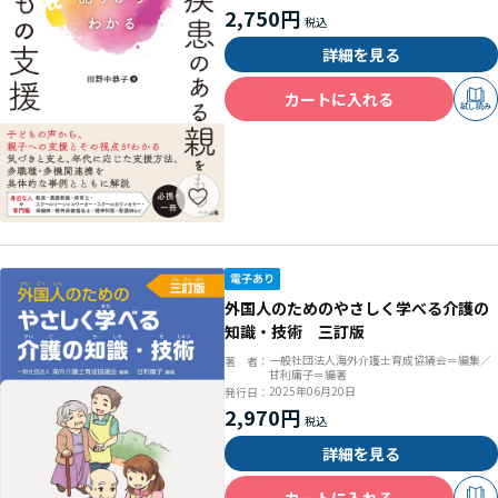
2,750円
詳細を見る
カートに入れる
試し読み
外国人のためのやさしく学べる介護の
知識・技術 三訂版
一般社団法人海外介護士育成協議会＝編集／
著 者：
甘利庸子＝編著
2025年06月20日
発行日：
2,970円
詳細を見る
カートに入れる