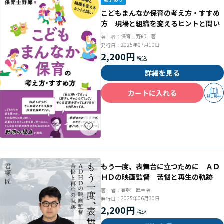
こどもまんなか保育の考え方・すすめ
方 現場と組織を変えるヒントと問い
保育士野郎＝著
著 者：
2025年07月10日
発行日：
2,200円
詳細を見る
カートに入れる
試し読み
もう一度、表舞台に立つために ＡＤ
ＨＤの映画監督 苦悩と再生の軌跡
君塚 匠＝著
著 者：
2025年06月30日
発行日：
2,200円