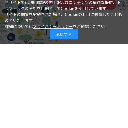
当サイトでは利用体験の向上およびコンテンツの最適な提供、ト
カートに入れる
試し読み
ラフィックの分析を目的としてCookieを使用しています。
サイトの閲覧を継続された場合、Cookieの利用に同意したことも
のといたします。
詳細については
プライバシーポリシー
をご確認ください。
承諾する
年齢別保育シリーズ この１冊で大丈
夫！ ３歳児クラスの保育
石井章仁＝編著
著 者：
2026年08月10日
発行日：
2,310円
詳細を見る
カートに入れる