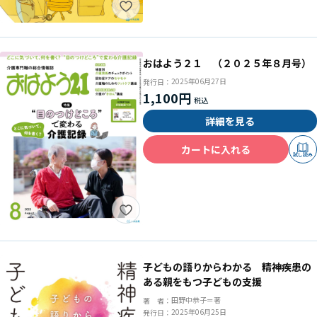
おはよう２１ （２０２５年８月号）
2025年06月27日
発行日：
1,100円
詳細を見る
カートに入れる
試し読み
子どもの語りからわかる 精神疾患の
ある親をもつ子どもの支援
田野中恭子＝著
著 者：
2025年06月25日
発行日：