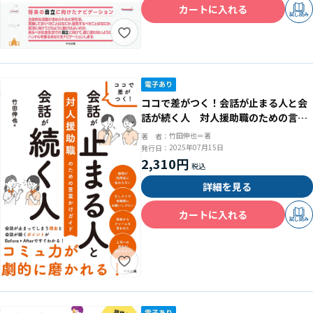
カートに入れる
試し読み
ココで差がつく！会話が止まる人と会
話が続く人 対人援助職のための言葉
かけガイド
竹田伸也＝著
著 者：
2025年07月15日
発行日：
2,310円
詳細を見る
カートに入れる
試し読み