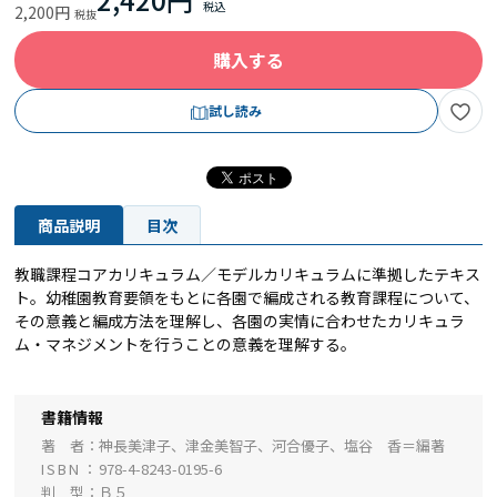
2,200円
購入する
試し読み
商品説明
目次
教職課程コアカリキュラム／モデルカリキュラムに準拠したテキス
ト。幼稚園教育要領をもとに各園で編成される教育課程について、
その意義と編成方法を理解し、各園の実情に合わせたカリキュラ
ム・マネジメントを行うことの意義を理解する。
書籍情報
著 者
神長美津子、津金美智子、河合優子、塩谷 香＝編著
ISBN
978-4-8243-0195-6
判 型
Ｂ５