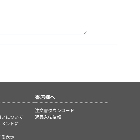
書店様へ
注文書ダウンロード
扱いについて
返品入帖依頼
スメントに
する表示