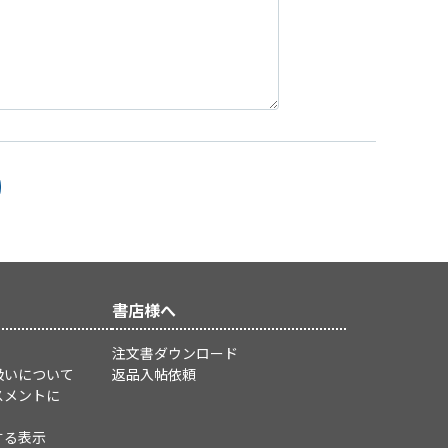
書店様へ
注文書ダウンロード
扱いについて
返品入帖依頼
スメントに
する表示