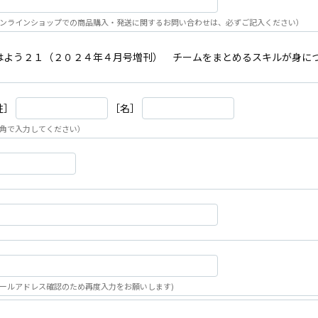
ンラインショップでの商品購入・発送に関するお問い合わせは、必ずご記入ください）
はよう２１（２０２４年４月号増刊） チームをまとめるスキルが身に
姓］
［名］
角で入力してください）
ールアドレス確認のため再度入力をお願いします)