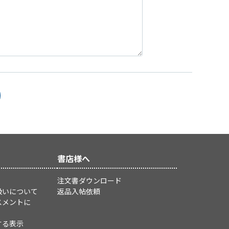
書店様へ
注文書ダウンロード
扱いについて
返品入帖依頼
スメントに
する表示