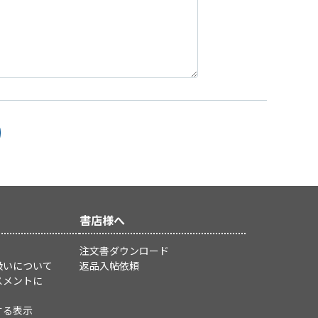
書店様へ
注文書ダウンロード
扱いについて
返品入帖依頼
スメントに
する表示