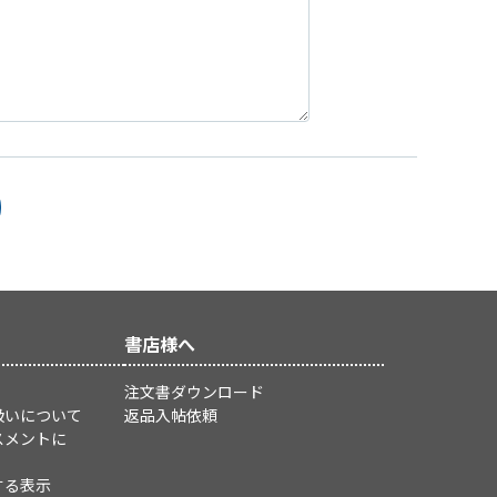
書店様へ
注文書ダウンロード
扱いについて
返品入帖依頼
スメントに
する表示