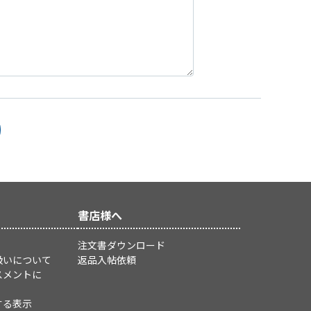
書店様へ
注文書ダウンロード
扱いについて
返品入帖依頼
スメントに
する表示