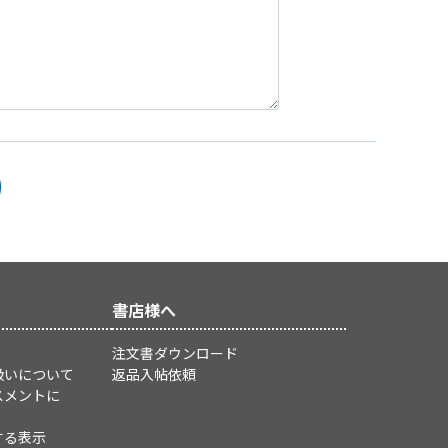
書店様へ
注文書ダウンロード
扱いについて
返品入帖依頼
スメントに
する表示