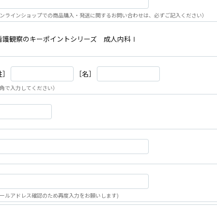
ンラインショップでの商品購入・発送に関するお問い合わせは、必ずご記入ください）
看護観察のキーポイントシリーズ 成人内科Ⅰ
姓］
［名］
角で入力してください）
ールアドレス確認のため再度入力をお願いします)