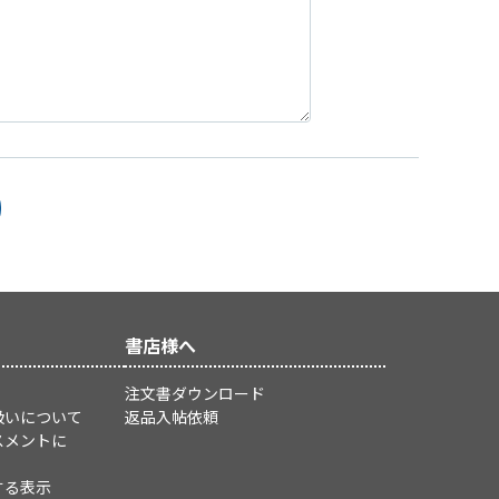
書店様へ
注文書ダウンロード
扱いについて
返品入帖依頼
スメントに
する表示