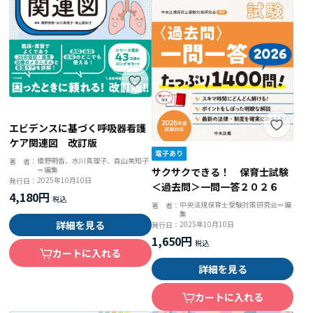
エビデンスに基づく呼吸器看護
ケア関連図 改訂版
橋野明香、水川真理子、森山美知子
著 者：
＝編集
サクサクできる！ 保育士試験
2025年10月10日
発行日：
＜過去問＞一問一答２０２６
4,180円
中央法規保育士受験対策研究会＝編
著 者：
集
詳細を見る
2025年10月10日
発行日：
1,650円
カートに入れる
詳細を見る
カートに入れる