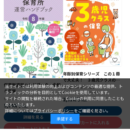
年齢別保育シリーズ この１冊
で大丈夫！ ３歳児クラスの保
保育所運営ハンドブック 令和
育
当サイトでは利用体験の向上およびコンテンツの最適な提供、ト
石井章仁＝編著
著 者：
８年版
ラフィックの分析を目的としてCookieを使用しています。
2026年08月10日
発行日：
サイトの閲覧を継続された場合、Cookieの利用に同意したことも
2,310円
2026年08月15日
発行日：
のといたします。
5,940円
詳細については
プライバシーポリシー
をご確認ください。
詳細を見る
詳細を見る
承諾する
カートに入れる
カートに入れる