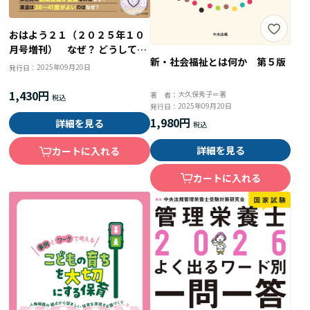
おはよう２１（２０２５年１０
月号増刊） なぜ？ どうして？
新・社会福祉とは何か 第５版
根拠からよくわかる介護技術の
2025年09月20日
発行日：
基本
1,430円
大久保秀子＝著
著 者：
2025年09月20日
発行日：
1,980円
詳細を見る
詳細を見る
カートに入れる
カートに入れる