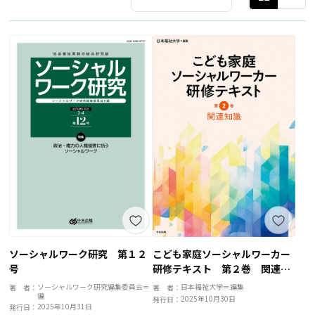
ソーシャルワーク研究 第１２
こども家庭ソーシャルワーカー
号
研修テキスト 第２巻 関連知
識
ソーシャルワーク研究編集委員会＝
日本福祉大学＝編集
著 者：
著 者：
編
2025年10月30日
発行日：
2025年10月31日
発行日：