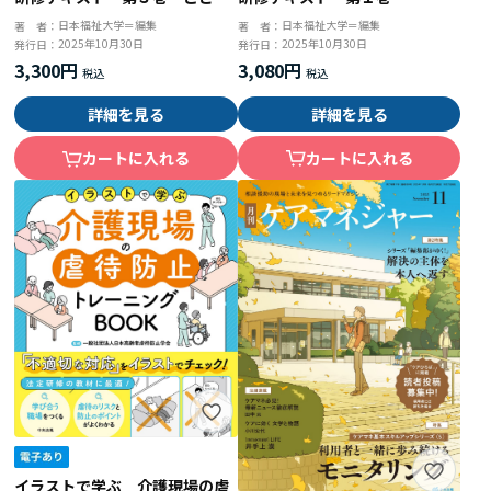
家庭福祉とソーシャルワーク
日本福祉大学＝編集
日本福祉大学＝編集
著 者：
著 者：
2025年10月30日
2025年10月30日
発行日：
発行日：
3,080円
3,300円
詳細を見る
詳細を見る
カートに入れる
カートに入れる
イラストで学ぶ 介護現場の虐