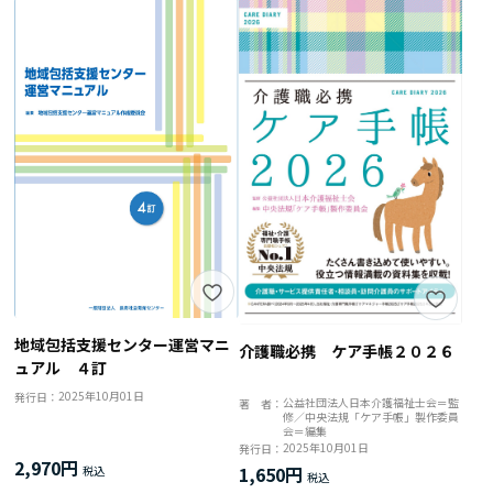
地域包括支援センター運営マニ
介護職必携 ケア手帳２０２６
ュアル ４訂
2025年10月01日
発行日：
公益社団法人日本介護福祉士会＝監
著 者：
修／中央法規「ケア手帳」製作委員
会＝編集
2025年10月01日
発行日：
2,970円
1,650円