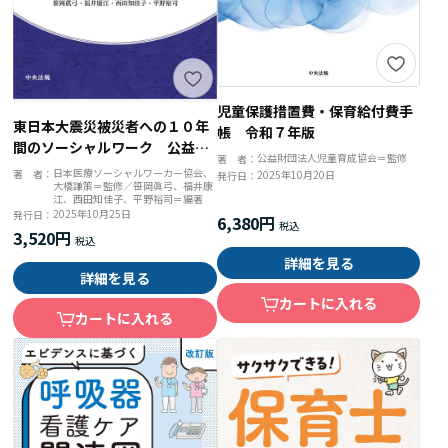
児童保護措置費・保育給付費手
東日本大震災被災者への１０年
帳 令和７年版
間のソーシャルワーク 公益社
公益財団法人児童育成協会＝監修
著 者：
団法人日本医療ソーシャルワー
日本医療ソーシャルワーカー協会、
著 者：
2025年10月20日
発行日：
大橋謙策＝監修／笹岡眞弓、福井康
カー協会の相談支援１０４７ケ
江、西田知佳子、平野裕司＝編著
ースの実践報告
2025年10月25日
発行日：
6,380円
3,520円
詳細を見る
詳細を見る
カートに入れる
カートに入れる