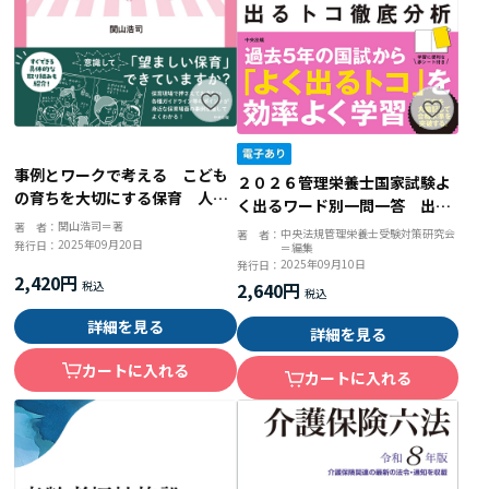
事例とワークで考える こども
２０２６管理栄養士国家試験よ
の育ちを大切にする保育 人権
く出るワード別一問一答 出る
擁護の観点から望ましい保育を
関山浩司＝著
トコ徹底分析
著 者：
中央法規管理栄養士受験対策研究会
著 者：
実現する園づくり
2025年09月20日
発行日：
＝編集
2025年09月10日
発行日：
2,420円
2,640円
詳細を見る
詳細を見る
カートに入れる
カートに入れる