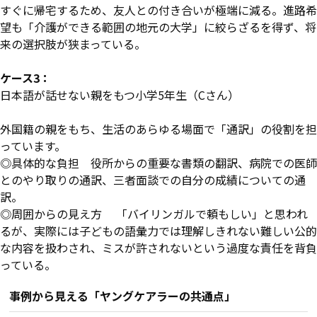
すぐに帰宅するため、友人との付き合いが極端に減る。進路希
望も「介護ができる範囲の地元の大学」に絞らざるを得ず、将
来の選択肢が狭まっている。
ケース3：
日本語が話せない親をもつ小学5年生（Cさん）
外国籍の親をもち、生活のあらゆる場面で「通訳」の役割を担
っています。
◎具体的な負担 役所からの重要な書類の翻訳、病院での医師
とのやり取りの通訳、三者面談での自分の成績についての通
訳。
◎周囲からの見え方 「バイリンガルで頼もしい」と思われ
るが、実際には子どもの語彙力では理解しきれない難しい公的
な内容を扱わされ、ミスが許されないという過度な責任を背負
っている。
事例から見える「ヤングケアラーの共通点」