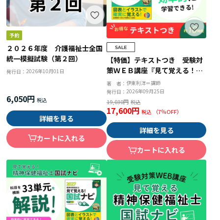
２０２６年度 介護福祉士全国
統一模擬試験（第２回）
【特価】テキストつき 受験対
策ＷＥＢ講座『見て覚える！精
2026年10月01日
発行日：
神保健福祉士国試ナビ［専門科
伊東利洋＝講師
著 者：
目］２０２７』
2026年09月25日
発行日：
6,050円
19,030円
17,600円
（
7
％OFF）
詳細を見る
詳細を見る
カートに入れる
カートに入れる