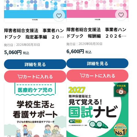
障害者総合支援法 事業者ハン
障害者総合支援法 事業者ハン
ドブック 報酬編 ２０２６年
ドブック 指定基準編 ２０２
版 報酬告示と留意事項通知
６年版 人員・設備・運営基準
2026年08月30日
発行日：
2026年08月30日
発行日：
とその解釈
6,600円
5,060円
詳細を見る
詳細を見る
カートに入れる
カートに入れる