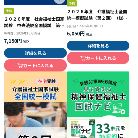
２０２６年度 介護福祉士全国
統一模擬試験（第２回）（総ル
２０２６年度 社会福祉士国家
ビ付問題編）
試験 中央法規全国模試 第２
2026年10月01日
発行日：
回
6,050円
2026年10月08日
発行日：
7,150円
詳細を見る
詳細を見る
カートに入れる
カートに入れる