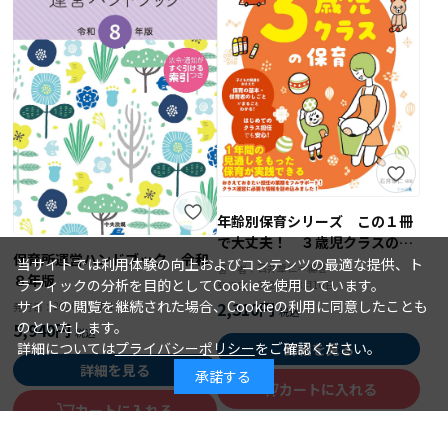
年齢別保育シリーズ この１冊
で大丈夫！ ３歳児クラスの保
保育所運営ハンドブック 令和
育
当サイトでは利用体験の向上およびコンテンツの最適な提供、ト
石井章仁＝編著
著 者：
８年版
ラフィックの分析を目的としてCookieを使用しています。
2026年08月10日
発行日：
サイトの閲覧を継続された場合、Cookieの利用に同意したことも
2,310円
2026年08月15日
発行日：
のといたします。
5,940円
詳細については
プライバシーポリシー
をご確認ください。
詳細を見る
詳細を見る
承諾する
カートに入れる
カートに入れる