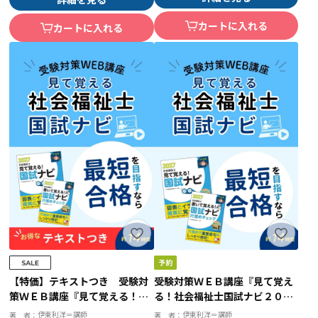
カートに入れる
カートに入れる
【特価】テキストつき 受験対
受験対策ＷＥＢ講座『見て覚え
策ＷＥＢ講座『見て覚える！社
る！社会福祉士国試ナビ２０２
会福祉士国試ナビ２０２７』
７』
伊東利洋＝講師
伊東利洋＝講師
著 者：
著 者：