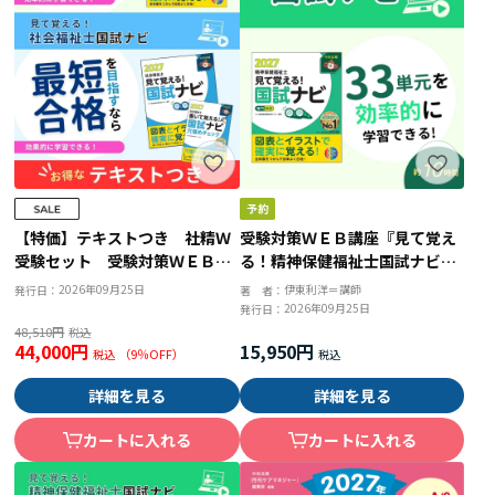
【特価】テキストつき 社精Ｗ
受験対策ＷＥＢ講座『見て覚え
受験セット 受験対策ＷＥＢ講
る！精神保健福祉士国試ナビ
座『社会福祉士＆精神保健福祉
［専門科目］２０２７』
2026年09月25日
伊東利洋＝講師
発行日：
著 者：
士国試ナビ２０２７』
2026年09月25日
発行日：
48,510円
44,000円
15,950円
（
9
％OFF）
詳細を見る
詳細を見る
カートに入れる
カートに入れる