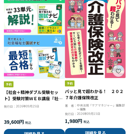
パッと見で超わかる！ ２０２
【社会＋精神ダブル受験セッ
７年介護保険改正
ト】受験対策ＷＥＢ講座『社会
福祉士国試ナビ２０２７』＆
中央法規「ケアマネジャー」編集部
著 者：
2026年09月25日
発行日：
＝編集
『精神保健福祉士国試ナビ［専
2026年09月15日
発行日：
門科目］２０２７』
1,980円
39,600円
詳細を見る
詳細を見る