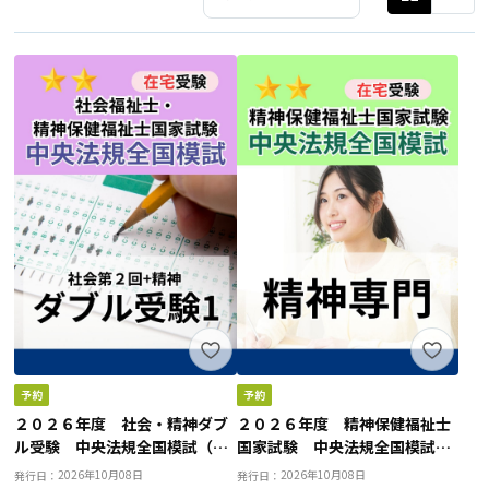
２０２６年度 社会・精神ダブ
２０２６年度 精神保健福祉士
ル受験 中央法規全国模試（社
国家試験 中央法規全国模試
会専門２回目＋共通科目２回目
（精神専門）
2026年10月08日
2026年10月08日
発行日：
発行日：