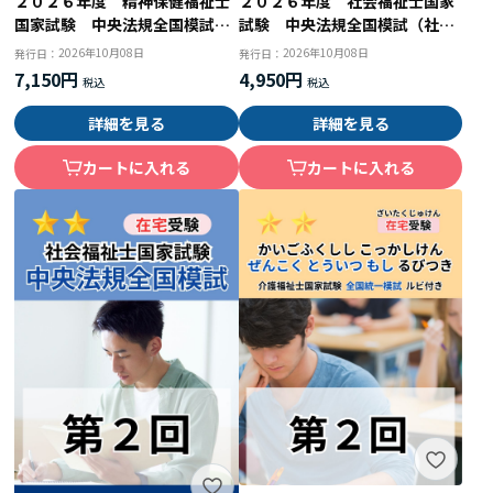
２０２６年度 精神保健福祉士
２０２６年度 社会福祉士国家
国家試験 中央法規全国模試
試験 中央法規全国模試（社会
（共通科目２回目＋精神専門）
専門第２回目）
2026年10月08日
2026年10月08日
発行日：
発行日：
7,150円
4,950円
詳細を見る
詳細を見る
カートに入れる
カートに入れる