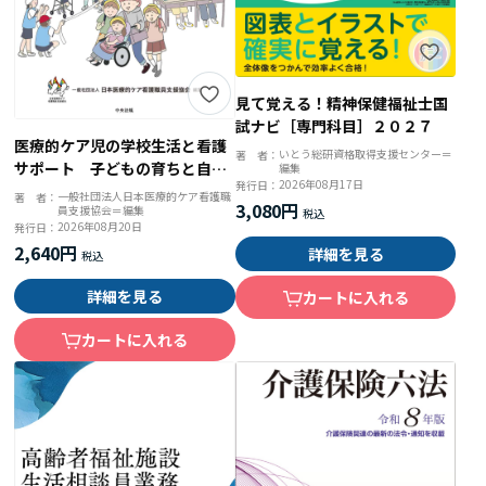
見て覚える！精神保健福祉士国
試ナビ［専門科目］２０２７
医療的ケア児の学校生活と看護
いとう総研資格取得支援センター＝
著 者：
サポート 子どもの育ちと自律
編集
2026年08月17日
発行日：
を促すアプローチ
一般社団法人日本医療的ケア看護職
著 者：
3,080円
員支援協会＝編集
2026年08月20日
発行日：
2,640円
詳細を見る
詳細を見る
カートに入れる
カートに入れる