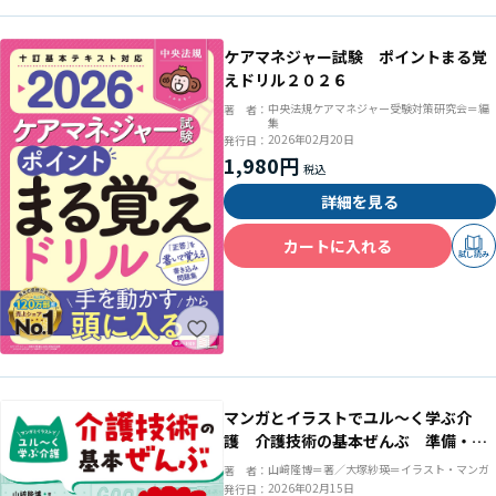
ケアマネジャー試験 ポイントまる覚
えドリル２０２６
中央法規ケアマネジャー受験対策研究会＝編
著 者：
集
2026年02月20日
発行日：
1,980円
詳細を見る
カートに入れる
試し読み
マンガとイラストでユル～く学ぶ介
護 介護技術の基本ぜんぶ 準備・知
識・技術がまるわかり
山﨑隆博＝著／大塚紗瑛＝イラスト・マンガ
著 者：
2026年02月15日
発行日：