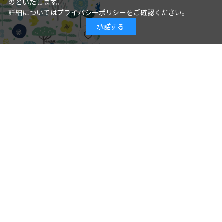
のといたします。
詳細については
プライバシーポリシー
をご確認ください。
承諾する
年齢別保育シリーズ この１冊で大丈
夫！ ３歳児クラスの保育
石井章仁＝編著
著 者：
2026年08月10日
発行日：
2,310円
詳細を見る
カートに入れる
見直そう！ 精神科の「なぞルー