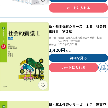
カートに入れる
新・基本保育シリーズ １８ 社会的
養護Ⅱ 第２版
公益財団法人児童育成協会＝監修／相澤
著 者：
仁、大竹 智＝編集
2026年02月01日
発行日：
2,420円
詳細を見る
カートに入れる
試し読み
新・基本保育シリーズ １７ 障害児