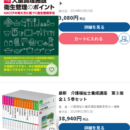
ト
2026年02月10日
発行日：
3,080円
詳細を見る
カートに入れる
試し読み
最新 介護福祉士養成講座 第３版
全１５巻セット
介護福祉士養成講座編集委員会＝編集
著 者：
2026年02月01日
発行日：
38,940円
詳細を見る