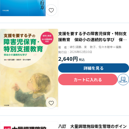
支援を要する子の障害児保育・特別支
援教育 保幼小の連続的な学び 保育
士養成・幼小教職課程対応
綿引清勝、東 敦子、佐々木敏幸＝編集
著 者：
2026年02月10日
発行日：
2,640円
詳細を見る
カートに入れる
試し読み
八訂 大量調理施設衛生管理のポイン