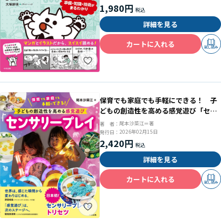
1,980円
詳細を見る
カートに入れる
試し読み
保育でも家庭でも手軽にできる！ 子
どもの創造性を高める感覚遊び「セン
サリープレイ」
尾本沙菜江＝著
著 者：
2026年02月15日
発行日：
2,420円
詳細を見る
カートに入れる
試し読み