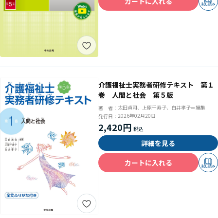
カートに入れる
試し読み
介護福祉士実務者研修テキスト 第１
巻 人間と社会 第５版
太田貞司、上原千寿子、白井孝子＝編集
著 者：
2026年02月20日
発行日：
2,420円
詳細を見る
カートに入れる
試し読み