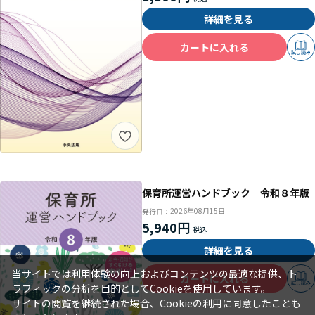
詳細を見る
カートに入れる
試し読み
保育所運営ハンドブック 令和８年版
2026年08月15日
発行日：
5,940円
詳細を見る
当サイトでは利用体験の向上およびコンテンツの最適な提供、ト
カートに入れる
試し読み
ラフィックの分析を目的としてCookieを使用しています。
サイトの閲覧を継続された場合、Cookieの利用に同意したことも