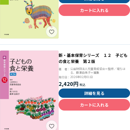
カートに入れる
新・基本保育シリーズ １２ 子ども
の食と栄養 第２版
公益財団法人児童育成協会＝監修／堤ちは
著 者：
る、藤澤由美子＝編集
2026年02月01日
発行日：
2,420円
詳細を見る
カートに入れる