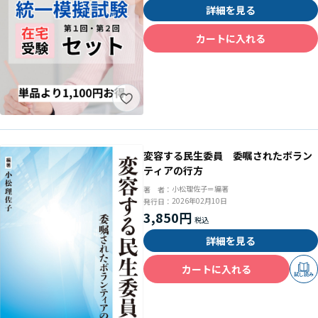
詳細を見る
カートに入れる
変容する民生委員 委嘱されたボラン
ティアの行方
小松理佐子＝編著
著 者：
2026年02月10日
発行日：
3,850円
詳細を見る
カートに入れる
試し読み