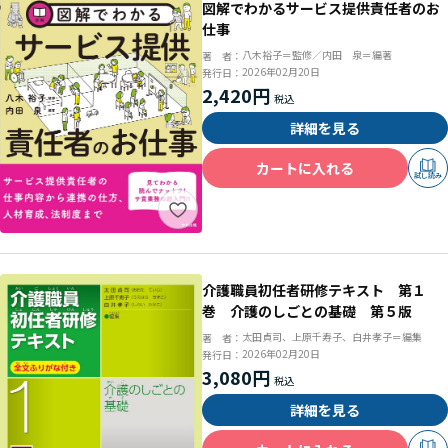
図解でわかるサービス提供責任者のお
仕事
八木裕子＝監修／内田 泉＝編著
著 者：
2026年02月20日
発行日：
2,420円
詳細を見る
カートに入れる
試し読み
介護職員初任者研修テキスト 第１
巻 介護のしごとの基礎 第５版
太田貞司、上原千寿子、白井孝子＝編集
著 者：
2026年02月20日
発行日：
3,080円
詳細を見る