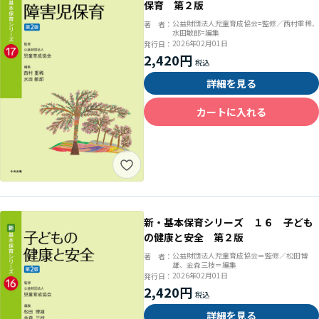
保育 第２版
公益財団法人児童育成協会=監修／西村重稀、
著 者：
水田敏郎=編集
2026年02月01日
発行日：
2,420円
詳細を見る
カートに入れる
新・基本保育シリーズ １６ 子ども
の健康と安全 第２版
公益財団法人児童育成協会＝監修／松田博
著 者：
雄、金森三枝＝編集
2026年02月01日
発行日：
2,420円
詳細を見る