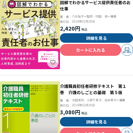
図解でわかるサービス提供責任者のお
仕事
八木裕子＝監修／内田 泉＝編著
著 者：
2026年02月20日
発行日：
2,420円
詳細を見る
カートに入れる
試し読み
介護職員初任者研修テキスト 第１
巻 介護のしごとの基礎 第５版
太田貞司、上原千寿子、白井孝子＝編集
著 者：
2026年02月20日
発行日：
3,080円
詳細を見る