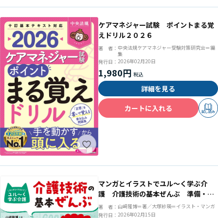
ケアマネジャー試験 ポイントまる覚
えドリル２０２６
中央法規ケアマネジャー受験対策研究会＝編
著 者：
集
2026年02月20日
発行日：
1,980円
詳細を見る
カートに入れる
試し読み
マンガとイラストでユル～く学ぶ介
護 介護技術の基本ぜんぶ 準備・知
識・技術がまるわかり
山﨑隆博＝著／大塚紗瑛＝イラスト・マンガ
著 者：
2026年02月15日
発行日：