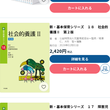
カートに入れる
新・基本保育シリーズ １８ 社会的
養護Ⅱ 第２版
公益財団法人児童育成協会＝監修／相澤
著 者：
仁、大竹 智＝編集
2026年02月01日
発行日：
2,420円
詳細を見る
カートに入れる
試し読み
新・基本保育シリーズ １７ 障害児