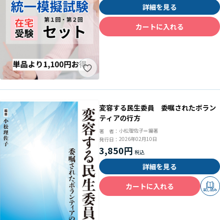
詳細を見る
カートに入れる
変容する民生委員 委嘱されたボラン
ティアの行方
小松理佐子＝編著
著 者：
2026年02月10日
発行日：
3,850円
詳細を見る
カートに入れる
試し読み