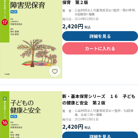
保育 第２版
公益財団法人児童育成協会=監修／西村重稀、
著 者：
水田敏郎=編集
2026年02月01日
発行日：
2,420円
詳細を見る
カートに入れる
新・基本保育シリーズ １６ 子ども
の健康と安全 第２版
公益財団法人児童育成協会＝監修／松田博
著 者：
雄、金森三枝＝編集
2026年02月01日
発行日：
2,420円
詳細を見る