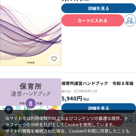
詳細を見る
カートに入れる
試し読み
保育所運営ハンドブック 令和８年版
2026年08月15日
発行日：
5,940円
詳細を見る
当サイトでは利用体験の向上およびコンテンツの最適な提供、ト
カートに入れる
試し読み
ラフィックの分析を目的としてCookieを使用しています。
サイトの閲覧を継続された場合、Cookieの利用に同意したことも