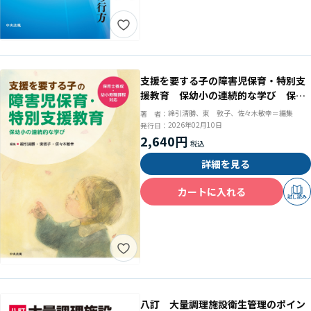
支援を要する子の障害児保育・特別支
援教育 保幼小の連続的な学び 保育
士養成・幼小教職課程対応
綿引清勝、東 敦子、佐々木敏幸＝編集
著 者：
2026年02月10日
発行日：
2,640円
詳細を見る
カートに入れる
試し読み
八訂 大量調理施設衛生管理のポイン