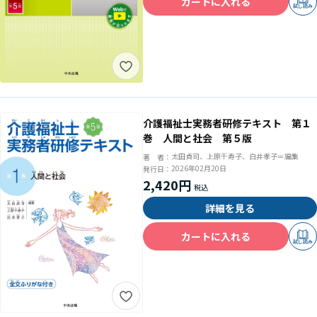
カートに入れる
試し読み
介護福祉士実務者研修テキスト 第１
巻 人間と社会 第５版
太田貞司、上原千寿子、白井孝子＝編集
著 者：
2026年02月20日
発行日：
2,420円
詳細を見る
カートに入れる
試し読み