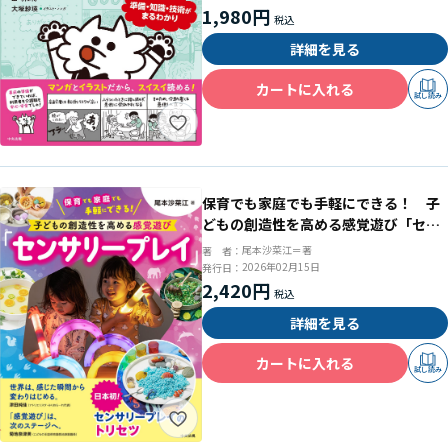
1,980円
詳細を見る
カートに入れる
試し読み
保育でも家庭でも手軽にできる！ 子
どもの創造性を高める感覚遊び「セン
サリープレイ」
尾本沙菜江＝著
著 者：
2026年02月15日
発行日：
2,420円
詳細を見る
カートに入れる
試し読み