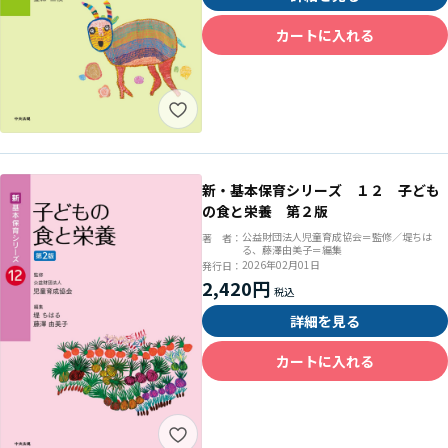
カートに入れる
新・基本保育シリーズ １２ 子ども
の食と栄養 第２版
公益財団法人児童育成協会＝監修／堤ちは
著 者：
る、藤澤由美子＝編集
2026年02月01日
発行日：
2,420円
詳細を見る
カートに入れる