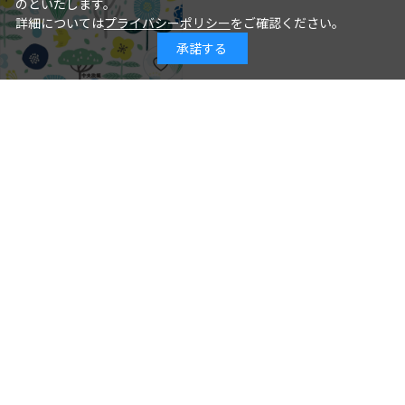
のといたします。
詳細については
プライバシーポリシー
をご確認ください。
承諾する
年齢別保育シリーズ この１冊で大丈
夫！ ３歳児クラスの保育
石井章仁＝編著
著 者：
2026年08月10日
発行日：
2,310円
詳細を見る
カートに入れる
見直そう！ 精神科の「なぞルー