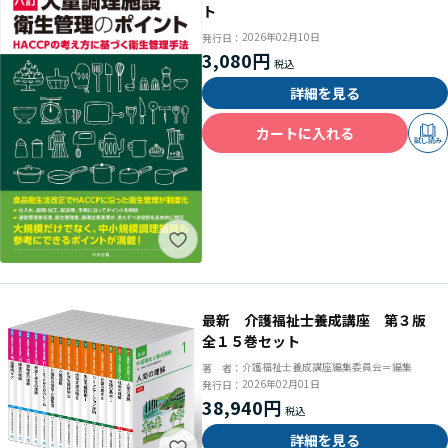
ト
2026年02月10日
発行日：
3,080円
詳細を見る
カートに入れる
試し読み
最新 介護福祉士養成講座 第３版
全１５巻セット
介護福祉士養成講座編集委員会＝編集
著 者：
2026年02月01日
発行日：
38,940円
詳細を見る