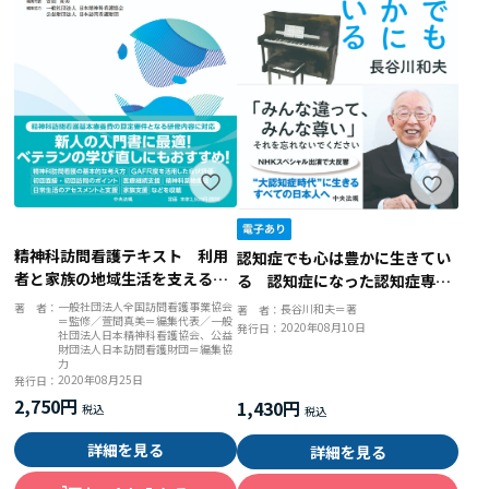
精神科訪問看護テキスト 利用
認知症でも心は豊かに生きてい
者と家族の地域生活を支えるた
る 認知症になった認知症専門
めに
医 長谷川和夫１００の言葉
一般社団法人全国訪問看護事業協会
著 者：
長谷川和夫＝著
著 者：
＝監修／萱間真美＝編集代表／一般
2020年08月10日
発行日：
社団法人日本精神科看護協会、公益
財団法人日本訪問看護財団＝編集協
力
2020年08月25日
発行日：
2,750円
1,430円
詳細を見る
詳細を見る