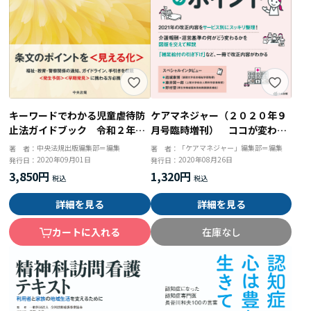
キーワードでわかる児童虐待防
ケアマネジャー（２０２０年９
止法ガイドブック 令和２年４
月号臨時増刊） ココが変わ
月改正版
る！ ２０２１年介護保険改正
中央法規出版編集部＝編集
「ケアマネジャー」編集部＝編集
著 者：
著 者：
のポイント
2020年09月01日
2020年08月26日
発行日：
発行日：
3,850円
1,320円
詳細を見る
詳細を見る
カートに入れる
在庫なし