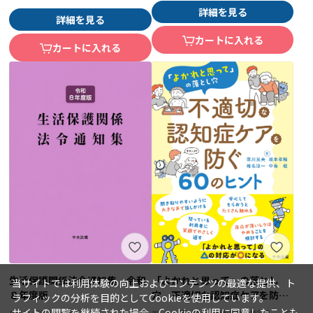
詳細を見る
詳細を見る
カートに入れる
カートに入れる
生活保護関係法令通知集 令和
「よかれと思って」の落とし
当サイトでは利用体験の向上およびコンテンツの最適な提供、ト
８年度版
穴 不適切な認知症ケアを防ぐ
ラフィックの分析を目的としてCookieを使用しています。
６０のヒント
サイトの閲覧を継続された場合、Cookieの利用に同意したことも
2026年08月30日
落川晃央、坂本孝輔、椎名淳一、中