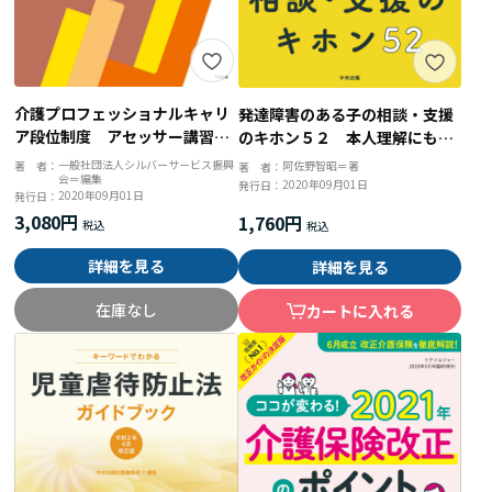
介護プロフェッショナルキャリ
発達障害のある子の相談・支援
ア段位制度 アセッサー講習テ
のキホン５２ 本人理解にもと
キスト 令和２年度改訂版
づくコミュニケーションとかか
一般社団法人シルバーサービス振興
阿佐野智昭＝著
著 者：
著 者：
会＝編集
わり方
2020年09月01日
発行日：
2020年09月01日
発行日：
3,080円
1,760円
詳細を見る
詳細を見る
在庫なし
カートに入れる