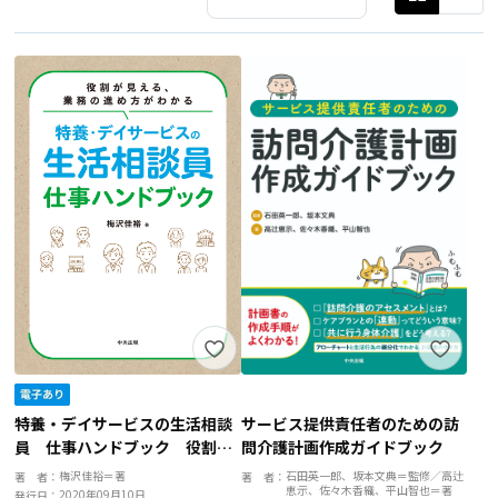
特養・デイサービスの生活相談
サービス提供責任者のための訪
員 仕事ハンドブック 役割が
問介護計画作成ガイドブック
見える、業務の進め方がわかる
梅沢佳裕＝著
石田英一郎、坂本文典＝監修／高辻
著 者：
著 者：
恵示、佐々木香織、平山智也＝著
2020年09月10日
発行日：