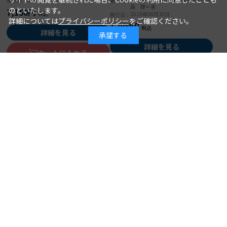
発行日：
著 者：
島 健＝著
のといたします。
7,150円
2026年08月30日
発行日：
詳細については
プライバシーポリシー
をご確認ください。
1,980円
詳細を見る
承諾する
詳細を見る
カートに入れる
カートに入れる