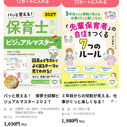
カートに入れる
カートに入れる
パッと覚える！ 保育士試験ビ
３年目からの役割が見える、仕
ジュアルマスター２０２７
事がぐっと楽しくなる！ 「先
輩保育者」の自信をつくる７つ
佐藤賢一郎＝監修／中央法規保育士
谷口真紀＝著
著 者：
著 者：
受験対策研究会＝編集
のルール
2026年08月30日
発行日：
2026年08月30日
発行日：
1,980円
3,630円