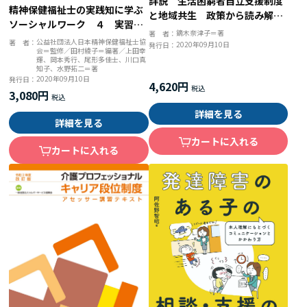
詳説 生活困窮者自立支援制度
精神保健福祉士の実践知に学ぶ
と地域共生 政策から読み解く
ソーシャルワーク ４ 実習指
支援論
鏑木奈津子＝著
著 者：
導とスーパービジョンにおける
公益社団法人日本精神保健福祉士協
著 者：
2020年09月10日
発行日：
会＝監修／田村綾子＝編著／上田幸
思考過程
輝、岡本秀行、尾形多佳士、川口真
知子、水野拓二＝著
2020年09月10日
発行日：
4,620円
3,080円
詳細を見る
詳細を見る
カートに入れる
カートに入れる