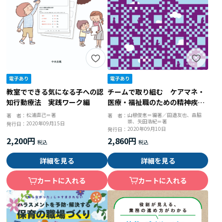
チームで取り組む ケアマネ・
教室でできる気になる子への認
医療・福祉職のための精神疾患
知行動療法 実践ワーク編
ガイド 押さえておきたいかか
山根俊恵＝編著／田邉友也、森脇
松浦直己＝著
著 者：
著 者：
崇、矢田浩紀＝著
わりのポイント
2020年09月15日
発行日：
2020年09月10日
発行日：
2,860円
2,200円
詳細を見る
詳細を見る
カートに入れる
カートに入れる