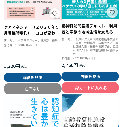
精神科訪問看護テキスト 利用
ケアマネジャー（２０２０年９
者と家族の地域生活を支えるた
月号臨時増刊） ココが変わ
めに
る！ ２０２１年介護保険改正
一般社団法人全国訪問看護事業協会
著 者：
「ケアマネジャー」編集部＝編集
著 者：
＝監修／萱間真美＝編集代表／一般
のポイント
2020年08月26日
発行日：
社団法人日本精神科看護協会、公益
財団法人日本訪問看護財団＝編集協
力
2020年08月25日
発行日：
2,750円
1,320円
詳細を見る
詳細を見る
カートに入れる
在庫なし