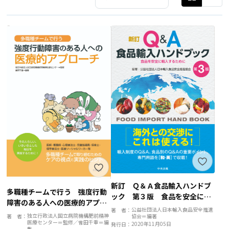
新訂 Ｑ＆Ａ食品輸入ハンドブ
多職種チームで行う 強度行動
ック 第３版 食品を安全に輸
障害のある人への医療的アプロ
入するために
公益社団法人日本輸入食品安全推進
著 者：
ーチ
独立行政法人国立病院機構肥前精神
協会＝編著
著 者：
医療センター＝監修／會田千重＝編
2020年11月05日
発行日：
集