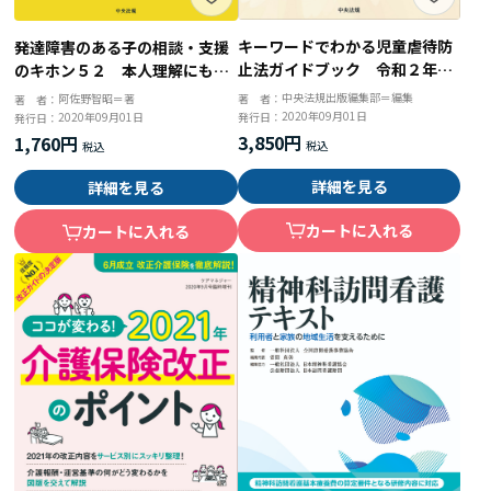
キーワードでわかる児童虐待防
発達障害のある子の相談・支援
止法ガイドブック 令和２年４
のキホン５２ 本人理解にもと
月改正版
づくコミュニケーションとかか
中央法規出版編集部＝編集
著 者：
阿佐野智昭＝著
著 者：
わり方
2020年09月01日
発行日：
2020年09月01日
発行日：
3,850円
1,760円
詳細を見る
詳細を見る
カートに入れる
カートに入れる