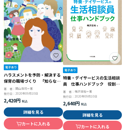
ハラスメントを予防・解決する
特養・デイサービスの生活相談
保育の職場づくり 「知らなか
員 仕事ハンドブック 役割が
った」じゃすまされない
関山浩司＝著
著 者：
見える、業務の進め方がわかる
梅沢佳裕＝著
著 者：
2020年09月10日
発行日：
2020年09月10日
発行日：
2,420円
2,640円
詳細を見る
詳細を見る
カートに入れる
カートに入れる