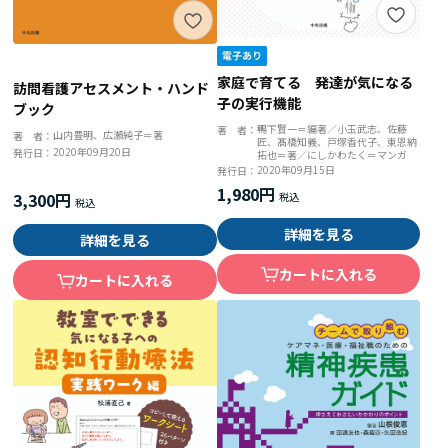
家庭で育てる 発達が気になる
訪問看護アセスメント・ハンド
子の実行機能
ブック
鴨下賢一＝編著／小玉武志、佐藤
著 者：
山内豊明、広瀬純子＝著
著 者：
匠、髙橋知義、戸塚香代子、東恩納
2020年09月20日
発行日：
拓也＝著／にしかわたく＝マンガ
2020年09月15日
発行日：
1,980円
3,300円
詳細を見る
詳細を見る
カートに入れる
カートに入れる