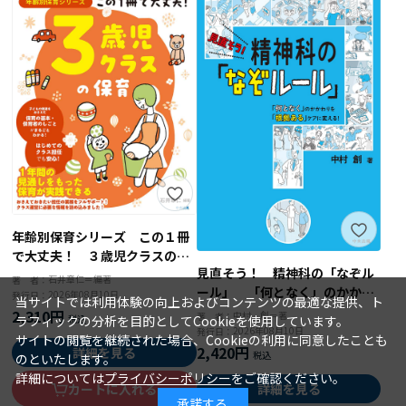
年齢別保育シリーズ この１冊
で大丈夫！ ３歳児クラスの保
見直そう！ 精神科の「なぞル
育
石井章仁＝編著
著 者：
ール」 「何となく」のかかわ
2026年08月10日
発行日：
当サイトでは利用体験の向上およびコンテンツの最適な提供、ト
りを「根拠ある」ケアに変え
2,310円
中村 創＝著
著 者：
ラフィックの分析を目的としてCookieを使用しています。
る！
2026年08月10日
発行日：
サイトの閲覧を継続された場合、Cookieの利用に同意したことも
2,420円
詳細を見る
のといたします。
詳細については
プライバシーポリシー
をご確認ください。
詳細を見る
カートに入れる
承諾する