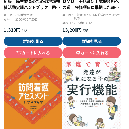
ＤＶＤ 手話通訳士試験合格へ
新版 民生委員のための地域福
の道 評価項目に準拠した通訳
祉活動実践ハンドブック 防災
学習のポイント
活動と個人情報保護に関する４
一般社団法人日本手話通訳士協会＝
小林雅彦＝著
著 者：
著 者：
監修
５のＱ＆Ａ
2020年09月20日
発行日：
2020年09月20日
発行日：
13,200円
1,320円
詳細を見る
詳細を見る
カートに入れる
カートに入れる