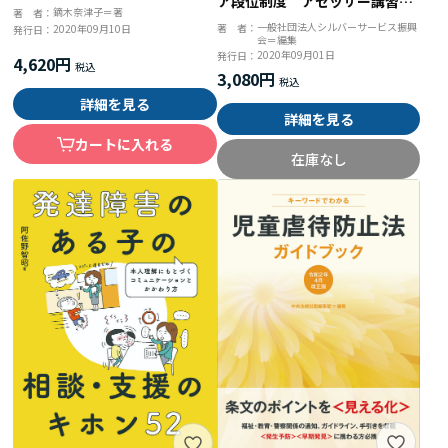
ア段位制度 アセッサー講習テ
支援論
鏑木奈津子＝著
著 者：
キスト 令和２年度改訂版
一般社団法人シルバーサービス振興
著 者：
2020年09月10日
発行日：
会＝編集
2020年09月01日
発行日：
4,620円
3,080円
詳細を見る
詳細を見る
カートに入れる
在庫なし