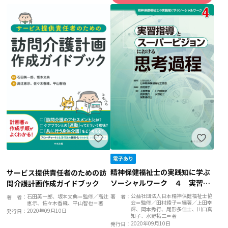
精神保健福祉士の実践知に学ぶ
サービス提供責任者のための訪
ソーシャルワーク ４ 実習指
問介護計画作成ガイドブック
導とスーパービジョンにおける
公益社団法人日本精神保健福祉士協
著 者：
石田英一郎、坂本文典＝監修／高辻
著 者：
会＝監修／田村綾子＝編著／上田幸
思考過程
恵示、佐々木香織、平山智也＝著
輝、岡本秀行、尾形多佳士、川口真
2020年09月10日
発行日：
知子、水野拓二＝著
2020年09月10日
発行日：