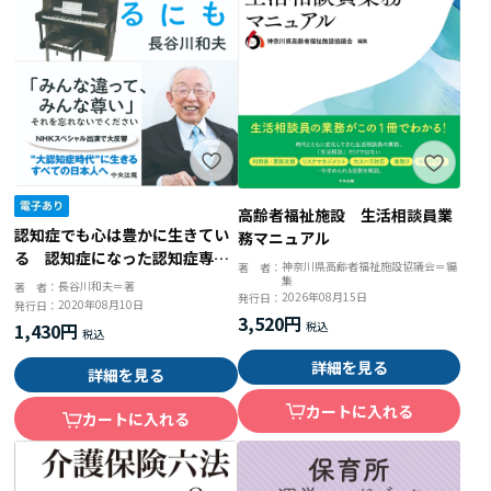
高齢者福祉施設 生活相談員業
認知症でも心は豊かに生きてい
務マニュアル
る 認知症になった認知症専門
神奈川県高齢者福祉施設協議会＝編
著 者：
医 長谷川和夫１００の言葉
集
長谷川和夫＝著
著 者：
2026年08月15日
発行日：
2020年08月10日
発行日：
3,520円
1,430円
詳細を見る
詳細を見る
カートに入れる
カートに入れる