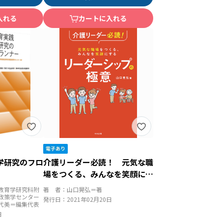
入れる
カートに入れる
学研究のフロ
介護リーダー必読！ 元気な職
場をつくる、みんなを笑顔にす
る リーダーシップの極意
教育学研究科附
著 者：
山口晃弘＝著
政策学センター
発行日：
2021年02月20日
代美＝編集代表
日