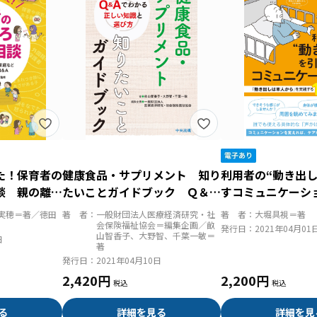
た！保育者の
健康食品・サプリメント 知り
利用者の“動き出し
談 親の離
たいことガイドブック Ｑ＆Ａ
すコミュニケーシ
家庭など 対
でわかる正しい知識と選び方
出しは本人から」
実穂＝著／徳田
著 者：
一般財団法人医療経済研究・社
著 者：
大堀具視＝著
のＱ＆Ａ
０２の言葉
会保険福祉協会＝編集企画／畝
発行日：
2021年04月01
山智香子、大野智、千葉一敏＝
日
著
発行日：
2021年04月10日
2,420円
2,200円
る
詳細を見る
詳細を見