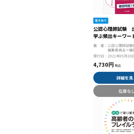
公認心理師試験 
学ぶ頻出キーワー
著 者：
公認心理師試験
編集委員会＝編
発行日：
2021年05月20
4,730円
詳細を見
在庫な