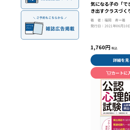
気になる子の「で
き出すクラスづく
を活かして育ち合
著 者：
福岡 寿＝著
のコツ
発行日：
2021年06月10
1,760円
詳細を見
カートに