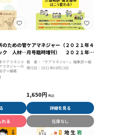
所のための管
ケアマネジャー（２０２１年４
ック 人材育
月号臨時増刊） ２０２１年４
ジメント、実
月 介護保険改正のポイント
本ケアマネジメ
著 者：
「ケアマネジャー」編集部＝編
アマネジャーの
発行日：
2021年04月13日
裕子＝編著
日
1,650円
る
詳細を見る
入れる
在庫なし