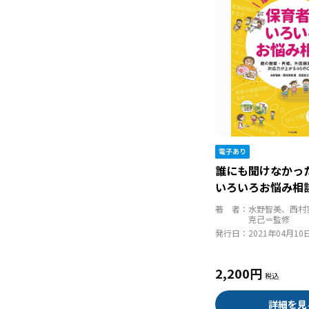
誰にも聞けなかっ
いろいろお悩み相
婚・再婚、外国籍
著 者：
水野智美、西村
応力が上がる４６
克己＝監修
発行日：
2021年04月10
2,200円
詳細を見