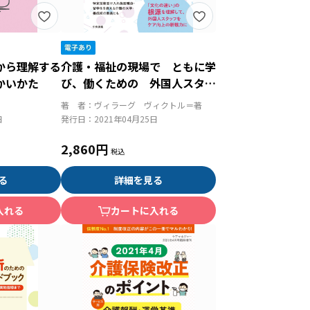
から理解する
介護・福祉の現場で ともに学
かいかた
び、働くための 外国人スタッ
フの理解
著 者：
ヴィラーグ ヴィクトル＝著
日
発行日：
2021年04月25日
2,860円
る
詳細を見る
入れる
カートに入れる