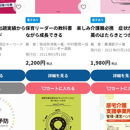
出題実績から
保育リーダーの教科書 楽しみ
介護職必携 症状
ド
ながら成長できる
薬のはたらきとつ
頻出キーワード
著 者：
菊地奈津美＝著／中村章啓＝協
著 者：
藤澤節子＝著
著
力／シロシオ＝漫画
発行日：
2021年05月10
日
発行日：
2021年05月10日
2,200円
1,980円
る
詳細を見る
詳細を見
し
カートに入れる
カートに