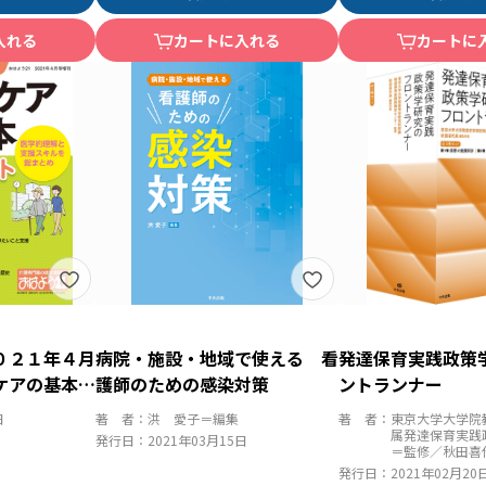
入れる
カートに入れる
カートに
０２１年４月
病院・施設・地域で使える 看
発達保育実践政策
症ケアの基本
護師のための感染対策
ントランナー
医学的理解と
日
著 者：
洪 愛子＝編集
著 者：
東京大学大学院
とめ
属発達保育実践
発行日：
2021年03月15日
＝監修／秋田喜
発行日：
2021年02月20