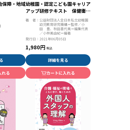
会保障・地域
幼稚園・認定こども園キャリア
アップ研修テキスト 保健衛
生・安全対策
著 者：
公益財団法人全日本私立幼稚園
幼児教育研究機構＝監修／小
日
田 豊、秋田喜代美＝編集代表
／小林美由紀＝編著
発行日：
2021年06月05日
1,980円
る
詳細を見る
入れる
カートに入れる