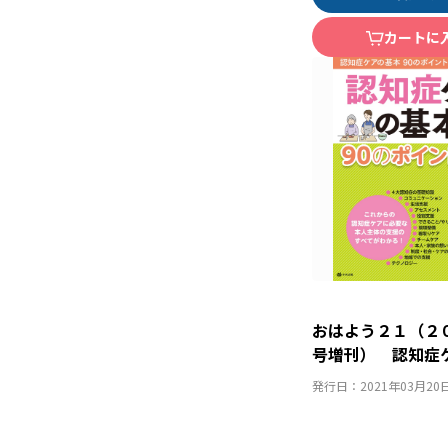
カートに
おはよう２１（２
号増刊） 認知
９０のポイント 
発行日：
2021年03月20
支援スキルを総ま