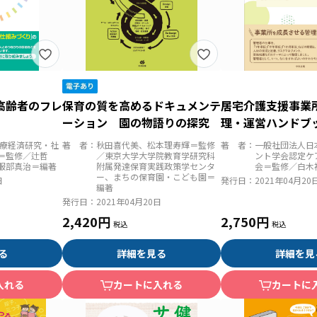
高齢者のフレ
保育の質を高めるドキュメンテ
居宅介護支援事業
ーション 園の物語りの探究
理・運営ハンドブ
成からリスクマネ
医療経済研究・社
著 者：
秋田喜代美、松本理寿輝＝監修
著 者：
一般社団法人日
地指導まで
＝監修／辻哲
／東京大学大学院教育学研究科
ント学会認定ケ
服部真治＝編著
附属発達保育実践政策学センタ
会＝監修／白木
ー、まちの保育園・こども園＝
日
発行日：
2021年04月20
編著
発行日：
2021年04月20日
2,420円
2,750円
る
詳細を見る
詳細を見
入れる
カートに入れる
カートに