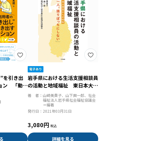
”を引き出
岩手県における生活支援相談員
ョン 「動き
の活動と地域福祉 東日本大震
を実践する１
災からの１０年「誰一人、独り
著 者：
山崎美貴子、山下興一郎、社会
ぼっちにしない」
福祉法人岩手県社会福祉協議会
日
＝編著
発行日：
2021年03月31日
3,080円
る
詳細を見る