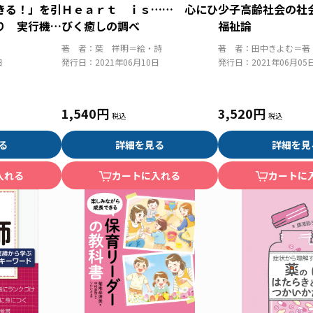
きる！」を引
Ｈｅａｒｔ ｉｓ…… 心にひ
少子高齢社会の社
り 実行機能
びく癒しの調べ
福祉論
うための保育
著 者：
葉 祥明＝絵・詩
著 者：
田中きよむ＝著
日
発行日：
2021年06月10日
発行日：
2021年06月05
1,540円
3,520円
る
詳細を見る
詳細を見
入れる
カートに入れる
カートに