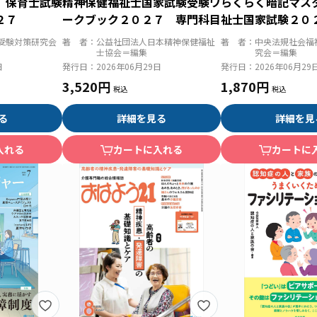
 保育士試験
精神保健福祉士国家試験受験ワ
らくらく暗記マス
２７
ークブック２０２７ 専門科目
祉士国家試験２０
受験対策研究会
著 者：
公益社団法人日本精神保健福祉
著 者：
中央法規社会福
士協会＝編集
究会＝編集
日
発行日：
2026年06月29日
発行日：
2026年06月29
3,520円
1,870円
る
詳細を見る
詳細を見
入れる
カートに入れる
カートに