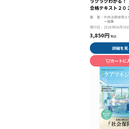
ラクラクわかる！
合格テキスト２０
著 者：
中央法規保育士
＝編集
発行日：
2026年06月30
3,850円
詳細を見
カートに