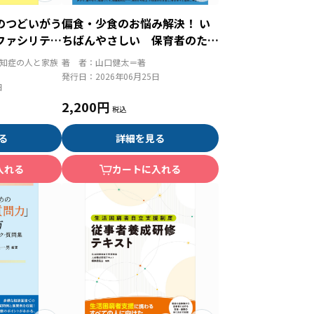
のつどいがう
偏食・少食のお悩み解決！ い
ファシリテー
ちばんやさしい 保育者のため
の「食べない子」サポートＢＯ
認知症の人と家族
著 者：
山口健太＝著
ＯＫ
発行日：
2026年06月25日
日
2,200円
る
詳細を見る
入れる
カートに入れる