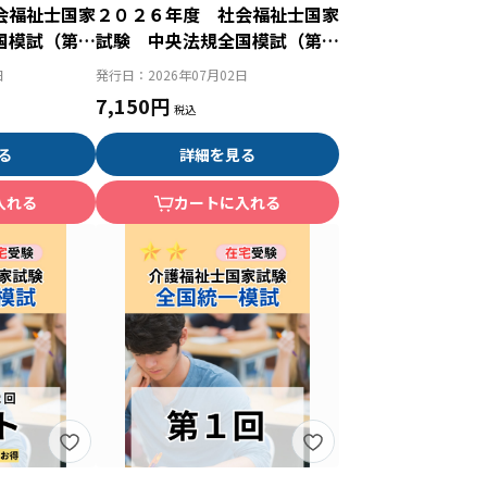
会福祉士国家
２０２６年度 社会福祉士国家
国模試（第１
試験 中央法規全国模試（第１
）
回）
日
発行日：
2026年07月02日
7,150円
る
詳細を見る
入れる
カートに入れる