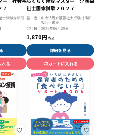
ター 社会福
らくらく暗記マスター 介護福
２７
祉士国家試験２０２７
祉士受験対策研
著 者：
中央法規介護福祉士受験対策研
究会＝編集
日
発行日：
2026年06月29日
1,870円
る
詳細を見る
入れる
カートに入れる