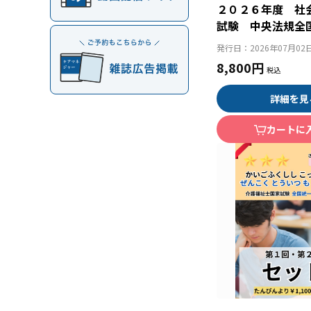
２０２６年度 社
試験 中央法規全
専門１回・２回セ
発行日：
2026年07月02
8,800円
詳細を見
カートに