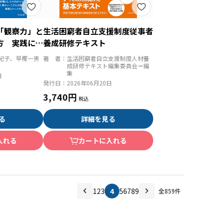
「観察力」と
生活困窮者自立支援制度従事者
方 実践に役
養成研修テキスト
・質問集
紀子、早樫一男
著 者：
生活困窮者自立支援制度人材養
成研修テキスト編集委員会＝編
集
日
発行日：
2026年06月20日
3,740円
る
詳細を見る
入れる
カートに入れる
1
2
3
4
5
6
7
8
9
全
859
件