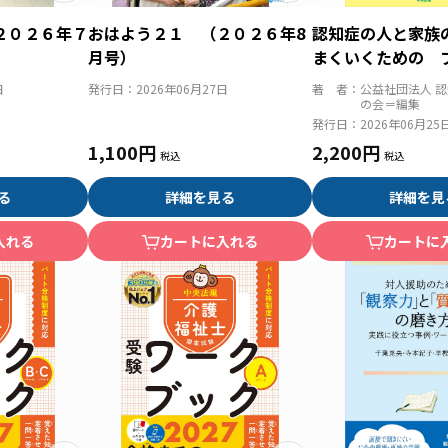
２０２６年７
おはよう２１ （２０２６年8
認知症の人と家族
月号）
まくいくための 
ション技術
日
発行日：
2026年06月27日
著 者：
公益社団法人 
の会＝編集
発行日：
2026年06月25
1,100円
2,200円
る
詳細を見る
詳細を見
入れる
カートに入れる
カートに