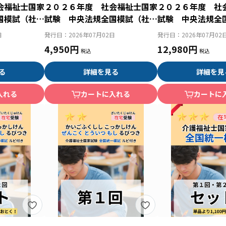
会福祉士国家
２０２６年度 社会福祉士国家
２０２６年度 社
国模試（社会
試験 中央法規全国模試（社会
試験 中央法規全
ット）
専門第１回目）
回・第２回セット
日
発行日：
2026年07月02日
発行日：
2026年07月02
4,950円
12,980円
る
詳細を見る
詳細を見
入れる
カートに入れる
カートに