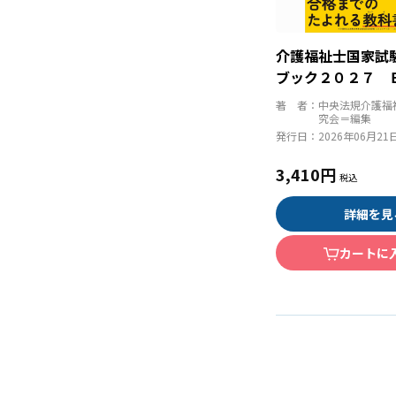
介護福祉士国家試
ブック２０２７ 
パート
著 者：
中央法規介護福
究会＝編集
発行日：
2026年06月21
3,410円
詳細を見
カートに