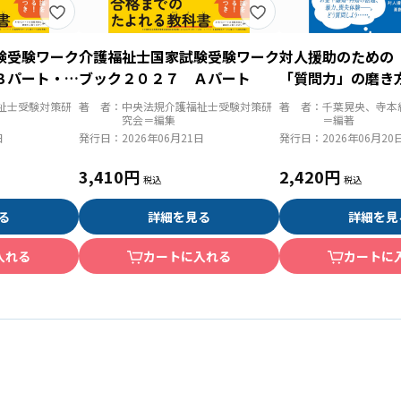
験受験ワーク
介護福祉士国家試験受験ワーク
対人援助のための
Ｂパート・Ｃ
ブック２０２７ Ａパート
「質問力」の磨き
立つ事例・ワーク
祉士受験対策研
著 者：
中央法規介護福祉士受験対策研
著 者：
千葉晃央、寺本
究会＝編集
＝編著
日
発行日：
2026年06月21日
発行日：
2026年06月20
3,410円
2,420円
る
詳細を見る
詳細を見
入れる
カートに入れる
カートに