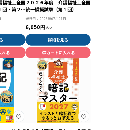
護福祉士全国
２０２６年度 介護福祉士全国
１回・第２回
統一模擬試験（第１回）
日
発行日：
2026年07月01日
6,050円
る
詳細を見る
入れる
カートに入れる