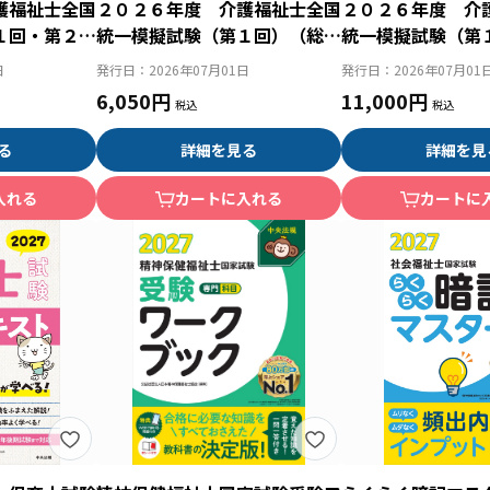
護福祉士全国
２０２６年度 介護福祉士全国
２０２６年度 介
１回・第２回
統一模擬試験（第１回）（総ル
統一模擬試験（第
付問題編）
ビ付問題編）
セット）
日
発行日：
2026年07月01日
発行日：
2026年07月01
6,050円
11,000円
る
詳細を見る
詳細を見
入れる
カートに入れる
カートに