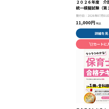
２０２６年度 介
統一模擬試験（第
セット）（総ルビ
発行日：
2026年07月01
11,000円
詳細を見
カートに