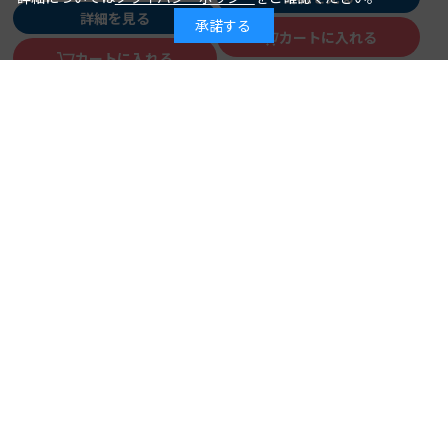
詳細を見る
承諾する
カートに入れる
カートに入れる
必携！イラストと図解でよくわ
かる 主任ケアマネ実務スター
見直そう！ 精神科の「なぞル
トブック
白木裕子＝編著
ール」 「何となく」のかかわ
著 者：
2026年08月10日
発行日：
りを「根拠ある」ケアに変え
中村 創＝著
著 者：