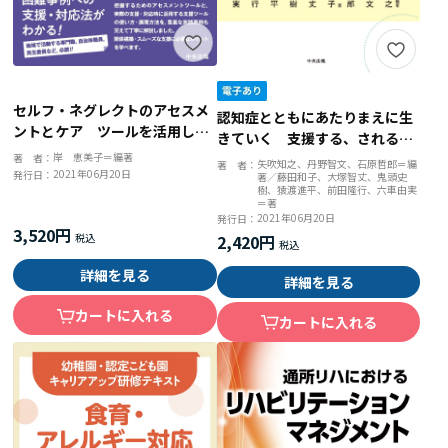
セルフ・ネグレクトのアセスメ
認知症とともにあたりまえに生
ントとケア ツールを活用した
きていく 支援する、されると
ゴミ屋敷・支援拒否・８０５０
いう立場を超えた９人の実践
岸 恵美子＝編著
著 者：
矢吹知之、丹野智文、石原哲郎＝編
著 者：
問題への対応
2021年06月20日
発行日：
著／藤田和子、大塚智丈、鬼頭史
樹、猿渡進平、前田隆行、六車由実
＝著
2021年06月20日
発行日：
3,520円
2,420円
詳細を見る
詳細を見る
カートに入れる
カートに入れる