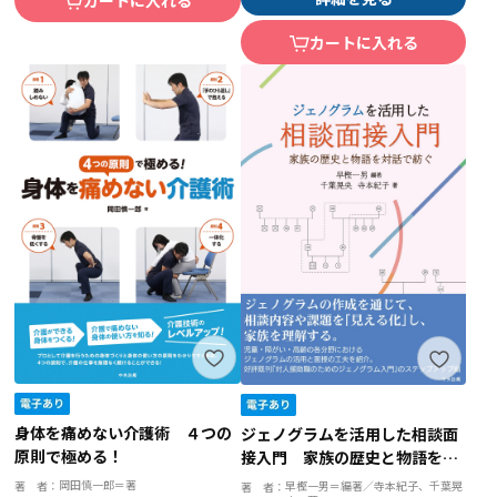
カートに入れる
カートに入れる
身体を痛めない介護術 ４つの
ジェノグラムを活用した相談面
原則で極める！
接入門 家族の歴史と物語を対
話で紡ぐ
岡田慎一郎＝著
著 者：
早樫一男＝編著／寺本紀子、千葉晃
著 者：