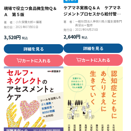
ケアマネ実務Ｑ＆Ａ ケアマネ
現場で役立つ食品微生物Ｑ＆
ジメントプロセスから給付管理
Ａ 第５版
まで
一般社団法人神奈川県介護支援専門
著 者：
小久保彌太郎＝編著
著 者：
員協会＝監修
2021年07月01日
発行日：
2021年06月25日
発行日：
2,640円
3,520円
詳細を見る
詳細を見る
カートに入れる
カートに入れる