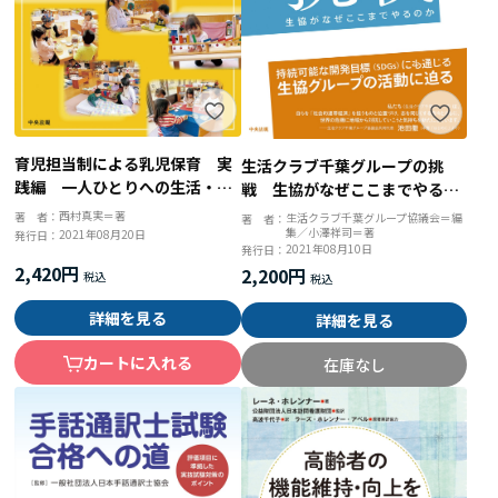
育児担当制による乳児保育 実
生活クラブ千葉グループの挑
践編 一人ひとりへの生活・発
戦 生協がなぜここまでやるの
達・遊びの援助
か
西村真実＝著
著 者：
生活クラブ千葉グループ協議会＝編
著 者：
集／小澤祥司＝著
2021年08月20日
発行日：
2021年08月10日
発行日：
2,420円
2,200円
詳細を見る
詳細を見る
カートに入れる
在庫なし