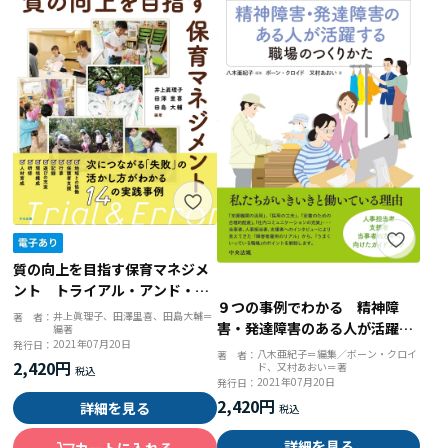
質の向上を目指す保育マネジメ
ント トライアル・アンド・エ
９つの事例でわかる 精神障
ラーに学ぶ
井上眞理子、田澤里喜、田島大輔＝
著 者：
害・発達障害のある人が活躍す
編著
2021年07月20日
発行日：
る職場のつくりかた
八木亜紀子＝編集／ボーン・クロイ
著 者：
2,420円
ド、又村あおい＝著
2021年07月20日
発行日：
2,420円
詳細を見る
詳細を見る