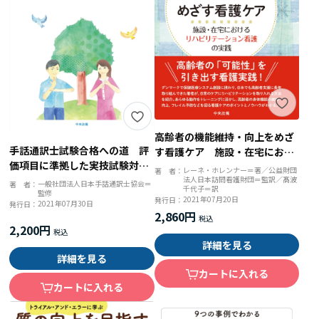
高齢者の機能維持・向上をめざ
手話通訳士試験合格への道 評
す看護ケア 施設・在宅におけ
価項目に準拠した実技試験対策
るリハビリテーション看護の実
レーネ・ホレンナー＝著／公益財団
著 者：
のポイント
法人日本訪問看護財団＝監訳／髙波
践
一般社団法人日本手話通訳士協会＝
著 者：
千代子＝訳
監修
2021年07月20日
発行日：
2021年07月30日
発行日：
2,860円
2,200円
詳細を見る
詳細を見る
カートに入れる
カートに入れる