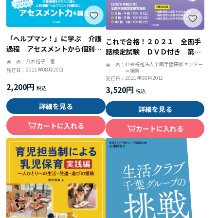
「ヘルプマン！」に学ぶ 介護
これで合格！２０２１ 全国手
過程 アセスメントから個別介
話検定試験 ＤＶＤ付き 第１
護計画立案まで
５回全国手話検定試験解説集
八木裕子＝著
著 者：
社会福祉法人全国手話研修センター
著 者：
2021年08月20日
発行日：
＝編集
2021年08月20日
発行日：
2,200円
3,520円
詳細を見る
詳細を見る
カートに入れる
カートに入れる