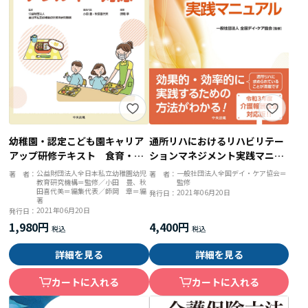
幼稚園・認定こども園キャリア
通所リハにおけるリハビリテー
アップ研修テキスト 食育・ア
ションマネジメント実践マニュ
レルギー対応
アル
公益財団法人全日本私立幼稚園幼児
一般社団法人全国デイ・ケア協会＝
著 者：
著 者：
教育研究機構＝監修／小田 豊、秋
監修
田喜代美＝編集代表／師岡 章＝編
2021年06月20日
発行日：
著
2021年06月20日
発行日：
1,980円
4,400円
詳細を見る
詳細を見る
カートに入れる
カートに入れる