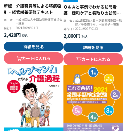
新版 介護職員等による喀痰吸
Ｑ＆Ａと事例でわかる訪問看
引・経管栄養研修テキスト
護 緩和ケアと看取りの訪問看
護
一般社団法人全国訪問看護事業協会
著 者：
公益財団法人日本訪問看護財団＝監
著 者：
＝編集
修／平原佐斗司、本田彰子＝編集
2021年09月01日
発行日：
2021年09月01日
発行日：
2,420円
2,860円
詳細を見る
詳細を見る
カートに入れる
カートに入れる