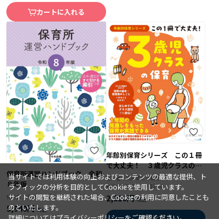
カートに入れる
年齢別保育シリーズ この１冊
で大丈夫！ ３歳児クラスの保
保育所運営ハンドブック 令和
育
当サイトでは利用体験の向上およびコンテンツの最適な提供、ト
石井章仁＝編著
著 者：
８年版
ラフィックの分析を目的としてCookieを使用しています。
2026年08月10日
発行日：
サイトの閲覧を継続された場合、Cookieの利用に同意したことも
2,310円
2026年08月15日
発行日：
のといたします。
5,940円
詳細については
プライバシーポリシー
をご確認ください。
詳細を見る