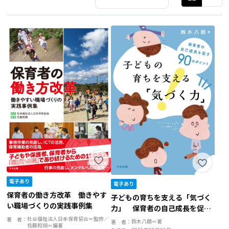
保育者の働き方改革 働きやす
子どもの育ちを支える「気づく
い職場づくりの実践事例集
力」 保育者の自己成長を促す
９０のポイント
社会福祉法人日本保育協会＝監修／
著 者：
鈴木八朗＝著
著 者：
佐藤和順＝編著