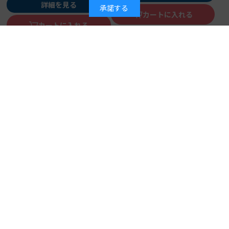
詳細を見る
承諾する
カートに入れる
カートに入れる
必携！イラストと図解でよくわ
かる 主任ケアマネ実務スター
見直そう！ 精神科の「なぞル
トブック
白木裕子＝編著
ール」 「何となく」のかかわ
著 者：
2026年08月10日
発行日：
りを「根拠ある」ケアに変え
中村 創＝著
著 者：
2,640円
る！
2026年08月10日
発行日：