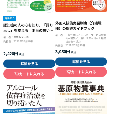
外国人技能実習制度（介護職
認知症の人の心を知り、「語り
種）の指導ガイドブック
出し」を支える 本当の想いを
一般社団法人シルバーサービス振興
著 者：
聴いて、かかわりを変えていく
大塚智丈＝著
著 者：
会＝編集／公益社団法人日本介護福
ために
2021年09月20日
祉士会＝協力
発行日：
2021年09月20日
発行日：
3,080円
2,420円
詳細を見る
詳細を見る
カートに入れる
カートに入れる