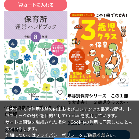
カートに入れる
年齢別保育シリーズ この１冊
で大丈夫！ ３歳児クラスの保
保育所運営ハンドブック 令和
育
当サイトでは利用体験の向上およびコンテンツの最適な提供、ト
石井章仁＝編著
著 者：
８年版
ラフィックの分析を目的としてCookieを使用しています。
2026年08月10日
発行日：
サイトの閲覧を継続された場合、Cookieの利用に同意したことも
2,310円
2026年08月15日
発行日：
のといたします。
5,940円
詳細については
プライバシーポリシー
をご確認ください。
詳細を見る