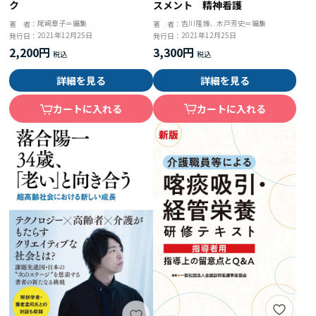
スメント 精神看護
ク
吉川隆博、木戸芳史＝編集
尾﨑章子＝編集
著 者：
著 者：
2021年12月25日
2021年12月25日
発行日：
発行日：
3,300円
2,200円
詳細を見る
詳細を見る
カートに入れる
カートに入れる