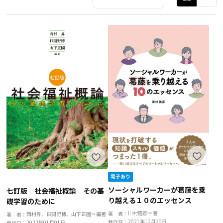
ソーシャルワーカーが葛藤を乗
七訂版 社会福祉概論 その基
り越える１０のエッセンス
礎学習のために
川村隆彦＝著
著 者：
西村昇、日開野博、山下正國＝編著
著 者：
2021年12月30日
発行日：
2022年01月01日
発行日：