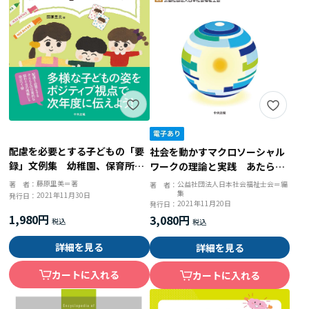
配慮を必要とする子どもの「要
社会を動かすマクロソーシャル
録」文例集 幼稚園、保育所、
ワークの理論と実践 あたらし
認定こども園対応
い一歩を踏み出すために
藤原里美＝著
著 者：
公益社団法人日本社会福祉士会＝編
著 者：
集
2021年11月30日
発行日：
2021年11月20日
発行日：
1,980円
3,080円
詳細を見る
詳細を見る
カートに入れる
カートに入れる