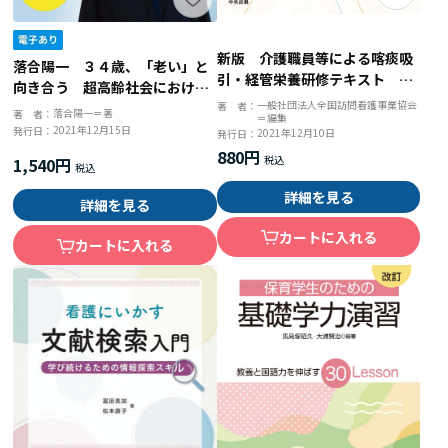
新版 介護職員等による喀痰吸
落合陽一 ３４歳、「老い」と
引・経管栄養研修テキスト 指
向き合う 超高齢社会における
導者用 指導上の留意点とＱ＆
一般社団法人全国訪問看護事業協会
著 者：
新しい成長
落合陽一＝著
著 者：
＝編集
Ａ
2021年12月15日
発行日：
2021年12月10日
発行日：
880円
1,540円
詳細を見る
詳細を見る
カートに入れる
カートに入れる