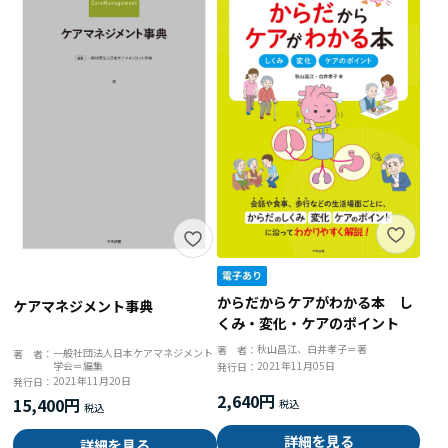
からだからケアがわかる本 し
ケアマネジメント事典
くみ・変化・ケアのポイント
秋山昌江、白井孝子＝著
著 者：
一般社団法人日本ケアマネジメント
著 者：
学会＝編集
2021年11月05日
発行日：
2021年11月20日
発行日：
2,640円
15,400円
詳細を見る
詳細を見る