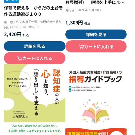
月号増刊） 現場を上手にまと
保育で使える からだの土台を
める 介護リーダーの８つの技
2021年09月20日
発行日：
作る運動遊び１００
術
1,309円
佐々木祥子＝著／柏原成年＝協力
著 者：
2021年10月20日
発行日：
2,420円
詳細を見る
詳細を見る
カートに入れる
カートに入れる