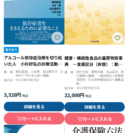
アルコール依存症治療を切り拓
健康・機能性食品の基原物質事
いた人 小杉好弘の診療活動と
典 －食薬区分（非医）：動物
研究を振り返り未来につなぐ
由来物等・その他（化学物質
植松直道、小谷陣、佐古惠利子、辻
著 者：
佐竹元吉、黒栁正典、正山征洋、和
著 者：
&#917760;本士郎＝編著
仁皓明＝編著／一般財団法人医療経
等）編－
済研究・社会保険福祉協会＝編集企
2021年09月20日
発行日：
画
2021年09月15日
発行日：
3,520円
22,000円
詳細を見る
詳細を見る
カートに入れる
カートに入れる