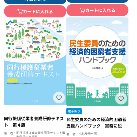
カートに入れる
カートに入れる
同行援護従業者養成研修テキス
民生委員のための経済的困窮者
ト 第４版
支援ハンドブック 実務に役立
つ３５のＱ＆Ａ
同行援護従業者養成研修テキスト編
著 者：
小林雅彦＝著
著 者：
集委員会＝編集