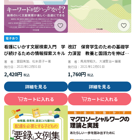
看護にいかす文献検索入門 学
改訂 保育学生のための基礎学
び続けるための情報探索スキル
力演習 教養と国語力を伸ばす
３０Ｌｅｓｓｏｎ
富田美加、松本直子＝著
馬見塚昭久、大浦賢治＝編著
著 者：
著 者：
2021年12月01日
2021年12月01日
発行日：
発行日：
2,420円
1,760円
詳細を見る
詳細を見る
カートに入れる
カートに入れる