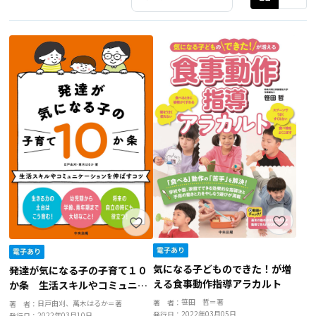
気になる子どものできた！が増
発達が気になる子の子育て１０
える食事動作指導アラカルト
か条 生活スキルやコミュニケ
ーションを伸ばすコツ
笹田 哲＝著
著 者：
日戸由刈、萬木はるか＝著
著 者：
2022年03月05日
発行日：
2022年03月10日
発行日：