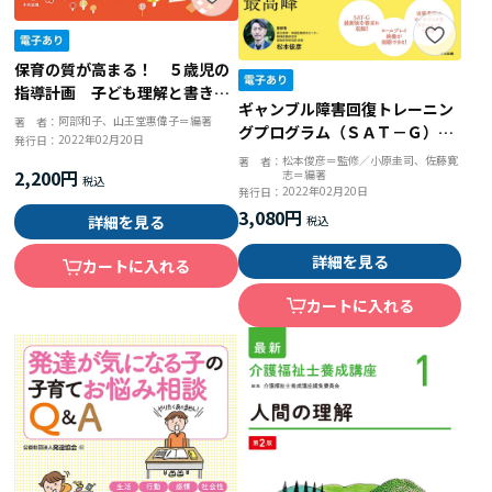
保育の質が高まる！ ５歳児の
指導計画 子ども理解と書き方
ギャンブル障害回復トレーニン
のポイント
阿部和子、山王堂惠偉子＝編著
著 者：
グプログラム（ＳＡＴ－Ｇ）活
2022年02月20日
発行日：
用ガイドブック
松本俊彦＝監修／小原圭司、佐藤寛
著 者：
2,200円
志＝編著
2022年02月20日
発行日：
3,080円
詳細を見る
詳細を見る
カートに入れる
カートに入れる