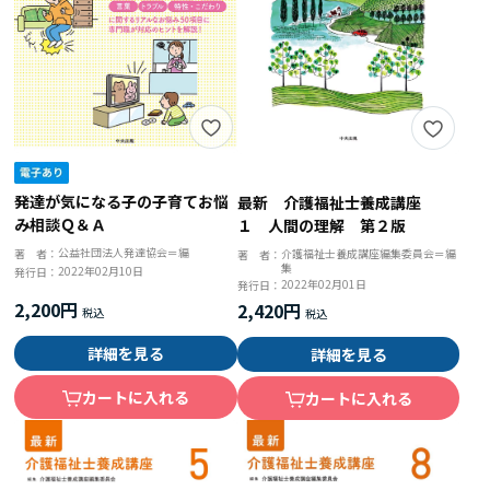
発達が気になる子の子育てお悩
最新 介護福祉士養成講座
み相談Ｑ＆Ａ
１ 人間の理解 第２版
公益社団法人発達協会＝編
著 者：
介護福祉士養成講座編集委員会＝編
著 者：
集
2022年02月10日
発行日：
2022年02月01日
発行日：
2,200円
2,420円
詳細を見る
詳細を見る
カートに入れる
カートに入れる