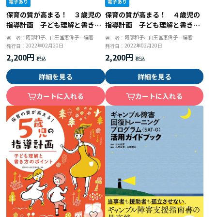
保育の質が高まる！ ３歳児の
保育の質が高まる！ ４歳児の
指導計画 子ども理解と書き方
指導計画 子ども理解と書き方
のポイント
のポイント
阿部和子、山王堂惠偉子＝編著
阿部和子、山王堂惠偉子＝編著
著 者：
著 者：
2022年02月20日
2022年02月20日
発行日：
発行日：
2,200円
2,200円
詳細を見る
詳細を見る
カートに入れる
カートに入れる