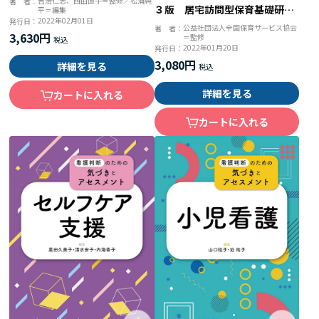
吉治仁志、西田直子＝監修／松浦純
著 者：
３版 居宅訪問型保育基礎研修
平＝編集
2022年02月01日
発行日：
テキスト・一般型家庭訪問保育
公益社団法人全国保育サービス協会
著 者：
3,630円
＝監修
学習テキスト
2022年01月20日
発行日：
3,080円
詳細を見る
詳細を見る
カートに入れる
カートに入れる