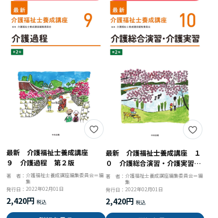
最新 介護福祉士養成講座
最新 介護福祉士養成講座 １
９ 介護過程 第２版
０ 介護総合演習・介護実習
第２版
介護福祉士養成講座編集委員会＝編
著 者：
介護福祉士養成講座編集委員会＝編
著 者：
集
集
2022年02月01日
発行日：
2022年02月01日
発行日：
2,420円
2,420円