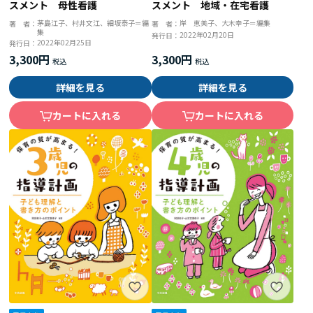
スメント 地域・在宅看護
スメント 母性看護
岸 恵美子、大木幸子＝編集
茅島江子、村井文江、細坂泰子＝編
著 者：
著 者：
集
2022年02月20日
発行日：
2022年02月25日
発行日：
3,300円
3,300円
詳細を見る
詳細を見る
カートに入れる
カートに入れる