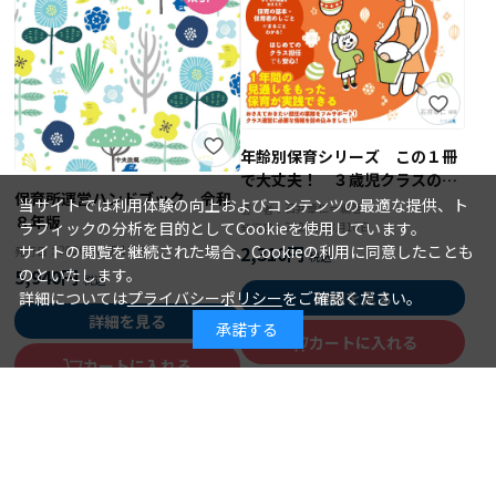
年齢別保育シリーズ この１冊
で大丈夫！ ３歳児クラスの保
保育所運営ハンドブック 令和
育
当サイトでは利用体験の向上およびコンテンツの最適な提供、ト
石井章仁＝編著
著 者：
８年版
ラフィックの分析を目的としてCookieを使用しています。
2026年08月10日
発行日：
サイトの閲覧を継続された場合、Cookieの利用に同意したことも
2,310円
2026年08月15日
発行日：
のといたします。
5,940円
詳細については
プライバシーポリシー
をご確認ください。
詳細を見る
詳細を見る
承諾する
カートに入れる
カートに入れる