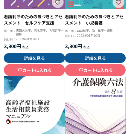
看護判断のための気づきとアセ
看護判断のための気づきとアセ
スメント セルフケア支援
スメント 小児看護
黒田久美子、清水安子、内海香子＝
山口桂子、泊 祐子＝編集
著 者：
著 者：
編集
2022年01月10日
発行日：
2022年01月20日
発行日：
3,300円
3,300円
詳細を見る
詳細を見る
カートに入れる
カートに入れる