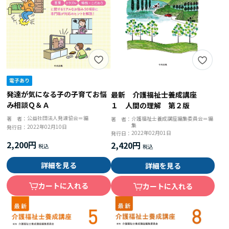
発達が気になる子の子育てお悩
最新 介護福祉士養成講座
み相談Ｑ＆Ａ
１ 人間の理解 第２版
公益社団法人発達協会＝編
著 者：
介護福祉士養成講座編集委員会＝編
著 者：
集
2022年02月10日
発行日：
2022年02月01日
発行日：
2,200円
2,420円
詳細を見る
詳細を見る
カートに入れる
カートに入れる