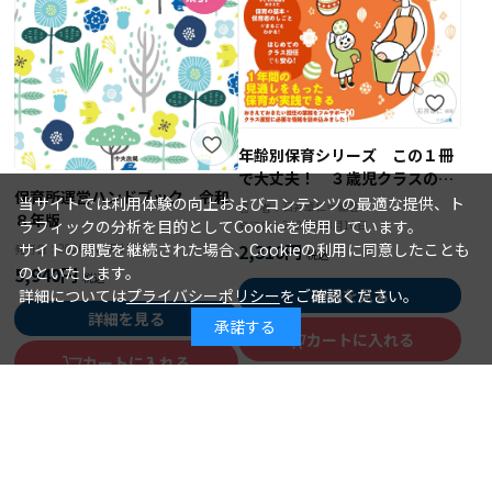
年齢別保育シリーズ この１冊
で大丈夫！ ３歳児クラスの保
保育所運営ハンドブック 令和
育
当サイトでは利用体験の向上およびコンテンツの最適な提供、ト
石井章仁＝編著
著 者：
８年版
ラフィックの分析を目的としてCookieを使用しています。
2026年08月10日
発行日：
サイトの閲覧を継続された場合、Cookieの利用に同意したことも
2,310円
2026年08月15日
発行日：
のといたします。
5,940円
詳細については
プライバシーポリシー
をご確認ください。
詳細を見る
詳細を見る
承諾する
カートに入れる
カートに入れる