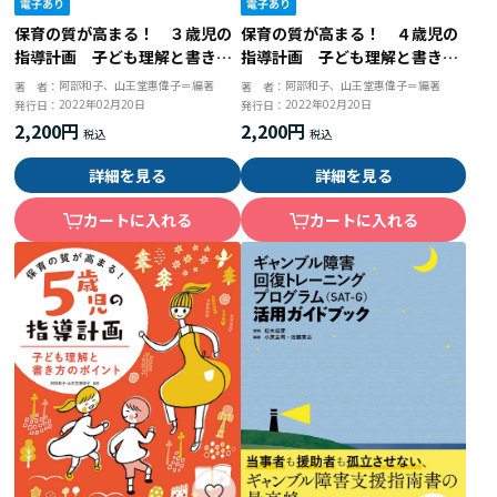
保育の質が高まる！ ３歳児の
保育の質が高まる！ ４歳児の
指導計画 子ども理解と書き方
指導計画 子ども理解と書き方
のポイント
のポイント
阿部和子、山王堂惠偉子＝編著
阿部和子、山王堂惠偉子＝編著
著 者：
著 者：
2022年02月20日
2022年02月20日
発行日：
発行日：
2,200円
2,200円
詳細を見る
詳細を見る
カートに入れる
カートに入れる