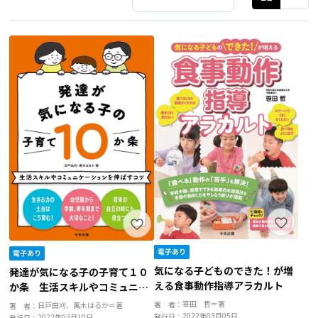
気になる子どものできた！が増
発達が気になる子の子育て１０
える食事動作指導アラカルト
か条 生活スキルやコミュニケ
ーションを伸ばすコツ
笹田 哲＝著
著 者：
日戸由刈、萬木はるか＝著
著 者：
2022年03月05日
発行日：
2022年03月10日
発行日：