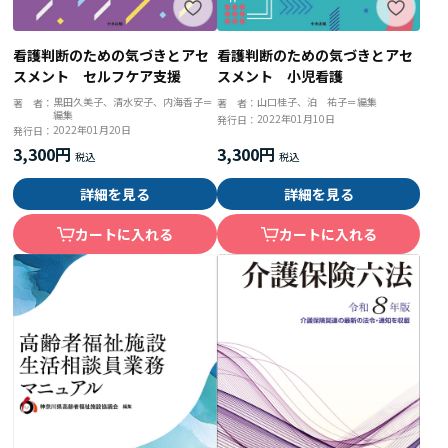
看護判断のための気づきとアセ
看護判断のための気づきとアセ
スメント セルフケア支援
スメント 小児看護
黒田久美子、清水安子、内海香子＝
山口桂子、泊 祐子＝編集
著 者：
著 者：
編集
2022年01月10日
発行日：
2022年01月20日
発行日：
3,300円
3,300円
詳細を見る
詳細を見る
カートに入れる
カートに入れる