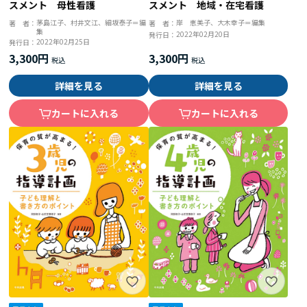
スメント 地域・在宅看護
スメント 母性看護
岸 恵美子、大木幸子＝編集
茅島江子、村井文江、細坂泰子＝編
著 者：
著 者：
集
2022年02月20日
発行日：
2022年02月25日
発行日：
3,300円
3,300円
詳細を見る
詳細を見る
カートに入れる
カートに入れる