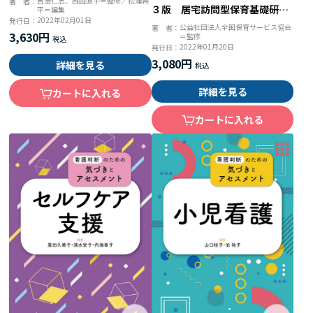
吉治仁志、西田直子＝監修／松浦純
著 者：
３版 居宅訪問型保育基礎研修
平＝編集
2022年02月01日
発行日：
テキスト・一般型家庭訪問保育
公益社団法人全国保育サービス協会
著 者：
3,630円
＝監修
学習テキスト
2022年01月20日
発行日：
3,080円
詳細を見る
詳細を見る
カートに入れる
カートに入れる