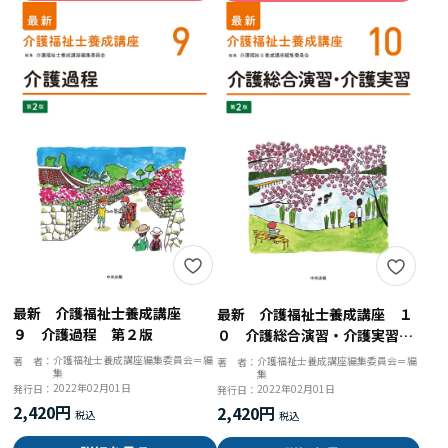
最新 介護福祉士養成講座
最新 介護福祉士養成講座 １
９ 介護過程 第２版
０ 介護総合演習・介護実習
第２版
介護福祉士養成講座編集委員会＝編
著 者：
介護福祉士養成講座編集委員会＝編
著 者：
集
集
2022年02月01日
発行日：
2022年02月01日
発行日：
2,420円
2,420円