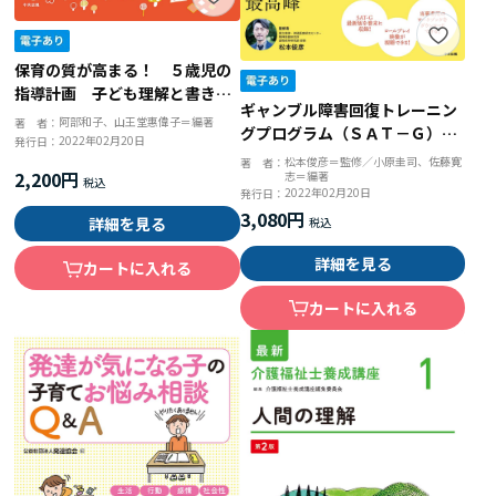
保育の質が高まる！ ５歳児の
指導計画 子ども理解と書き方
ギャンブル障害回復トレーニン
のポイント
阿部和子、山王堂惠偉子＝編著
著 者：
グプログラム（ＳＡＴ－Ｇ）活
2022年02月20日
発行日：
用ガイドブック
松本俊彦＝監修／小原圭司、佐藤寛
著 者：
2,200円
志＝編著
2022年02月20日
発行日：
3,080円
詳細を見る
詳細を見る
カートに入れる
カートに入れる