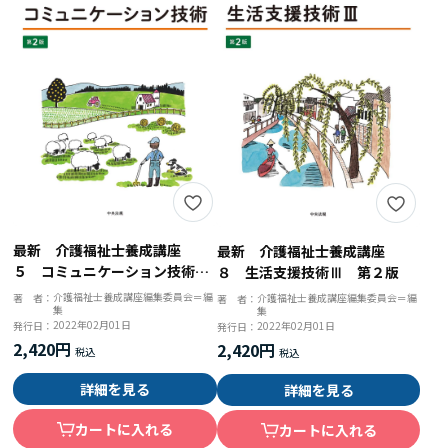
最新 介護福祉士養成講座
最新 介護福祉士養成講座
５ コミュニケーション技術
８ 生活支援技術Ⅲ 第２版
第２版
介護福祉士養成講座編集委員会＝編
著 者：
介護福祉士養成講座編集委員会＝編
著 者：
集
集
2022年02月01日
発行日：
2022年02月01日
発行日：
2,420円
2,420円
詳細を見る
詳細を見る
カートに入れる
カートに入れる