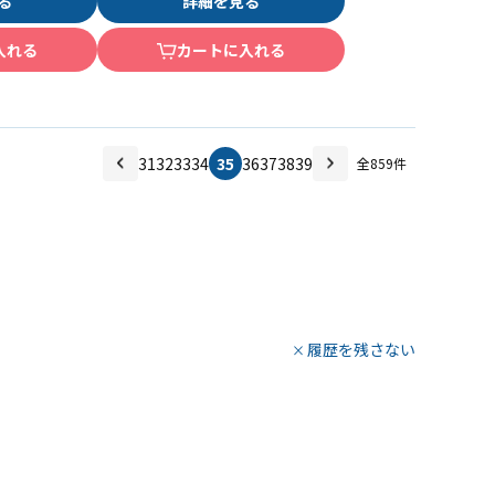
る
詳細を見る
入れる
カートに入れる
31
32
33
34
35
36
37
38
39
全
859
件
履歴を残さない