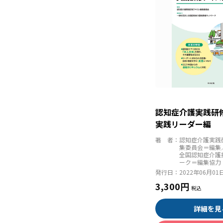
認知症介護実践
実践リーダー編
著 者：
認知症介護実践
集委員会＝編集
全国認知症介護
ーク＝編集協力
発行日：
2022年06月01
3,300円
詳細を見