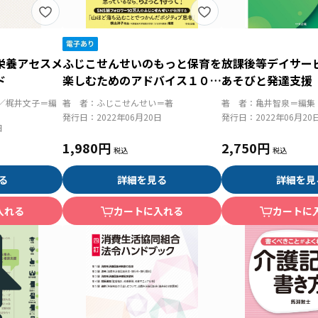
栄養アセスメ
ふじこせんせいのもっと保育を
放課後等デイサー
ド
楽しむためのアドバイス１０
あそびと発達支援
０ 考え方ひとつで毎日が変わ
充実と地域での自
／梶井文子＝編
著 者：
ふじこせんせい＝著
著 者：
亀井智泉＝編集
る
発行日：
2022年06月20日
発行日：
2022年06月20
日
1,980円
2,750円
る
詳細を見る
詳細を見
入れる
カートに入れる
カートに