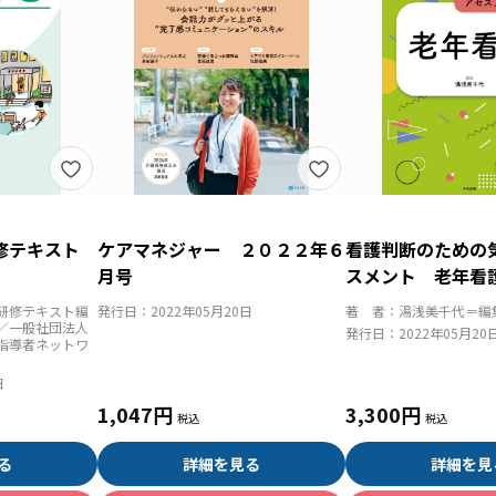
研修テキスト
ケアマネジャー ２０２２年６
看護判断のための
月号
スメント 老年看
研修テキスト編
発行日：
2022年05月20日
著 者：
湯浅美千代＝編
／一般社団法人
発行日：
2022年05月20
指導者ネットワ
日
1,047円
3,300円
る
詳細を見る
詳細を見