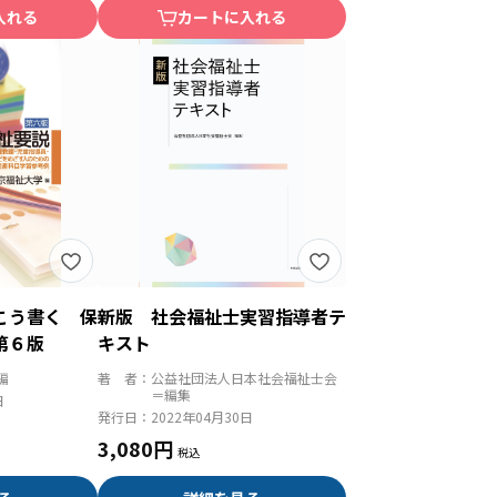
入れる
カートに入れる
こう書く 保
新版 社会福祉士実習指導者テ
第６版
キスト
編
著 者：
公益社団法人日本社会福祉士会
＝編集
日
発行日：
2022年04月30日
3,080円