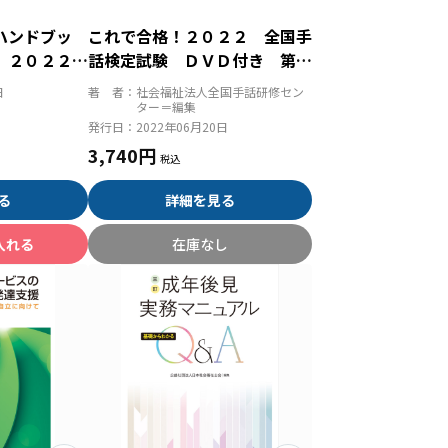
ハンドブッ
これで合格！２０２２ 全国手
 ２０２２年
話検定試験 ＤＶＤ付き 第１
ための法令・
６回全国手話検定試験解説集
日
著 者：
社会福祉法人全国手話研修セン
ター＝編集
発行日：
2022年06月20日
3,740円
る
詳細を見る
入れる
在庫なし