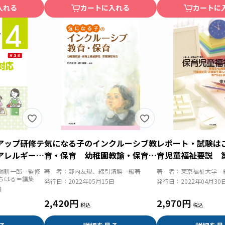
入れる
カートに入れる
カートに
アップ研修テ
気になる子のインクルーシブ教
レポート・試験は
アレルギー対
育・保育 幼稚園教諭・保育士
育児童福祉要説 
養成課程、教職課程対応
場耕一郎＝監修
著 者：
野内友規、綿引清勝＝編著
著 者：
東京福祉大学＝
ちはる＝編集
発行日：
2022年05月15日
発行日：
2022年04月30
日
2,420円
2,970円