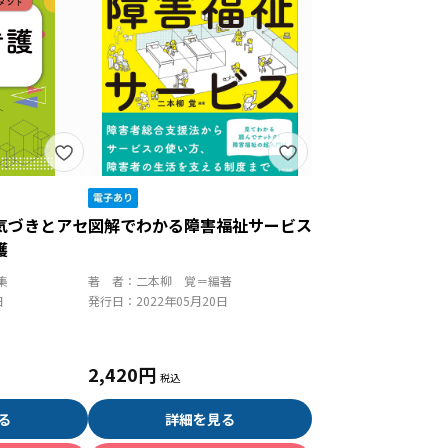
気づきとアセ
図解でわかる障害福祉サービス
護
集
著 者：
二本柳 覚＝編著
日
発行日：
2022年05月20日
2,420円
る
詳細を見る