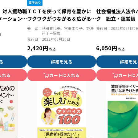
 対人援助職
ＩＣＴを使って保育を豊かに
社会福祉法人法令
ケーションと
ワクワクがつながる＆広がる２
ク 設立・運営編
８の実践
版 設立・運営の
著 者：
秋田喜代美、宮田まり子、野澤
発行日：
2022年06月20
通知・Ｑ＆Ａ
祥子＝編著
日
発行日：
2022年06月20日
2,420円
6,050円
る
詳細を見る
詳細を見
入れる
カートに入れる
カートに