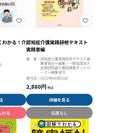
くわかる！介
認知症介護実践研修テキスト
実践者編
著 者：
認知症介護実践研修テキスト編
集委員会＝編集／一般社団法人
日
全国認知症介護指導者ネットワ
ーク＝編集協力
発行日：
2022年06月01日
2,860円
る
詳細を見る
入れる
在庫なし