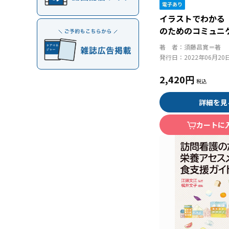
イラストでわかる
のためのコミュニ
面接技術
著 者：
須藤昌寛＝著
発行日：
2022年06月20
2,420円
詳細を見
カートに