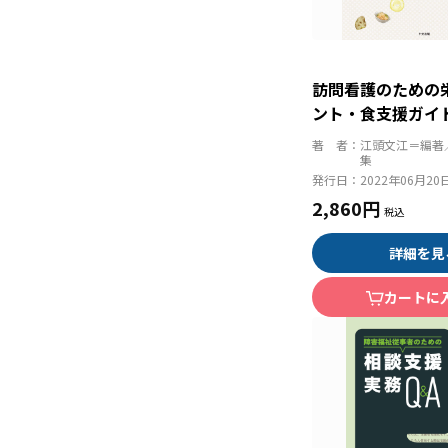
訪問看護のための
ント・食支援ガイ
著 者：
江頭文江＝編著
集
発行日：
2022年06月20
2,860円
詳細を見
カートに