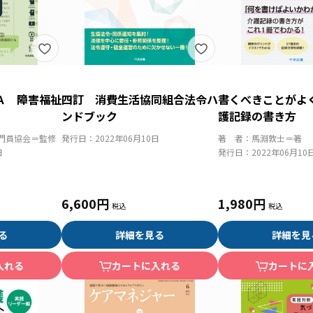
Ａ 障害福祉
四訂 消費生活協同組合法令ハ
書くべきことがよ
ンドブック
護記録の書き方
門員協会＝監修
発行日：
2022年06月10日
著 者：
馬淵敦士＝著
日
発行日：
2022年06月10
6,600円
1,980円
る
詳細を見る
詳細を見
入れる
カートに入れる
カートに