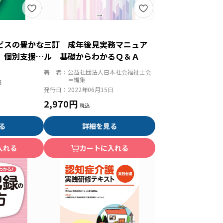
ビスの豊かな
三訂 成年後見実務マニュア
 個別支援の
ル 基礎からわかるＱ＆Ａ
立に向けて
著 者：
公益社団法人日本社会福祉士会
＝編集
日
発行日：
2022年06月15日
2,970円
る
詳細を見る
入れる
カートに入れる