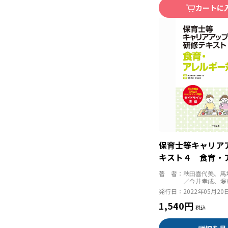
カートに
保育士等キャリア
キスト４ 食育・
応 第３版
著 者：
秋田喜代美、馬
／今井孝成、堤
発行日：
2022年05月20
1,540円