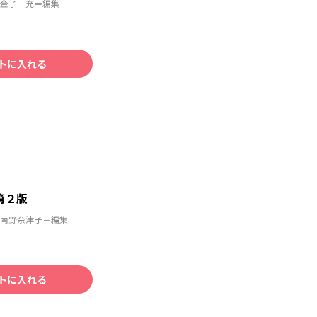
金子 充＝編集
トに入れる
第２版
南野奈津子＝編集
トに入れる