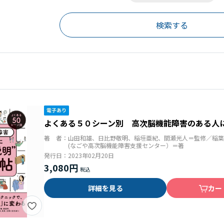
よくある５０シーン別 高次脳機能障害のある人に
著 者：
山田和雄、日比野敬明、稲垣亜紀、間瀬光人＝監修／稲葉
(なごや高次脳機能障害支援センター）＝著
発行日：
2023年02月20日
3,080円
詳細を見る
カー