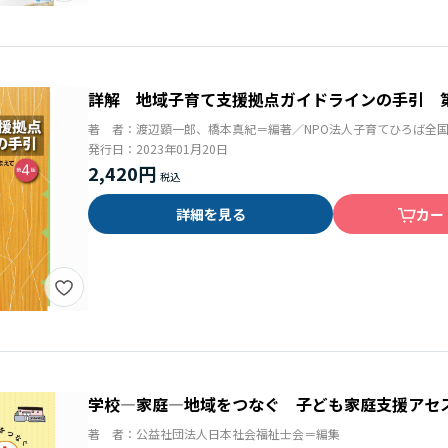
詳解 地域子育て支援拠点ガイドラインの手引 
著 者：
渡辺顕一郎、橋本真紀＝編著／NPO法人子育てひろば全
発行日：
2023年01月20日
2,420円
詳細を見る
カー
学校―家庭―地域をつなぐ 子ども家庭支援アセ
著 者：
公益社団法人日本社会福祉士会＝編集