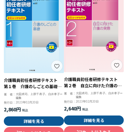
介護職員初任者研修テキスト
介護職員初任者研修テキスト
第２巻 自立に向けた介護の実
第１巻 介護のしごとの基礎
際 第３版
第４版
太田貞司、上原千寿子、白井孝子＝
著 者：
太田貞司、上原千寿子、白井孝子＝
著 者：
編集
編集
2023年02月20日
発行日：
2023年02月20日
発行日：
2,640円
2,860円
詳細を見る
詳細を見る