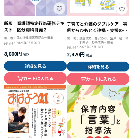
新版 看護師特定行為研修テキ
子育てと介護のダブルケア 事
スト 区分別科目編２
例からひもとく連携・支援の実
際
日本慢性期医療協会＝編集
著 者：
渡邉浩文、森安みか、室津 瞳、植
著 者：
木美子、野嶋成美＝編著
2023年03月20日
発行日：
2023年03月15日
発行日：
8,800円
2,420円
詳細を見る
詳細を見る
カートに入れる
カートに入れる