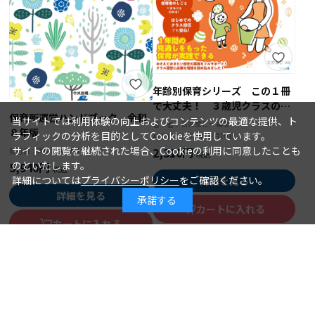
年齢別保育シリーズ この１冊
で大丈夫！ ３歳児クラスの保
保育所運営ハンドブック 令和
育
当サイトでは利用体験の向上およびコンテンツの最適な提供、ト
石井章仁＝編著
著 者：
８年版
ラフィックの分析を目的としてCookieを使用しています。
2026年08月10日
発行日：
サイトの閲覧を継続された場合、Cookieの利用に同意したことも
2,310円
2026年08月15日
発行日：
のといたします。
5,940円
詳細については
プライバシーポリシー
をご確認ください。
詳細を見る
詳細を見る
承諾する
カートに入れる
カートに入れる