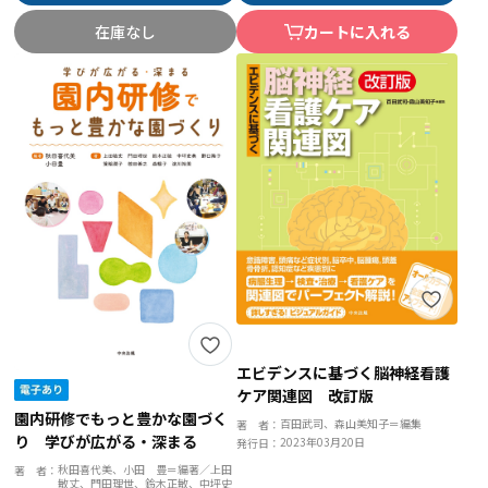
在庫なし
カートに入れる
エビデンスに基づく脳神経看護
ケア関連図 改訂版
園内研修でもっと豊かな園づく
百田武司、森山美知子＝編集
著 者：
り 学びが広がる・深まる
2023年03月20日
発行日：
秋田喜代美、小田 豊＝編著／上田
著 者：
敏丈、門田理世、鈴木正敏、中坪史