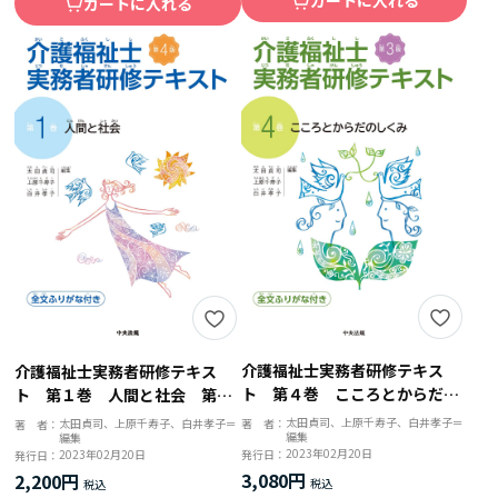
カートに入れる
カートに入れる
介護福祉士実務者研修テキス
介護福祉士実務者研修テキス
ト 第４巻 こころとからだの
ト 第１巻 人間と社会 第４
しくみ 第３版
版
太田貞司、上原千寿子、白井孝子＝
太田貞司、上原千寿子、白井孝子＝
著 者：
著 者：
編集
編集
2023年02月20日
2023年02月20日
発行日：
発行日：
3,080円
2,200円