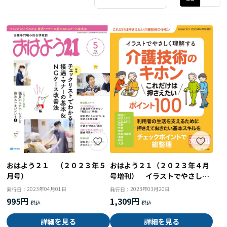
おはよう２１ （２０２３年５
おはよう２１（２０２３年４月
月号）
号増刊） イラストでやさしく
理解する介護技術のキホン こ
2023年04月01日
2023年03月20日
発行日：
発行日：
れだけは押さえたいポイント１
995円
1,309円
００
詳細を見る
詳細を見る