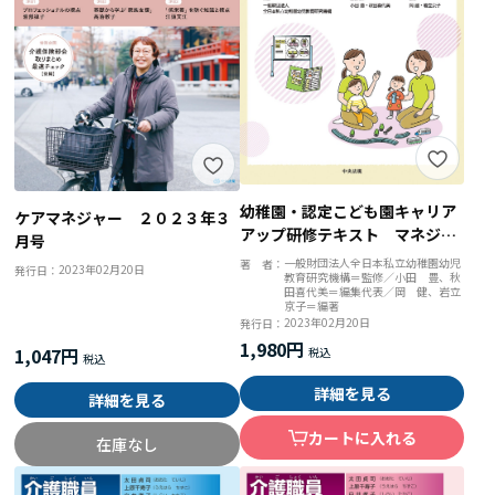
幼稚園・認定こども園キャリア
ケアマネジャー ２０２３年３
アップ研修テキスト マネジメ
月号
ント
一般財団法人全日本私立幼稚園幼児
著 者：
2023年02月20日
発行日：
教育研究機構＝監修／小田 豊、秋
田喜代美＝編集代表／岡 健、岩立
京子＝編著
2023年02月20日
発行日：
1,980円
1,047円
詳細を見る
詳細を見る
カートに入れる
在庫なし