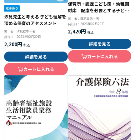
保育所・認定こども園・幼稚園
対応 配慮を必要とする子ども
汐見先生と考える 子ども理解を
の「個別の支援計画」 ５つの
藤原里美＝著
著 者：
深める保育のアセスメント
ステップで取り組みやすい！
2023年02月20日
発行日：
2,420円
汐見稔幸＝著
著 者：
2023年02月20日
発行日：
2,200円
詳細を見る
カートに入れる
詳細を見る
カートに入れる