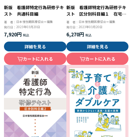
新版 看護師特定行為研修テキ
新版 看護師特定行為研修テキ
スト 共通科目編
スト 区分別科目編１ 在宅・
慢性期パッケージ対応
日本慢性期医療協会＝編集
日本慢性期医療協会＝編集
著 者：
著 者：
2023年03月20日
2023年03月20日
発行日：
発行日：
7,920円
6,270円
詳細を見る
詳細を見る
カートに入れる
カートに入れる