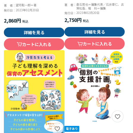
育て支援 地域とともに歩む２
倉石哲也＝編集代表／石井章仁、古
著 者：
望月聡一郎＝著
著 者：
賀松香、堀 科＝編集
２の実践事例
2023年02月20日
発行日：
2023年02月20日
発行日：
2,750円
2,860円
詳細を見る
詳細を見る
カートに入れる
カートに入れる