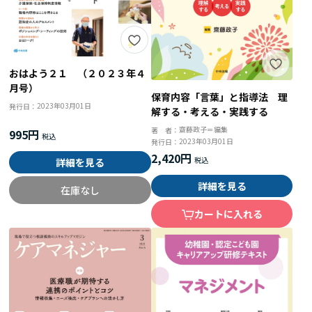
おはよう２１ （２０２３年４
月号）
保育内容「言葉」と指導法 理
2023年03月01日
発行日：
解する・考える・実践する
齋藤政子＝編集
著 者：
995円
2023年03月01日
発行日：
2,420円
詳細を見る
詳細を見る
在庫なし
カートに入れる