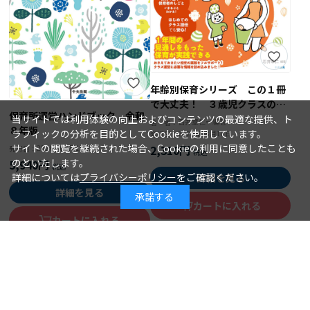
年齢別保育シリーズ この１冊
で大丈夫！ ３歳児クラスの保
保育所運営ハンドブック 令和
育
当サイトでは利用体験の向上およびコンテンツの最適な提供、ト
石井章仁＝編著
著 者：
８年版
ラフィックの分析を目的としてCookieを使用しています。
2026年08月10日
発行日：
サイトの閲覧を継続された場合、Cookieの利用に同意したことも
2,310円
2026年08月15日
発行日：
のといたします。
5,940円
詳細については
プライバシーポリシー
をご確認ください。
詳細を見る
詳細を見る
承諾する
カートに入れる
カートに入れる