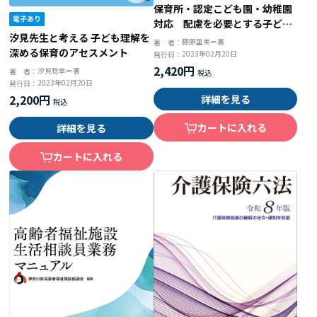
保育所・認定こども園・幼稚園
対応 配慮を必要とする子ども
汐見先生と考える 子ども理解を
の「個別の支援計画」 ５つの
藤原里美＝著
著 者：
深める保育のアセスメント
ステップで取り組みやすい！
2023年02月20日
発行日：
2,420円
汐見稔幸＝著
著 者：
2023年02月20日
発行日：
2,200円
詳細を見る
カートに入れる
詳細を見る
カートに入れる