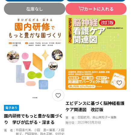
在庫なし
カートに入れる
エビデンスに基づく脳神経看護
ケア関連図 改訂版
園内研修でもっと豊かな園づく
百田武司、森山美知子＝編集
著 者：
り 学びが広がる・深まる
2023年03月20日
発行日：
秋田喜代美、小田 豊＝編著／上田
著 者：
敏丈、門田理世、鈴木正敏、中坪史