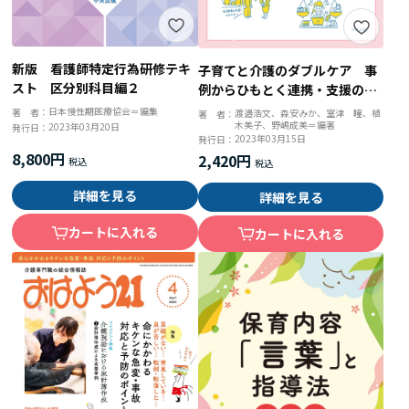
新版 看護師特定行為研修テキ
子育てと介護のダブルケア 事
スト 区分別科目編２
例からひもとく連携・支援の実
際
日本慢性期医療協会＝編集
著 者：
渡邉浩文、森安みか、室津 瞳、植
著 者：
木美子、野嶋成美＝編著
2023年03月20日
発行日：
2023年03月15日
発行日：
8,800円
2,420円
詳細を見る
詳細を見る
カートに入れる
カートに入れる