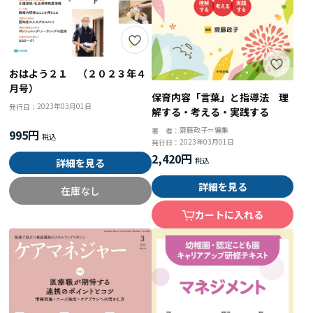
おはよう２１ （２０２３年４
月号）
保育内容「言葉」と指導法 理
2023年03月01日
発行日：
解する・考える・実践する
齋藤政子＝編集
著 者：
995円
2023年03月01日
発行日：
2,420円
詳細を見る
詳細を見る
在庫なし
カートに入れる