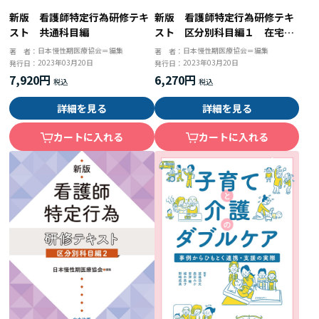
新版 看護師特定行為研修テキ
新版 看護師特定行為研修テキ
スト 共通科目編
スト 区分別科目編１ 在宅・
慢性期パッケージ対応
日本慢性期医療協会＝編集
日本慢性期医療協会＝編集
著 者：
著 者：
2023年03月20日
2023年03月20日
発行日：
発行日：
7,920円
6,270円
詳細を見る
詳細を見る
カートに入れる
カートに入れる