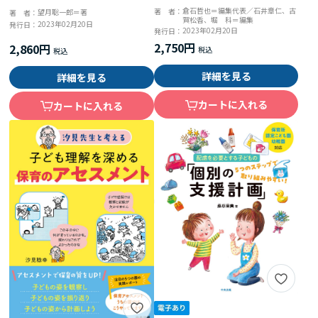
育て支援 地域とともに歩む２
倉石哲也＝編集代表／石井章仁、古
著 者：
望月聡一郎＝著
著 者：
賀松香、堀 科＝編集
２の実践事例
2023年02月20日
発行日：
2023年02月20日
発行日：
2,750円
2,860円
詳細を見る
詳細を見る
カートに入れる
カートに入れる