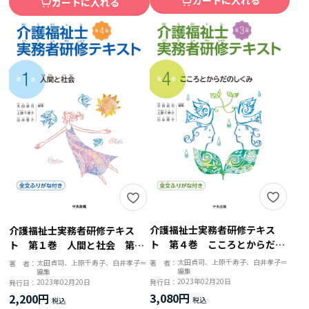
カートに入れる
カートに入れる
介護福祉士実務者研修テキス
介護福祉士実務者研修テキス
ト 第４巻 こころとからだの
ト 第１巻 人間と社会 第４
しくみ 第３版
版
太田貞司、上原千寿子、白井孝子＝
太田貞司、上原千寿子、白井孝子＝
著 者：
著 者：
編集
編集
2023年02月20日
2023年02月20日
発行日：
発行日：
3,080円
2,200円