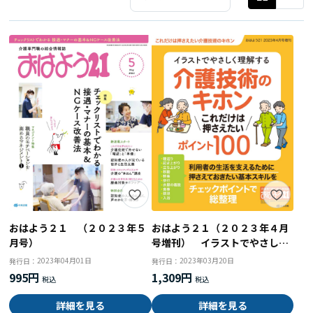
おはよう２１ （２０２３年５
おはよう２１（２０２３年４月
月号）
号増刊） イラストでやさしく
理解する介護技術のキホン こ
2023年04月01日
2023年03月20日
発行日：
発行日：
れだけは押さえたいポイント１
995円
1,309円
００
詳細を見る
詳細を見る