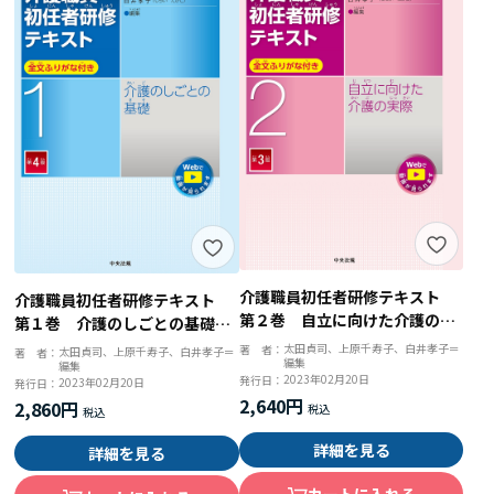
介護職員初任者研修テキスト
介護職員初任者研修テキスト
第２巻 自立に向けた介護の実
第１巻 介護のしごとの基礎
際 第３版
第４版
太田貞司、上原千寿子、白井孝子＝
著 者：
太田貞司、上原千寿子、白井孝子＝
著 者：
編集
編集
2023年02月20日
発行日：
2023年02月20日
発行日：
2,640円
2,860円
詳細を見る
詳細を見る