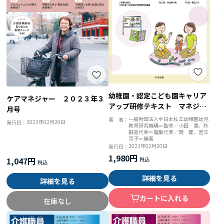
幼稚園・認定こども園キャリア
ケアマネジャー ２０２３年３
アップ研修テキスト マネジメ
月号
ント
一般財団法人全日本私立幼稚園幼児
著 者：
2023年02月20日
発行日：
教育研究機構＝監修／小田 豊、秋
田喜代美＝編集代表／岡 健、岩立
京子＝編著
2023年02月20日
発行日：
1,980円
1,047円
詳細を見る
詳細を見る
カートに入れる
在庫なし