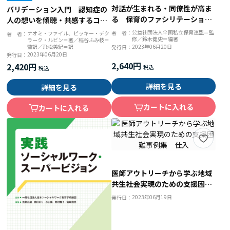
対話が生まれる・同僚性が高ま
バリデーション入門 認知症の
る 保育のファシリテーショ
人の想いを傾聴・共感するコミ
ン 園内研修・クラス会議・Ｏ
ュニケーション法
公益社団法人全国私立保育連盟＝監
著 者：
ナオミ・ファイル、ビッキー・デク
著 者：
修／鈴木健史＝編著
ＪＴ ２２の好事例集
ラーク・ルビン＝著／稲谷ふみ枝＝
監訳／飛松美紀＝訳
2023年06月20日
発行日：
2023年06月20日
発行日：
2,640円
2,420円
詳細を見る
詳細を見る
カートに入れる
カートに入れる
医師アウトリーチから学ぶ地域
共生社会実現のための支援困難
事例集 仕入
2023年06月19日
発行日：