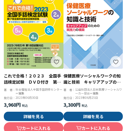
保健医療ソーシャルワークの知
これで合格！２０２３ 全国手
識と技術 キャリアアップのた
話検定試験 ＤＶＤ付き 第１
めの実践力の構築
７回全国手話検定試験解説集
公益社団法人日本医療ソーシャルワ
社会福祉法人全国手話研修センター
著 者：
著 者：
ーカー協会＝編集
＝編集
2023年06月25日
2023年06月30日
発行日：
発行日：
3,300円
3,960円
詳細を見る
詳細を見る
カートに入れる
カートに入れる