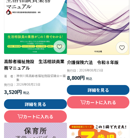
高齢者福祉施設 生活相談員業
介護保険六法 令和８年版
務マニュアル
2026年08月15日
発行日：
神奈川県高齢者福祉施設協議会＝編
著 者：
8,800円
集
2026年08月15日
発行日：
詳細を見る
3,520円
カートに入れる
詳細を見る
カートに入れる