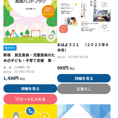
おはよう２１ （２０２３年８
月号）
新版 民生委員・児童委員のた
2023年07月01日
発行日：
めの子ども・子育て支援 実践
ハンドブック 制度解説と児童
995円
小林雅彦＝著
著 者：
虐待への対応を中心とした５０
2023年07月05日
発行日：
のＱ＆Ａ
1,430円
詳細を見る
詳細を見る
在庫なし
カートに入れる