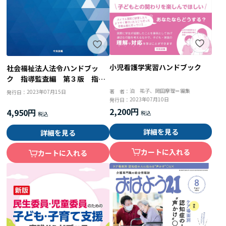
小児看護学実習ハンドブック
社会福祉法人法令ハンドブッ
ク 指導監査編 第３版 指導
監査のためのガイドライン・通
泊 祐子、岡田摩理＝編集
著 者：
2023年07月15日
発行日：
知・Ｑ＆Ａ
2023年07月10日
発行日：
2,200円
4,950円
詳細を見る
詳細を見る
カートに入れる
カートに入れる