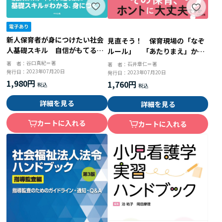
新人保育者が身につけたい社会
見直そう！ 保育現場の「なぞ
人基礎スキル 自信がもてる、
ルール」 「あたりまえ」から
成長できる！
抜け出せば、子どもはもっとの
谷口真紀＝著
著 者：
石井章仁＝著
著 者：
びのび育つ
2023年07月20日
発行日：
2023年07月20日
発行日：
1,980円
1,760円
詳細を見る
詳細を見る
カートに入れる
カートに入れる