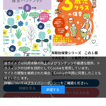
年齢別保育シリーズ この１冊
で大丈夫！ ３歳児クラスの保
保育所運営ハンドブック 令和
育
当サイトでは利用体験の向上およびコンテンツの最適な提供、ト
石井章仁＝編著
著 者：
８年版
ラフィックの分析を目的としてCookieを使用しています。
2026年08月10日
発行日：
サイトの閲覧を継続された場合、Cookieの利用に同意したことも
2,310円
2026年08月15日
発行日：
のといたします。
5,940円
詳細については
プライバシーポリシー
をご確認ください。
詳細を見る
詳細を見る
承諾する
カートに入れる
カートに入れる