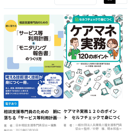
ケアマネ実務１２０のポイン
相談支援専門員のための 腑に
ト セルフチェックで身につく
落ちる「サービス等利用計画」
＆「モニタリング報告書」のつ
一般社団法人兵庫県介護支援専門員
著 者：
日本相談支援専門員協会＝編集
著 者：
協会＝監修／中野 穣、鶴本和香＝
くり方
2023年07月30日
発行日：