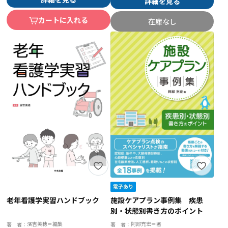
詳細を見る
カートに入れる
在庫なし
老年看護学実習ハンドブック
施設ケアプラン事例集 疾患
別・状態別書き方のポイント
濱吉美穂＝編集
阿部充宏＝著
著 者：
著 者：