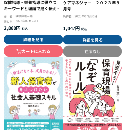
保健指導・栄養指導に役立つ
ケアマネジャー ２０２３年８
キーワードと理論で磨く伝える
月号
力
坂根直樹＝著
2023年07月20日
著 者：
発行日：
2023年07月25日
発行日：
2,860円
1,047円
詳細を見る
詳細を見る
カートに入れる
在庫なし