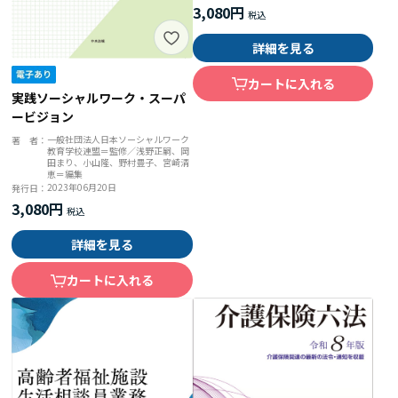
3,080円
詳細を見る
カートに入れる
実践ソーシャルワーク・スーパ
ービジョン
一般社団法人日本ソーシャルワーク
著 者：
教育学校連盟＝監修／浅野正嗣、岡
田まり、小山隆、野村豊子、宮崎清
恵＝編集
2023年06月20日
発行日：
3,080円
詳細を見る
カートに入れる