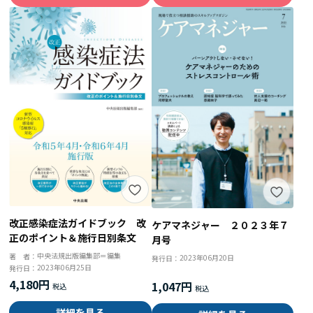
改正感染症法ガイドブック 改
ケアマネジャー ２０２３年７
正のポイント＆施行日別条文
月号
中央法規出版編集部＝編集
著 者：
2023年06月20日
発行日：
2023年06月25日
発行日：
4,180円
1,047円
詳細を見る