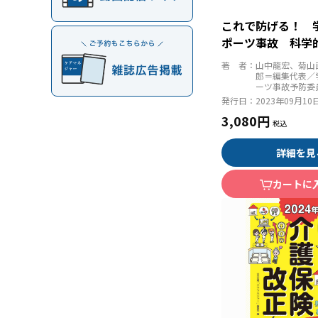
これで防げる！ 
ポーツ事故 科学
る実践へのヒント
著 者：
山中龍宏、菊山
郎＝編集代表／
ーツ事故予防委
発行日：
2023年09月10
3,080円
詳細を見
カートに