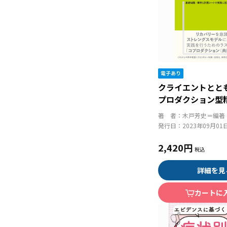
クライエントとと
プロダクション型
程 基礎知識・事
著 者：
木戸芳史＝編著
トで実践に活かす
発行日：
2023年09月01
2,420円
詳細を見
カートに