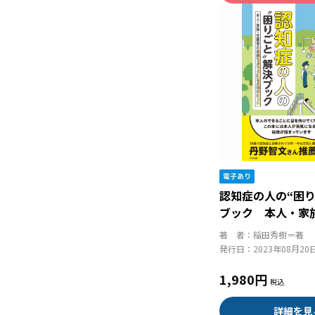
認知症の人の“困り
ブック 本人・家
気持ちがラクにな
著 者：
稲田秀樹＝著
ト
発行日：
2023年08月20
1,980円
詳細を見