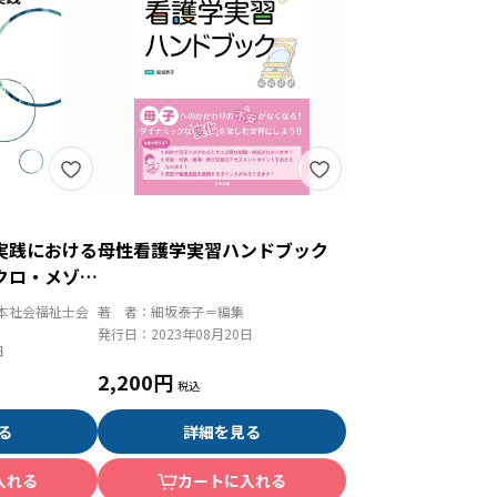
実践における
母性看護学実習ハンドブック
クロ・メゾ・
連鎖的変化に
本社会福祉士会
著 者：
細坂泰子＝編集
ント
発行日：
2023年08月20日
日
2,200円
る
詳細を見る
入れる
カートに入れる