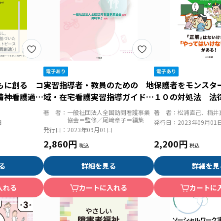
もに創る コ
実習指導者・教員のための 地
保護者をモンスタ
精神看護過
域・在宅看護実習指導ガイドブ
１０の対処法 法
例＆計画シー
ック
づく学校トラブル
著 者：
一般社団法人全国訪問看護事業
著 者：
松浦直己、楠井
協会＝監修／尾﨑章子＝編集
日
発行日：
2023年09月01
発行日：
2023年09月01日
2,860円
2,200円
る
詳細を見る
詳細を見
入れる
カートに入れる
カートに