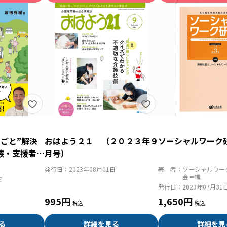
ごと”解決
おはよう２１ （２０２３年９
ソーシャルワーク
族・支援者の
月号）
る９０のヒン
発行日：
2023年08月01日
著 者：
ソーシャルワー
会＝編
日
発行日：
2023年07月31
995円
1,650円
る
詳細を見る
詳細を見