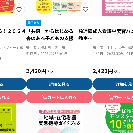
る！２０２４
「共感」からはじめる 発達障
成人看護学実習ハ
害のある子どもの支援 教室に
おける行動－情緒の問題を解決
マネジャー」編
著 者：
植木田 潤＝著
著 者：
上谷いつ子＝編
する６つのステップ
発行日：
2023年09月01日
発行日：
2023年09月01
日
2,420円
2,420円
る
詳細を見る
詳細を見
入れる
カートに入れる
カートに