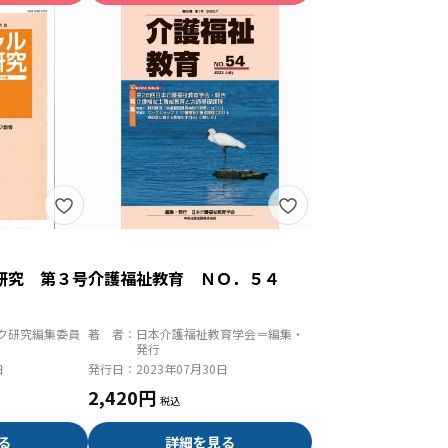
研究 第３号
介護福祉教育 ＮＯ．５４
ク研究編集委員
著 者：
日本介護福祉教育学会＝編集・
発行
日
発行日：
2023年07月30日
2,420円
る
詳細を見る