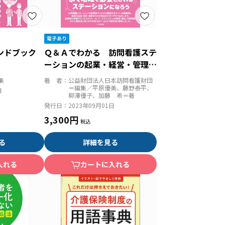
ンドブック
Ｑ＆Ａでわかる 訪問看護ステ
ーションの起業・経営・管理
確かなスタートと着実なマネジ
集
著 者：
公益財団法人日本訪問看護財団
メントで成果を出そう
＝編集／平原優美、藤野泰平、
日
柳澤優子、加藤 希＝著
発行日：
2023年09月01日
3,300円
る
詳細を見る
入れる
カートに入れる