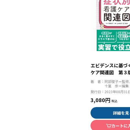
エビデンスに基づ
ケア関連図 第３
著 者：
阿部俊子＝監修
十嵐 歩＝編集
発行日：
2023年08月31
3,080円
詳細を見
カートに