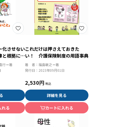
ー化させない
これだけは押さえておきた
律と根拠に基
い！ 介護保険制度の用語事典
解決
嘉行＝著
著 者：
福島敏之＝著
日
発行日：
2023年09月01日
2,530円
る
詳細を見る
入れる
カートに入れる