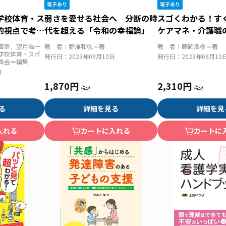
学校体育・ス
弱さを愛せる社会へ 分断の時
スゴくわかる！
的視点で考え
代を超える「令和の幸福論」
ケアマネ・介護職
知識ガイド
直幸、望月浩一
著 者：
野澤和弘＝著
著 者：
鶴岡浩樹＝著
学校体育・スポ
発行日：
2023年09月10日
発行日：
2023年09月10
員会＝編集
日
1,870円
2,310円
る
詳細を見る
詳細を見
入れる
カートに入れる
カートに