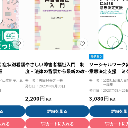
く症状別看護
やさしい障害者福祉入門 制
ソーシャルワーク
版
度・法律の背景から最新の改正
意思決定支援 ミ
法まで
マクロシステムの
／山本則子、五
著 者：
矢田貝泰之＝著
著 者：
公益社団法人日
向けたエンパワメ
＝編集
発行日：
2023年08月30日
日
発行日：
2023年08月25
2,200円
3,080円
る
詳細を見る
詳細を見
入れる
カートに入れる
カートに