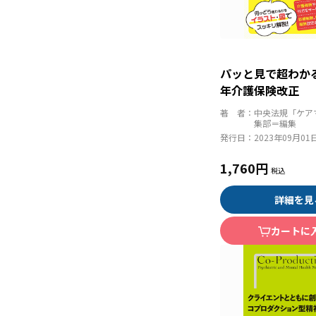
パッと見で超わか
年介護保険改正
著 者：
中央法規「ケア
集部＝編集
発行日：
2023年09月01
1,760円
詳細を見
カートに